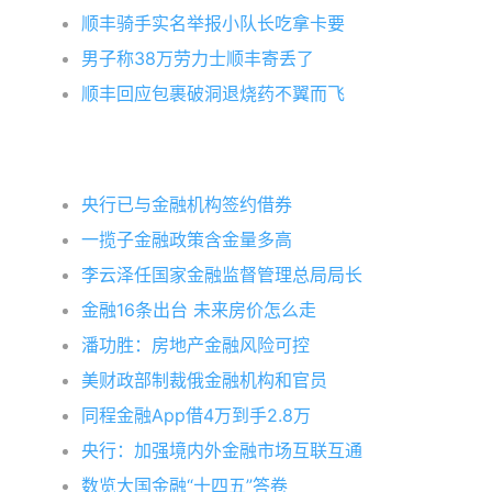
顺丰骑手实名举报小队长吃拿卡要
男子称38万劳力士顺丰寄丢了
顺丰回应包裹破洞退烧药不翼而飞
央行已与金融机构签约借券
一揽子金融政策含金量多高
李云泽任国家金融监督管理总局局长
金融16条出台 未来房价怎么走
潘功胜：房地产金融风险可控
美财政部制裁俄金融机构和官员
同程金融App借4万到手2.8万
央行：加强境内外金融市场互联互通
数览大国金融“十四五”答卷