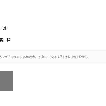
不难
⃣摸一样
代表大猫财经网立场和观点，如有标注错误或侵犯利益请联系我们。