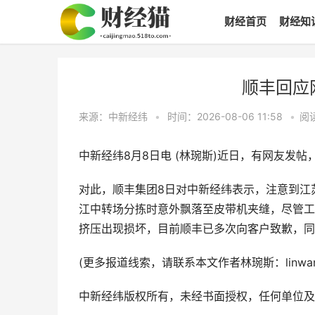
财经首页
财经知
顺丰回应
来源：中新经纬
•
时间：2026-08-06 11:58
•
阅
中新经纬8月8日电 (林琬斯)近日，有网友发
对此，顺丰集团8日对中新经纬表示，注意到江
江中转场分拣时意外飘落至皮带机夹缝，尽管工
挤压出现损坏，目前顺丰已多次向客户致歉，同
(更多报道线索，请联系本文作者林琬斯：linwansi@c
中新经纬版权所有，未经书面授权，任何单位及