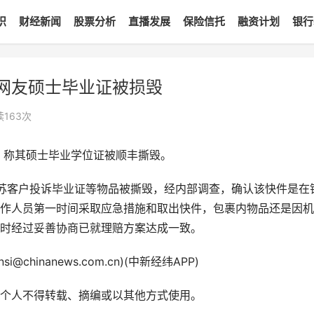
识
财经新闻
股票分析
直播发展
保险信托
融资计划
银行
网友硕士毕业证被损毁
读
163
次
帖，称其硕士毕业学位证被顺丰撕毁。
苏客户投诉毕业证等物品被撕毁，经内部调查，确认该快件是在
作人员第一时间采取应急措施和取出快件，包裹内物品还是因机
时经过妥善协商已就理赔方案达成一致。
hinanews.com.cn)(中新经纬APP)
个人不得转载、摘编或以其他方式使用。