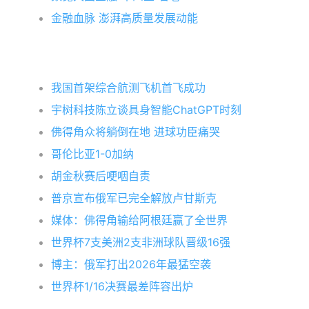
金融血脉 澎湃高质量发展动能
我国首架综合航测飞机首飞成功
宇树科技陈立谈具身智能ChatGPT时刻
佛得角众将躺倒在地 进球功臣痛哭
哥伦比亚1-0加纳
胡金秋赛后哽咽自责
普京宣布俄军已完全解放卢甘斯克
媒体：佛得角输给阿根廷赢了全世界
世界杯7支美洲2支非洲球队晋级16强
博主：俄军打出2026年最猛空袭
世界杯1/16决赛最差阵容出炉