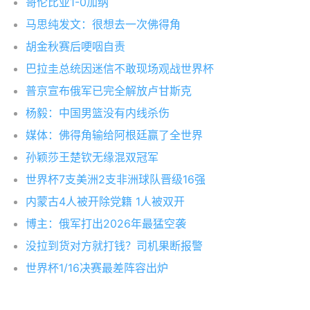
哥伦比亚1-0加纳
马思纯发文：很想去一次佛得角
胡金秋赛后哽咽自责
巴拉圭总统因迷信不敢现场观战世界杯
普京宣布俄军已完全解放卢甘斯克
杨毅：中国男篮没有内线杀伤
媒体：佛得角输给阿根廷赢了全世界
孙颖莎王楚钦无缘混双冠军
世界杯7支美洲2支非洲球队晋级16强
内蒙古4人被开除党籍 1人被双开
博主：俄军打出2026年最猛空袭
没拉到货对方就打钱？司机果断报警
世界杯1/16决赛最差阵容出炉