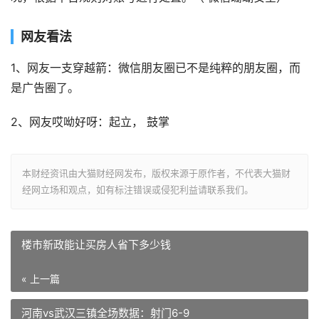
网友看法
1、网友一支穿越箭：微信朋友圈已不是纯粹的朋友圈，而
是广告圈了。
2、网友哎呦好呀：起立， 鼓掌
本财经资讯由大猫财经网发布，版权来源于原作者，不代表大猫财
经网立场和观点，如有标注错误或侵犯利益请联系我们。
楼市新政能让买房人省下多少钱
« 上一篇
河南vs武汉三镇全场数据：射门6-9