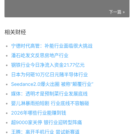
下一篇 »
相关财经
宁德时代高管：补能行业面临很大挑战
潘石屹发文反思房地产行业
钢铁行业今日净流入资金21.77亿元
日本为何砸10万亿日元赌半导体行业
Seedance2.0爆火出圈 被称“颠覆行业”
媒体：透明才是预制菜行业发展底线
婴儿淋暴雨拍短剧 行业底线不容触碰
2026年哪些行业能赚到钱
超9000家关停 银行业迎转型阵痛
王腾：离开手机行业 尝试新赛道