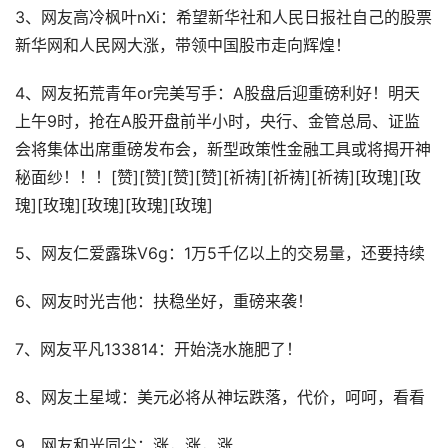
3、网友高冷枫叶nXi：希望新华社和人民日报社自己的股票
新华网和人民网大涨，带领中国股市走向辉煌！
4、网友拓荒青年or完美写手：A股盘后迎重磅利好！明天
上午9时，抢在A股开盘前半小时，央行、金管总局、证监
会将集体出席重磅发布会，新型政策性金融工具或将揭开神
秘面纱！！！[赞][赞][赞][赞][祈祷][祈祷][祈祷][玫瑰][玫
瑰][玫瑰][玫瑰][玫瑰][玫瑰]
5、网友仁爱露珠V6g：1万5千亿以上的交易量，还要持续
6、网友时光吉他：扶稳坐好，重磅来袭！
7、网友平凡133814：开始浇水施肥了！
8、网友土星域：美元必将从神坛跌落，代价，呵呵，看看
9、网友和光同尘：涨，涨，涨