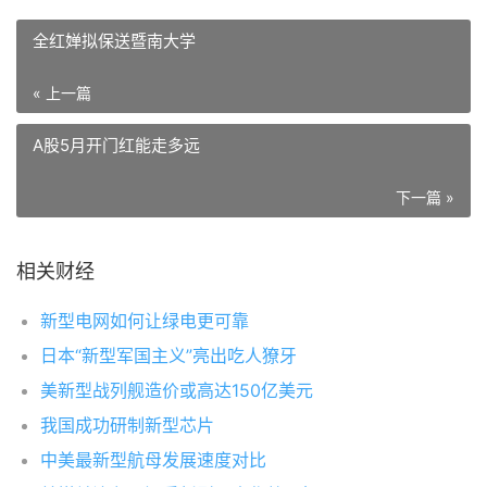
全红婵拟保送暨南大学
« 上一篇
A股5月开门红能走多远
下一篇 »
相关财经
新型电网如何让绿电更可靠
日本“新型军国主义”亮出吃人獠牙
美新型战列舰造价或高达150亿美元
我国成功研制新型芯片
中美最新型航母发展速度对比