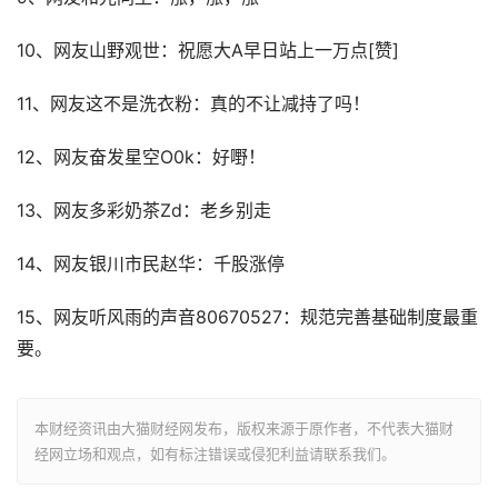
10、网友山野观世：祝愿大A早日站上一万点[赞]
11、网友这不是洗衣粉：真的不让减持了吗！
12、网友奋发星空O0k：好嘢！
13、网友多彩奶茶Zd：老乡别走
14、网友银川市民赵华：千股涨停
15、网友听风雨的声音80670527：规范完善基础制度最重
要。
本财经资讯由大猫财经网发布，版权来源于原作者，不代表大猫财
经网立场和观点，如有标注错误或侵犯利益请联系我们。