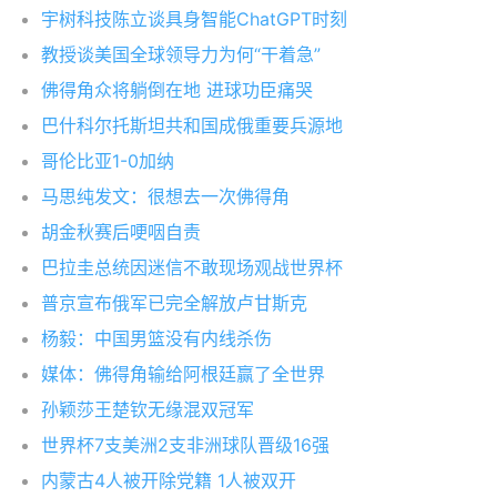
宇树科技陈立谈具身智能ChatGPT时刻
教授谈美国全球领导力为何“干着急”
佛得角众将躺倒在地 进球功臣痛哭
巴什科尔托斯坦共和国成俄重要兵源地
哥伦比亚1-0加纳
马思纯发文：很想去一次佛得角
胡金秋赛后哽咽自责
巴拉圭总统因迷信不敢现场观战世界杯
普京宣布俄军已完全解放卢甘斯克
杨毅：中国男篮没有内线杀伤
媒体：佛得角输给阿根廷赢了全世界
孙颖莎王楚钦无缘混双冠军
世界杯7支美洲2支非洲球队晋级16强
内蒙古4人被开除党籍 1人被双开