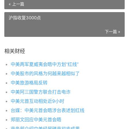
« 上一篇
沪指收复3000点
下一篇 »
相关财经
中美两军夏威夷会晤中方划“红线”
中美股市的风格为何越来越相似了
中美旅游格局反转
中美阿三国警方联合打击电诈
中美元首互动相处近9小时
台媒：中美元首会晤涉台表述划红线
郑丽文回应中美元首会晤
商务部介绍中美经贸磋商初步成果