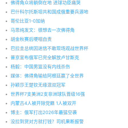
佛得角众将躺倒在地 进球功臣痛哭
巴什科尔托斯坦共和国成俄重要兵源地
哥伦比亚1-0加纳
马思纯发文：很想去一次佛得角
胡金秋赛后哽咽自责
巴拉圭总统因迷信不敢现场观战世界杯
普京宣布俄军已完全解放卢甘斯克
杨毅：中国男篮没有内线杀伤
媒体：佛得角输给阿根廷赢了全世界
孙颖莎王楚钦无缘混双冠军
世界杯7支美洲2支非洲球队晋级16强
内蒙古4人被开除党籍 1人被双开
博主：俄军打出2026年最猛空袭
没拉到货对方就打钱？司机果断报警