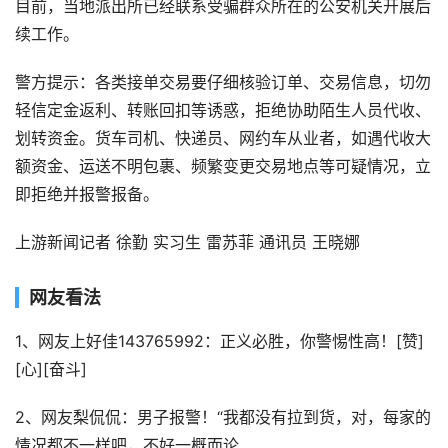
目前，当地派出所已经联系受骗群众所在的公安机关开展后
续工作。
警方提示：各类接单交易要仔细核验订单、交易信息，切勿
轻信定金返利、转账回扣等诱惑，拒绝协助陌生人员代收、
划转资金。货车司机、快递员、网约车从业者，如遇代收大
额资金、运送不明包裹、频繁变更交易地点等可疑情况，立
即拒绝并报警报备。
上游新闻记者 徐勤 实习生 雷苏菲 通讯员 王晓娜
网友看法
1、网友上好佳143765992：正义必胜，你警惕性高！[赞]
[心][奋斗]
2、网友梨侃侃：男子报警！“我都没有拉到货，对，每家的
情况都不一样吧，不好一概而论