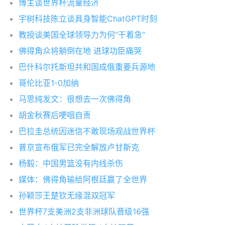
博主谈世界杯流量经济
宇树科技陈立谈具身智能ChatGPT时刻
教授谈美国全球领导力为何“干着急”
佛得角众将躺倒在地 进球功臣痛哭
巴什科尔托斯坦共和国成俄重要兵源地
哥伦比亚1-0加纳
马思纯发文：很想去一次佛得角
胡金秋赛后哽咽自责
巴拉圭总统因迷信不敢现场观战世界杯
普京宣布俄军已完全解放卢甘斯克
杨毅：中国男篮没有内线杀伤
媒体：佛得角输给阿根廷赢了全世界
孙颖莎王楚钦无缘混双冠军
世界杯7支美洲2支非洲球队晋级16强