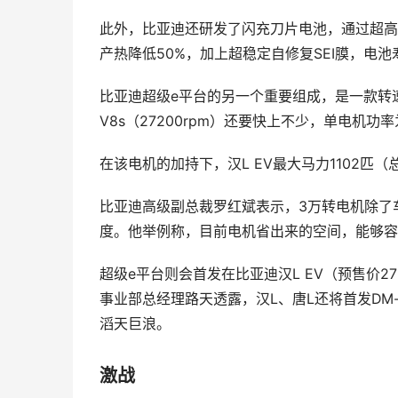
此外，比亚迪还研发了闪充刀片电池，通过超高
产热降低50%，加上超稳定自修复SEI膜，电
比亚迪超级e平台的另一个重要组成，是一款转速高达3
V8s（27200rpm）还要快上不少，单电机功率
在该电机的加持下，汉L EV最大马力1102匹（总
比亚迪高级副总裁罗红斌表示，3万转电机除了
度。他举例称，目前电机省出来的空间，能够容
超级e平台则会首发在比亚迪汉L EV（预售价27
事业部总经理路天透露，汉L、唐L还将首发DM
滔天巨浪。
激战