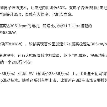
速离子通道技术，让电池内阻降低50%。双电子流通道则让电
池寿命提升35%，既能有大倍率，也能长寿命。
0511rpm的电机，转速比小米SU 7 Ultra搭载的
为580kW。
功率810kW），能够实现百公里加速2.7s,最高极速达305km/
车速提升，还有大幅度降低电机重量，缩小电机体积，提高功率
纳一个20L行李箱。
-35万元）和唐L EV（预售价28-36万元）上。比亚迪王朝网销
-p混动技术。随着这系列车型上市，比亚迪在B级车市场又要掀