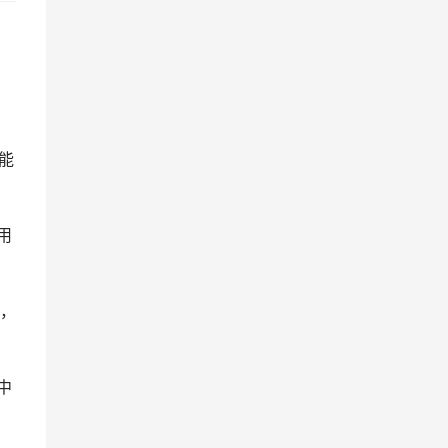
能
用
放，
中