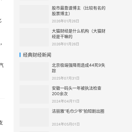
股市最靠谱博主（比较有名的
股票博主）
化
2026年01月26日
大猫财经是什么机构（大猫财
经是干嘛的
，
2026年01月26日
经典财经新闻
汽
北京极端强降雨造成44死9失
踪
2025年07月31日
安徽一码头一年被执法检查
200余次
2024年04月11日
洁丽雅“毛巾少爷”拍短剧出圈
支
2024年05月01日