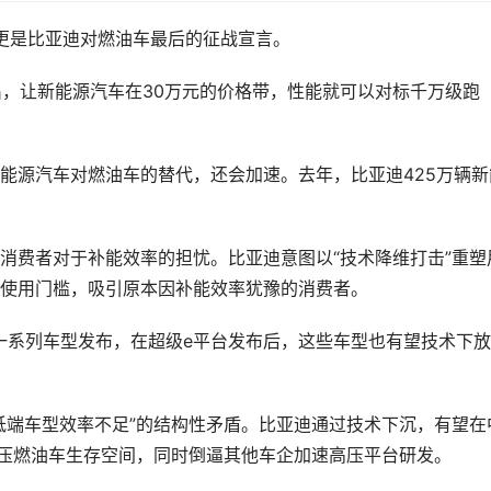
更是比亚迪对燃油车最后的征战宣言。
出，让新能源汽车在30万元的价格带，性能就可以对标千万级跑
能源汽车对燃油车的替代，还会加速。去年，比亚迪425万辆新
消费者对于补能效率的担忧。比亚迪意图以“技术降维打击”重塑
使用门槛，吸引原本因补能效率犹豫的消费者。
等一系列车型发布，在超级e平台发布后，这些车型也有望技术下
低端车型效率不足”的结构性矛盾。比亚迪通过技术下沉，有望在
挤压燃油车生存空间，同时倒逼其他车企加速高压平台研发。