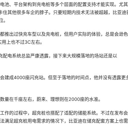
电池、平台架构到充电桩等多个层面的配置支持才能实现。尤其
就会卡住其他很多车企的脖子。只要短期内技术无法被超越，比亚迪
位。
都推出过快充车型以及充电桩，但用户实际的体验，总是会逊色
实用上也不过3C左右。
术充配电系统总监严康透露，接下来大规模落地的场站还是以
会建成4000座闪充站。但至于落地的时间点，他并没有透露更
数量在千座左右，蔚来、理想则在2000座的水准。
工作的过程中，超充桩也搭配了适配的储能系统。不过在发布会
法满足超充桩用电需求的情况下，比亚迪在储充配套方案上也需