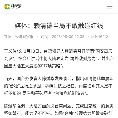
媒体：赖清德当局不敢触碰红线
来源：经济观察报
•
时间：2026-08-09 22:35
•
阅读
162
次
王义伟/文 3月13日，台湾领导人赖清德召开所谓“国安高层
会议”，在会后讲话中将大陆界定为“境外敌对势力”，并出台
因应大陆五大威胁的“17项策略”。
当天，国台办发言人陈斌华发表谈话，指出赖清德此举展现
的“台独”立场之顽固、挑衅对抗之猖狂，再度证明其人是不
折不扣的“两岸和平破坏者”“台海危机制造者”。
陈斌华强调，大陆方面解决台湾问题、完成国家统一的意志
坚如磐石，能力坚不可摧。如果“台独”分裂势力胆敢突破红