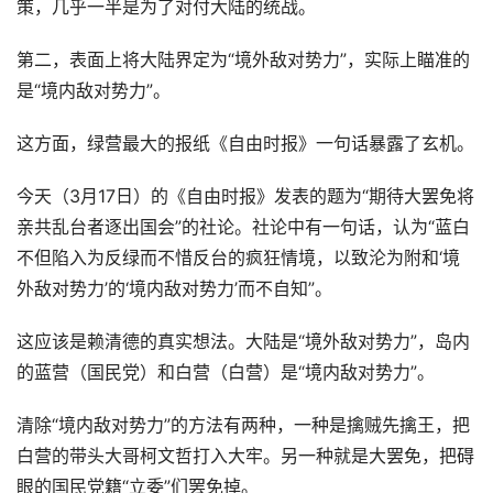
策，几乎一半是为了对付大陆的统战。
第二，表面上将大陆界定为“境外敌对势力”，实际上瞄准的
是“境内敌对势力”。
这方面，绿营最大的报纸《自由时报》一句话暴露了玄机。
今天（3月17日）的《自由时报》发表的题为“期待大罢免将
亲共乱台者逐出国会”的社论。社论中有一句话，认为“蓝白
不但陷入为反绿而不惜反台的疯狂情境，以致沦为附和‘境
外敌对势力’的‘境内敌对势力’而不自知”。
这应该是赖清德的真实想法。大陆是“境外敌对势力”，岛内
的蓝营（国民党）和白营（白营）是“境内敌对势力”。
清除“境内敌对势力”的方法有两种，一种是擒贼先擒王，把
白营的带头大哥柯文哲打入大牢。另一种就是大罢免，把碍
眼的国民党籍“立委”们罢免掉。