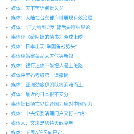
媒体：天下苦话费贵久矣
媒体：大陆在台东部海域展现有效治理
媒体：“压力给到C罗”背后是唯结果论
媒体评《给阿嬷的情书》全球上映
媒体：日本出现“举国备战势头”
媒体评婚宴菜品太差气哭新娘
媒体：银行追债不能把人逼上绝路
媒体评宝妈考编第一遭撤岗
媒体：亚洲劲旅伊朗队将迎难而上
媒体：最近的日本很不安分
媒体批日扬言以综合国力应对中国军力
媒体：中央纪委清理门户又打一“虎”
媒体人：文班是切特天敌克星
媒体：下周A股风向已定