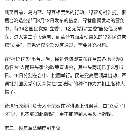
截至目前，岛内蓝、绿互相罢免的行动，绿营初战告捷。根
据台湾选务部门3月13日发布的信息，绿营侧翼发动的罢免
中，有34名国民党籍“立委”、1名无党籍“立委”罢免倡议成
立，进入第二阶段连署，而蓝营方面发动罢免的17名民进党
籍“立委”，罢免倡议全部没有通过，需要补充材料。
在“拒统17条”出台之后，民进党随即宣布在台湾各地举办8
场名为“人民是头家”的政策宣讲会，其中头两场已于3月15
日、16日分别在台中、桃园举行。民进党高层倾巢出动，严
词批判国民党和民众党在“立法院”的种种作为并扣上各种大
帽子。
台湾行政部门负责人卓荣泰在宣讲会上讥讽蓝、白“立委”们
“在野，也不能如此撒野”，更不能爬到人民头上撒野。
第三，恢复军法制度引争议。