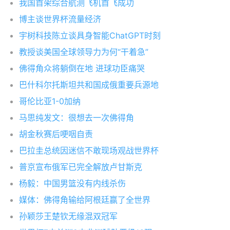
我国首架综合航测飞机首飞成功
博主谈世界杯流量经济
宇树科技陈立谈具身智能ChatGPT时刻
教授谈美国全球领导力为何“干着急”
佛得角众将躺倒在地 进球功臣痛哭
巴什科尔托斯坦共和国成俄重要兵源地
哥伦比亚1-0加纳
马思纯发文：很想去一次佛得角
胡金秋赛后哽咽自责
巴拉圭总统因迷信不敢现场观战世界杯
普京宣布俄军已完全解放卢甘斯克
杨毅：中国男篮没有内线杀伤
媒体：佛得角输给阿根廷赢了全世界
孙颖莎王楚钦无缘混双冠军