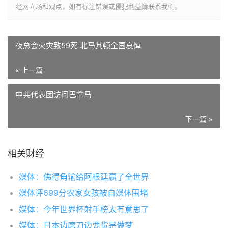
经网立场和观点，如有标注错误或侵犯利益请联系我们。
夜总会火灾致59死 北马其顿全国哀悼
« 上一篇
中共代表团访问巴拿马
下一篇 »
相关财经
媒体：佛得角输给阿根廷赢了全世界
媒体评699分农家女孩被自媒体围堵
媒体：今年世界杯射手榜太有意思了
媒体：日本边磨刀边要货是做梦