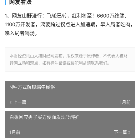
网友看法
1、网友山野漫行：飞轮已转，红利将至！6600万终端、
1100万开发者，鸿蒙跨过拐点进入加速期，早入局者吃肉，
晚入局者喝汤。
本财经资讯由大猫财经网发布，版权来源于原作者，不代表大猫财
经网立场和观点，如有标注错误或侵犯利益请联系我们。
N种方式解锁端午民俗
« 上一篇
1月前
白象回应男子买方便面发现“异物”
1月前
下一篇 »