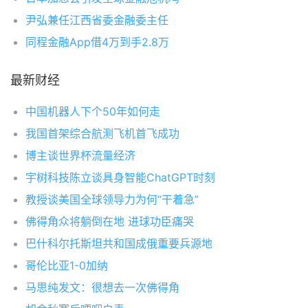
尹弘兼任江西省委金融委主任
同程金融App借4万到手2.8万
最新财经
中国机器人下个50年如何走
我国首架综合航测飞机首飞成功
博主谈世界杯流量经济
宇树科技陈立谈具身智能ChatGPT时刻
教授谈美国全球领导力为何“干着急”
佛得角众将躺倒在地 进球功臣痛哭
巴什科尔托斯坦共和国成俄重要兵源地
哥伦比亚1-0加纳
马思纯发文：很想去一次佛得角