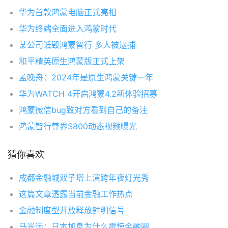
华为首款鸿蒙电脑正式亮相
华为终端全面进入鸿蒙时代
某公司诋毁鸿蒙智行 多人被逮捕
和平精英原生鸿蒙版正式上架
孟晚舟：2024年是原生鸿蒙关键一年
华为WATCH 4开启鸿蒙4.2新体验招募
鸿蒙微信bug致对方看到自己的备注
鸿蒙智行尊界S800动态视频曝光
猜你喜欢
成都金融城双子塔上演跨年夜灯光秀
这篇文章透露当前金融工作热点
金融制度型开放释放鲜明信号
马光远：日本加息为什么震惊金融圈