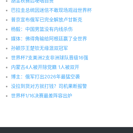
胡金秋赛后哽咽自责
巴拉圭总统因迷信不敢现场观战世界杯
普京宣布俄军已完全解放卢甘斯克
杨毅：中国男篮没有内线杀伤
媒体：佛得角输给阿根廷赢了全世界
孙颖莎王楚钦无缘混双冠军
世界杯7支美洲2支非洲球队晋级16强
内蒙古4人被开除党籍 1人被双开
博主：俄军打出2026年最猛空袭
没拉到货对方就打钱？司机果断报警
世界杯1/16决赛最差阵容出炉