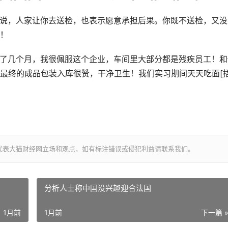
地说，人家让你去送检，也表示愿意承担后果。你既不送检，又没
！
实习了几个月，我很佩服这个企业，车间里大部分都是残疾员工！和
最终的成品包装入库很赞，干净卫生！我们实习期间天天吃面[
代表大猫财经网立场和观点，如有标注错误或侵犯利益请联系我们。
分析人士称中国没兴趣迎合法国
1月前
1月前
下一篇 