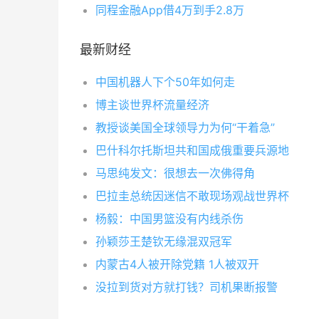
同程金融App借4万到手2.8万
最新财经
中国机器人下个50年如何走
博主谈世界杯流量经济
教授谈美国全球领导力为何“干着急”
巴什科尔托斯坦共和国成俄重要兵源地
马思纯发文：很想去一次佛得角
巴拉圭总统因迷信不敢现场观战世界杯
杨毅：中国男篮没有内线杀伤
孙颖莎王楚钦无缘混双冠军
内蒙古4人被开除党籍 1人被双开
没拉到货对方就打钱？司机果断报警