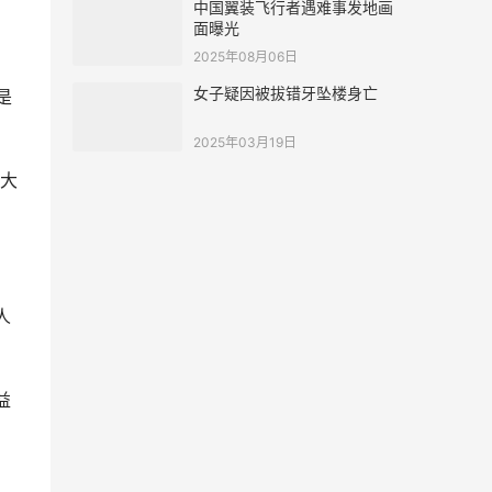
中国翼装飞行者遇难事发地画
面曝光
2025年08月06日
女子疑因被拔错牙坠楼身亡
是
2025年03月19日
很大
人
益