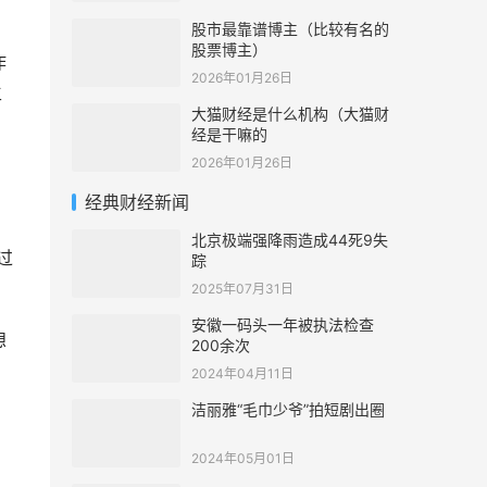
股市最靠谱博主（比较有名的
股票博主）
作
2026年01月26日
生
大猫财经是什么机构（大猫财
经是干嘛的
2026年01月26日
；
经典财经新闻
北京极端强降雨造成44死9失
过
踪
2025年07月31日
安徽一码头一年被执法检查
想
200余次
2024年04月11日
洁丽雅“毛巾少爷”拍短剧出圈
2024年05月01日