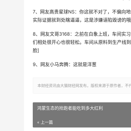
7、网友高贵星球NS：你这就不对了，不偏向
实际证据就到处瞎逼逼，这是涉嫌诬陷毁谤的哦
8、网友文哥3168：之前在白象上班，车间
们相处很开心也很轻松。车间从原料到生产线到
脸]
9、网友小马奔腾：这就是洋葱
本财经资讯由大猫财经网发布，版权来源于原作者，不
鸿蒙生态的抢跑者能吃到多大红利
« 上一篇