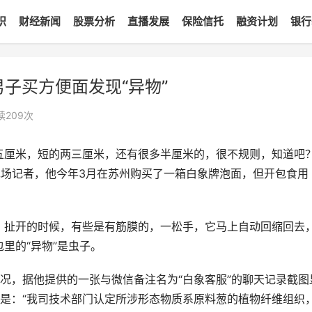
识
财经新闻
股票分析
直播发展
保险信托
融资计划
银行
子买方便面发现“异物”
读
209
次
五厘米，短的两三厘米，还有很多半厘米的，很不规则，知道吧？
现场记者，他今年3月在苏州购买了一箱白象牌泡面，但开包食用
，扯开的时候，有些是有筋膜的，一松手，它马上自动回缩回去
里的“异物”是虫子。
况，据他提供的一张与微信备注名为“白象客服”的聊天记录截图
是：“我司技术部门认定所涉形态物质系原料葱的植物纤维组织