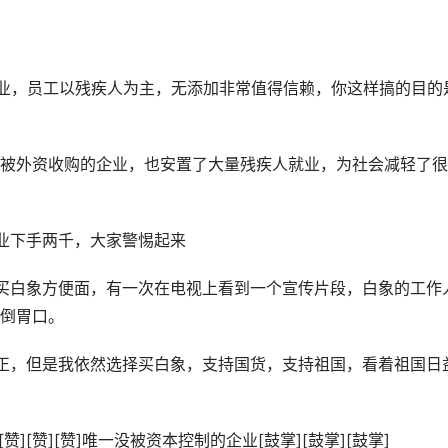
企业，员工以残疾人为主，无添加非常值得信赖，你这样搞的目的
没被外资收购的企业，也安置了大量残疾人就业，为社会减轻了
业下手两千，大家警惕起来
买白象方便面，有一次在电视上看到一个宣传片段，白象的工作
倒胃口。
正，但是我依然选择买白象，支持国货，支持祖国，看着祖国日
赞][赞][赞]唯一没被资本控制的企业[鼓掌][鼓掌][鼓掌]