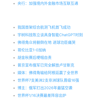
央行：加强境内外金融市场互联互通
我国首架综合航测飞机首飞成功
宇树科技陈立谈具身智能ChatGPT时刻
佛得角众将躺倒在地 进球功臣痛哭
哥伦比亚1-0加纳
胡金秋赛后哽咽自责
普京宣布俄军已完全解放卢甘斯克
媒体：佛得角输给阿根廷赢了全世界
世界杯7支美洲2支非洲球队晋级16强
博主：俄军打出2026年最猛空袭
世界杯1/16决赛最差阵容出炉