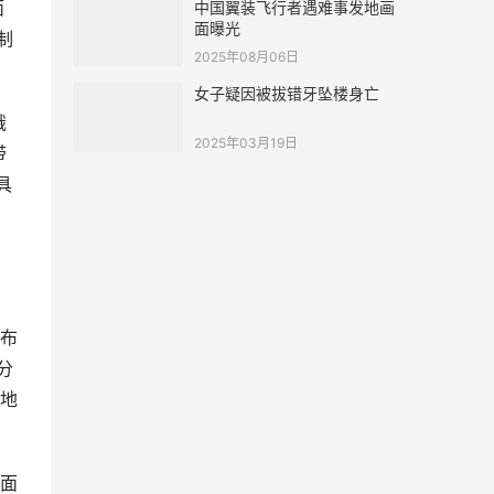
面
中国翼装飞行者遇难事发地画
面曝光
制
2025年08月06日
女子疑因被拔错牙坠楼身亡
俄
2025年03月19日
带
具
布
分
地
面