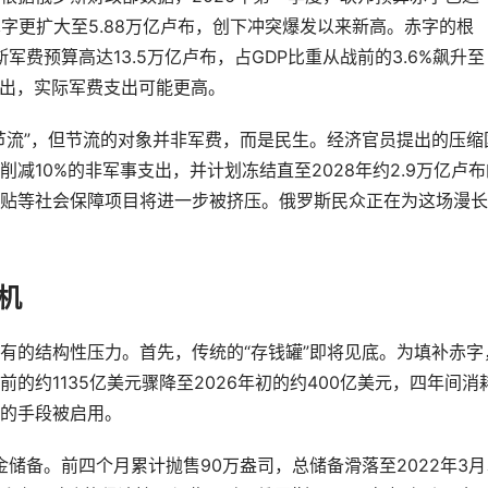
赤字更扩大至5.88万亿卢布，创下冲突爆发以来新高。赤字的根
军费预算高达13.5万亿卢布，占GDP比重从战前的3.6%飙升至
至指出，实际军费支出可能更高。
节流”，但节流的对象并非军费，而是民生。经济官员提出的压缩
减10%的非军事支出，并计划冻结直至2028年约2.9万亿卢布
贴等社会保障项目将进一步被挤压。俄罗斯民众正在为这场漫长
机
有的结构性压力。首先，传统的“存钱罐”即将见底。为填补赤字
的约1135亿美元骤降至2026年初的约400亿美元，四年间消
的手段被启用。
金储备。前四个月累计抛售90万盎司，总储备滑落至2022年3月