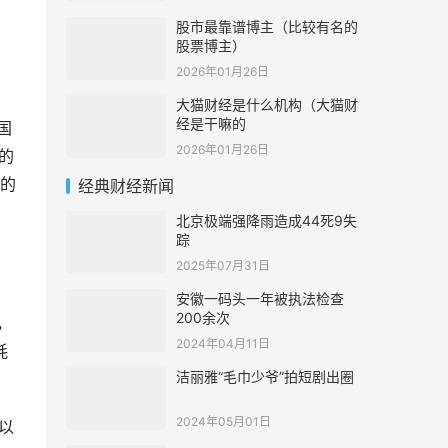
股市最靠谱博主（比较有名的
股票博主）
2026年01月26日
大猫财经是什么机构（大猫财
经是干嘛的
国
2026年01月26日
的
的
经典财经新闻
北京极端强降雨造成44死9失
踪
2025年07月31日
安徽一码头一年被执法检查
200余次
，
2024年04月11日
耗
洁丽雅“毛巾少爷”拍短剧出圈
2024年05月01日
以