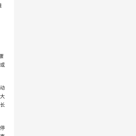
难
骤
或
动
大
长
停