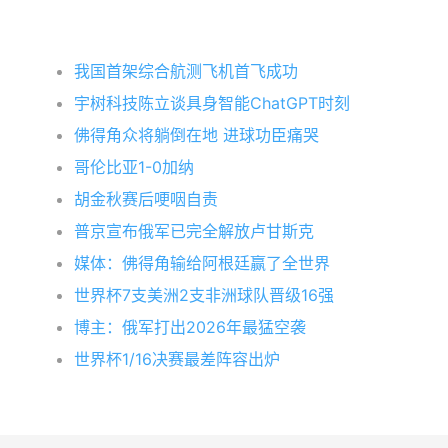
我国首架综合航测飞机首飞成功
宇树科技陈立谈具身智能ChatGPT时刻
佛得角众将躺倒在地 进球功臣痛哭
哥伦比亚1-0加纳
胡金秋赛后哽咽自责
普京宣布俄军已完全解放卢甘斯克
媒体：佛得角输给阿根廷赢了全世界
世界杯7支美洲2支非洲球队晋级16强
博主：俄军打出2026年最猛空袭
世界杯1/16决赛最差阵容出炉