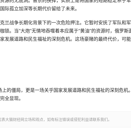
资源的无底洞。普京的抉择，实质上是将国家的短期稳定系于军
国际孤立加深等长期代价留给了未来。
克兰战争长期化背景下的一次危险押注。它暂时安抚了军队和军
锁。当“大炮”无情地吞噬着本应属于“黄油”的资源时，俄罗斯
家发展道路和民生福祉的深刻危机。这场豪赌的最终代价，可能
场上的僵局，更是一场关乎国家发展道路和民生福祉的深刻危机
完全显现。
代表大猫财经网立场和观点，如有标注错误或侵犯利益请联系我们。