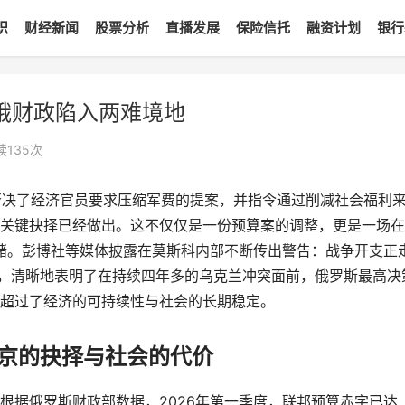
识
财经新闻
股票分析
直播发展
保险信托
融资计划
银行
俄财政陷入两难境地
读
135
次
板否决了经济官员要求压缩军费的提案，并指令通过削减社会福利
关键抉择已经做出。这不仅仅是一份预算案的调整，更是一场在
豪赌。彭博社等媒体披露在莫斯科内部不断传出警告：战争开支正
择，清晰地表明了在持续四年多的乌克兰冲突面前，俄罗斯最高决
超过了经济的可持续性与社会的长期稳定。
普京的抉择与社会的代价
根据俄罗斯财政部数据，2026年第一季度，联邦预算赤字已达