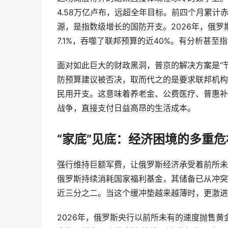
4.58万亿卢布，远超全年目标。前四个月累计
源，是指数级增长的国防开支。2026年，俄罗斯
7.1%，吞噬了联邦预算的近40%。有分析甚
面对如此巨大的财政黑洞，普京的解决方案是“
防预算建议被否决，取而代之的是要求联邦机构削
民用开支。这意味着养老金、公费医疗、普惠补
战争，直接支付日益高昂的生活成本。
“家底”见底：经济困境的多重危
强行维持巨额军费，让俄罗斯经济承受着前所未
俄罗斯持续消耗国家福利基金，其储备已从冲突前
近三分之二。当这个缓冲垫越来越薄时，更激进
2026年，俄罗斯央行以前所未有的速度抛售黄