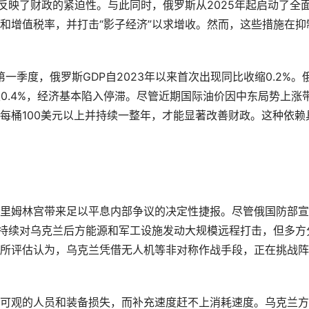
反映了财政的紧迫性。与此同时，俄罗斯从2025年起启动了全
和增值税率，并打击“影子经济”以求增收。然而，这些措施在抑
一季度，俄罗斯GDP自2023年以来首次出现同比收缩0.2%。
至0.4%，经济基本陷入停滞。尽管近期国际油价因中东局势上涨
每桶100美元以上并持续一整年，才能显著改善财政。这种依赖
里姆林宫带来足以平息内部争议的决定性捷报。尽管俄国防部宣
，并持续对乌克兰后方能源和军工设施发动大规模远程打击，但多方
所评估认为，乌克兰凭借无人机等非对称作战手段，正在挑战阵
可观的人员和装备损失，而补充速度赶不上消耗速度。乌克兰方