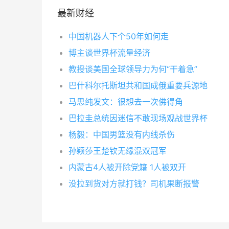
最新财经
中国机器人下个50年如何走
博主谈世界杯流量经济
教授谈美国全球领导力为何“干着急”
巴什科尔托斯坦共和国成俄重要兵源地
马思纯发文：很想去一次佛得角
巴拉圭总统因迷信不敢现场观战世界杯
杨毅：中国男篮没有内线杀伤
孙颖莎王楚钦无缘混双冠军
内蒙古4人被开除党籍 1人被双开
没拉到货对方就打钱？司机果断报警