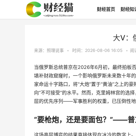
财经首页
财经知
大V：
来源：照理说事
•
时间：2026-08-06 16:05
•
阅
当俄罗斯总统普京在2026年6月初，最终拍
填补财政窟窿时，一个影响俄罗斯未来数十年的
家命运十字路口，将“大炮”置于“黄油”之上的
向“不可接受”的水平。然而，克里姆林宫的选
层的优先序列——军事胜利的权重，已压倒性地
“要枪炮，还是要面包？”——
这场高层博弈的结果直接体现在冰冷的数字上。