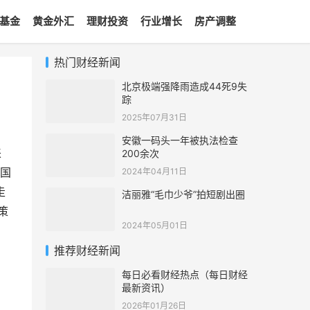
基金
黄金外汇
理财投资
行业增长
房产调整
热门财经新闻
北京极端强降雨造成44死9失
踪
2025年07月31日
安徽一码头一年被执法检查
来
200余次
国
2024年04月11日
走
洁丽雅“毛巾少爷”拍短剧出圈
策
2024年05月01日
推荐财经新闻
每日必看财经热点（每日财经
最新资讯）
2026年01月26日