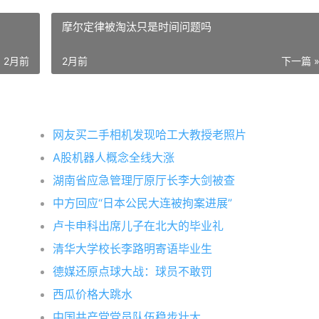
摩尔定律被淘汰只是时间问题吗
2月前
2月前
下一篇 
网友买二手相机发现哈工大教授老照片
A股机器人概念全线大涨
湖南省应急管理厅原厅长李大剑被查
中方回应“日本公民大连被拘案进展”
卢卡申科出席儿子在北大的毕业礼
清华大学校长李路明寄语毕业生
德媒还原点球大战：球员不敢罚
西瓜价格大跳水
中国共产党党员队伍稳步壮大