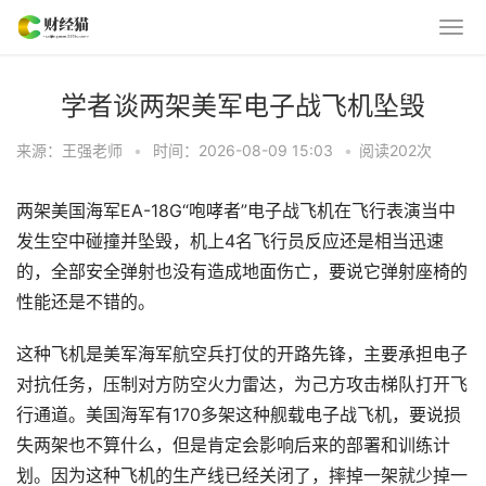
学者谈两架美军电子战飞机坠毁
来源：王强老师
•
时间：2026-08-09 15:03
•
阅读
202
次
两架美国海军EA-18G“咆哮者”电子战飞机在飞行表演当中
发生空中碰撞并坠毁，机上4名飞行员反应还是相当迅速
的，全部安全弹射也没有造成地面伤亡，要说它弹射座椅的
性能还是不错的。
这种飞机是美军海军航空兵打仗的开路先锋，主要承担电子
对抗任务，压制对方防空火力雷达，为己方攻击梯队打开飞
行通道。美国海军有170多架这种舰载电子战飞机，要说损
失两架也不算什么，但是肯定会影响后来的部署和训练计
划。因为这种飞机的生产线已经关闭了，摔掉一架就少掉一