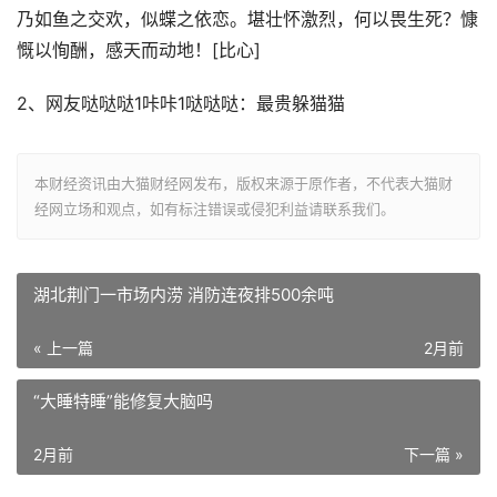
乃如鱼之交欢，似蝶之依恋。堪壮怀激烈，何以畏生死？慷
慨以恂酬，感天而动地！[比心]
2、网友哒哒哒1咔咔1哒哒哒：最贵躲猫猫
本财经资讯由大猫财经网发布，版权来源于原作者，不代表大猫财
经网立场和观点，如有标注错误或侵犯利益请联系我们。
湖北荆门一市场内涝 消防连夜排500余吨
« 上一篇
2月前
“大睡特睡”能修复大脑吗
2月前
下一篇 »