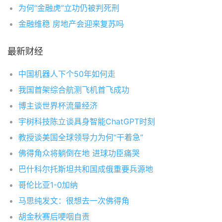
为何“金融虎”立功仍被判死刑
金融维稳 房地产会迎来复苏吗
最新财经
中国机器人下个50年如何走
我国首架综合航测飞机首飞成功
博主谈世界杯流量经济
宇树科技陈立谈具身智能ChatGPT时刻
教授谈美国全球领导力为何“干着急”
佛得角众将躺倒在地 进球功臣痛哭
巴什科尔托斯坦共和国成俄重要兵源地
哥伦比亚1-0加纳
马思纯发文：很想去一次佛得角
胡金秋赛后哽咽自责