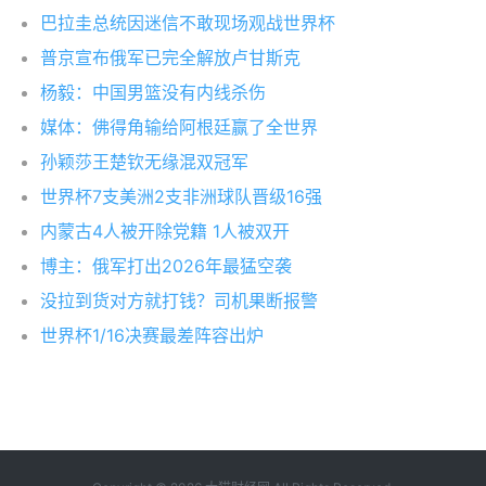
巴拉圭总统因迷信不敢现场观战世界杯
普京宣布俄军已完全解放卢甘斯克
杨毅：中国男篮没有内线杀伤
媒体：佛得角输给阿根廷赢了全世界
孙颖莎王楚钦无缘混双冠军
世界杯7支美洲2支非洲球队晋级16强
内蒙古4人被开除党籍 1人被双开
博主：俄军打出2026年最猛空袭
没拉到货对方就打钱？司机果断报警
世界杯1/16决赛最差阵容出炉