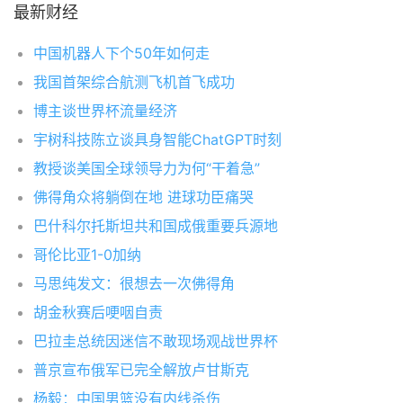
最新财经
中国机器人下个50年如何走
我国首架综合航测飞机首飞成功
博主谈世界杯流量经济
宇树科技陈立谈具身智能ChatGPT时刻
教授谈美国全球领导力为何“干着急”
佛得角众将躺倒在地 进球功臣痛哭
巴什科尔托斯坦共和国成俄重要兵源地
哥伦比亚1-0加纳
马思纯发文：很想去一次佛得角
胡金秋赛后哽咽自责
巴拉圭总统因迷信不敢现场观战世界杯
普京宣布俄军已完全解放卢甘斯克
杨毅：中国男篮没有内线杀伤