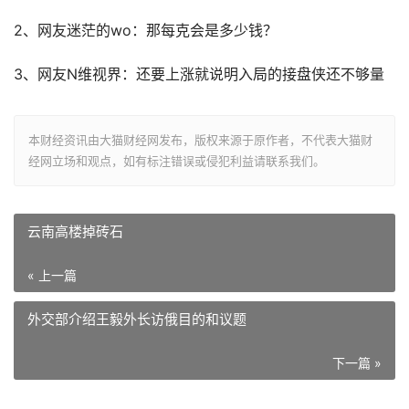
2、网友迷茫的wo：那每克会是多少钱？
3、网友N维视界：还要上涨就说明入局的接盘侠还不够量
本财经资讯由大猫财经网发布，版权来源于原作者，不代表大猫财
经网立场和观点，如有标注错误或侵犯利益请联系我们。
云南高楼掉砖石
« 上一篇
外交部介绍王毅外长访俄目的和议题
下一篇 »