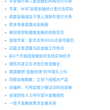
平安银行等三家金融机构收央行罚单
专家：M1扩容使金融统计更切合实际
成都金融城双子塔上演跨年夜灯光秀
邢本秀被查震动金融圈
美财政部制裁俄金融机构和官员
金融专家：股市走到4000点是可能的
这篇文章透露当前金融工作热点
前4个月我国金融如何支持实体经济
瑞信风波正在冲击伦敦金融业
美国敢把“金融核弹”扔中国头上吗
同程金融致歉：立刻下线相关产品
尚福林：可用监管沙箱试点科创金融
全球财经人士呼吁提升金融韧性
一揽子金融政策含金量多高