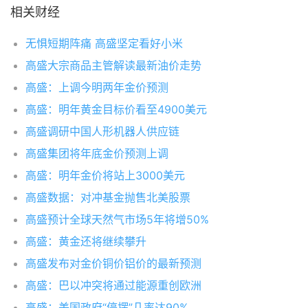
相关财经
无惧短期阵痛 高盛坚定看好小米
高盛大宗商品主管解读最新油价走势
高盛：上调今明两年金价预测
高盛：明年黄金目标价看至4900美元
高盛调研中国人形机器人供应链
高盛集团将年底金价预测上调
高盛：明年金价将站上3000美元
高盛数据：对冲基金抛售北美股票
高盛预计全球天然气市场5年将增50%
高盛：黄金还将继续攀升
高盛发布对金价铜价铝价的最新预测
高盛：巴以冲突将通过能源重创欧洲
高盛：美国政府“停摆”几率达90%