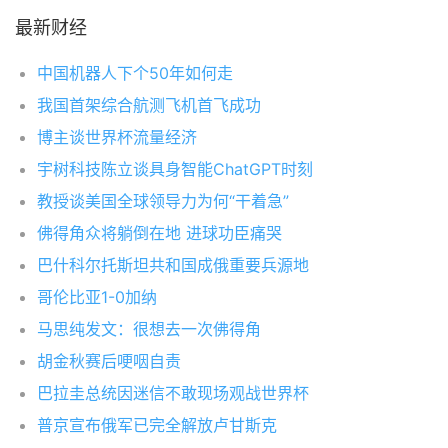
最新财经
中国机器人下个50年如何走
我国首架综合航测飞机首飞成功
博主谈世界杯流量经济
宇树科技陈立谈具身智能ChatGPT时刻
教授谈美国全球领导力为何“干着急”
佛得角众将躺倒在地 进球功臣痛哭
巴什科尔托斯坦共和国成俄重要兵源地
哥伦比亚1-0加纳
马思纯发文：很想去一次佛得角
胡金秋赛后哽咽自责
巴拉圭总统因迷信不敢现场观战世界杯
普京宣布俄军已完全解放卢甘斯克