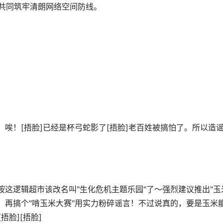
，共同筑牢清朗网络空间防线。
唉！[捂脸]已经是杯弓蛇影了[捂脸]老百姓被搞怕了。所以造
按这逻辑超市该改名叫"生化危机主题乐园"了～强烈建议推出"玉
，再搞个"啃玉米大赛"用实力粉碎谣言！不过说真的，要是玉米
脸][捂脸]