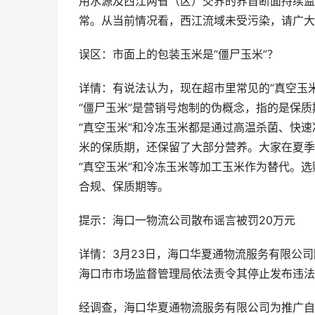
用水源及西江两省（区）交界的界首断面持续监
常。从当前情况看，西江流域未受污染，请广大
误区：市面上的包装玉米是“僵尸玉米”？
详情：有说法认为，现在超市里常见的“真空玉米
“僵尸玉米”是营销号炮制的伪概念，指的是保
“真空玉米”和冷冻玉米都是通过高温杀菌、快
米的保质期，还保留了大部分营养。大家在夏季
“真空玉米”和冷冻玉米等加工玉米作为替代。
合规、保质期等。
提示：海口一物流公司散布谣言被罚20万元
详情：3月23日，海口华夏通物流服务有限公
海口市市场监督管理局依法责令其停止发布违法
经调查，海口华夏通物流服务有限公司为推广自身业