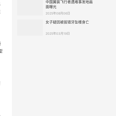
中国翼装飞行者遇难事发地画
基
面曝光
琼
2025年08月06日
女子疑因被拔错牙坠楼身亡
2025年03月19日
行
型
查
马