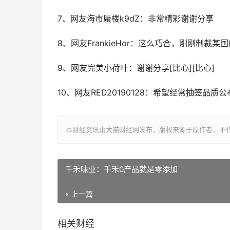
7、网友海市蜃楼k9dZ：非常精彩谢谢分享
8、网友FrankieHor：这么巧合，刚刚制裁某
9、网友完美小荷叶：谢谢分享[比心][比心]
10、网友RED20190128：希望经常抽签品质公
本财经资讯由大猫财经网发布，版权来源于原作者，不
千禾味业：千禾0产品就是零添加
« 上一篇
相关财经