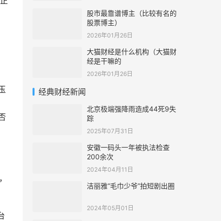
正
股市最靠谱博主（比较有名的
股票博主）
2026年01月26日
大猫财经是什么机构（大猫财
经是干嘛的
，
2026年01月26日
玉
经典财经新闻
北京极端强降雨造成44死9失
否
踪
2025年07月31日
安徽一码头一年被执法检查
200余次
2024年04月11日
，
洁丽雅“毛巾少爷”拍短剧出圈
2024年05月01日
台