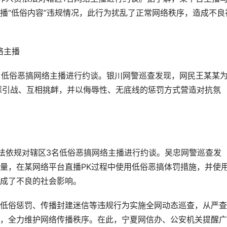
播“低俗内容”违规情况，此行为扰乱了正常网络秩序，造成不良
络主播
1名低俗恶搞网络主播进行约谈。银川网警巡查发现，网民王某某
踩引战、互相挑衅，并以侮辱性、无底线的惩罚方式营造对抗氛
依法依规对辖区3名低俗恶搞网络主播进行约谈。吴忠网警巡查发
量，在某网络平台直播PK过程中使用低俗恶搞体罚措施，并使
成了不良的社会影响。
低俗惩罚、传播封建迷信等违规行为实施全网动态巡查，从严查
，全力维护网络传播秩序。在此，宁夏网信办、公安机关提醒广