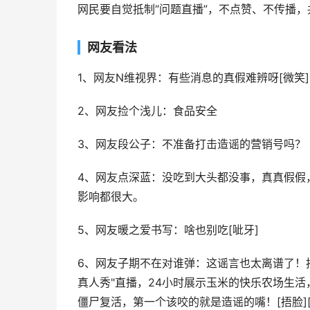
网民要自觉抵制“问题直播”，不点赞、不传播
网友看法
1、网友N维视界：有些消息的真假难辨呀[微笑]
2、网友捡个浅儿：食品安全
3、网友段公子：不准备打击造谣的营销号吗？
4、网友点深蓝：没吃到大头都没事，真真假假，
影响都很大。
5、网友暖之爱书写：啥也别吃[呲牙]
6、网友子期不在对谁弹：这谣言也太离谱了！
真人秀"直播，24小时展示玉米的快乐农场生活
僵尸复活，第一个该咬的就是造谣的嘴！[捂脸][捂