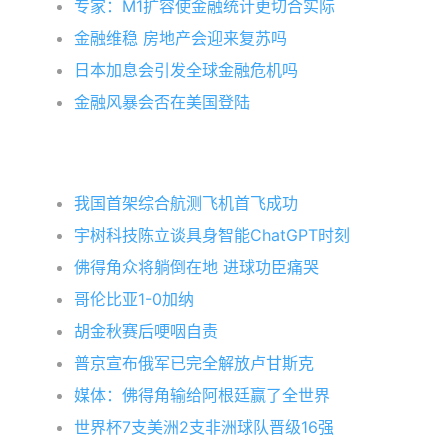
专家：M1扩容使金融统计更切合实际
金融维稳 房地产会迎来复苏吗
日本加息会引发全球金融危机吗
金融风暴会否在美国登陆
我国首架综合航测飞机首飞成功
宇树科技陈立谈具身智能ChatGPT时刻
佛得角众将躺倒在地 进球功臣痛哭
哥伦比亚1-0加纳
胡金秋赛后哽咽自责
普京宣布俄军已完全解放卢甘斯克
媒体：佛得角输给阿根廷赢了全世界
世界杯7支美洲2支非洲球队晋级16强