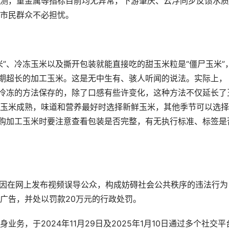
测，重金属等指标目前均无异常，下游肇庆、云浮同步反馈水质
市民群众不必担忧。
”、冷冻玉米以及撕开包装就能直接吃的甜玉米粒是“僵尸玉米”
质期超长的加工玉米。这是无中生有、骇人听闻的说法。实际上，
速冷冻的方法保存的，除了口感有些许变化，这种方法不仅延长了
玉米成熟，味道和营养最好时选择新鲜玉米，其他季节可以选择
选购加工玉米时要注意查看包装是否完整，有无执行标准、标签是
司因在网上发布视频误导公众，构成妨碍社会公共秩序的违法行为
广告，并处以罚款20万元的行政处罚。
务，于2024年11月29日及2025年1月10日通过多个社交平