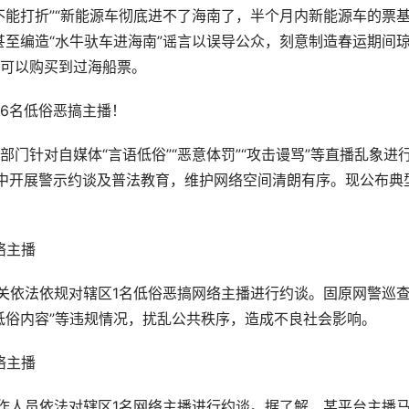
不能打折”“新能源车彻底进不了海南了，半个月内新能源车的票
甚至编造“水牛驮车进海南”谣言以误导公众，刻意制造春运期间
可以购买到过海船票。
6名低俗恶搞主播！
门针对自媒体“言语低俗”“恶意体罚”“攻击谩骂”等直播乱象进
中开展警示约谈及普法教育，维护网络空间清朗有序。现公布典
络主播
机关依法依规对辖区1名低俗恶搞网络主播进行约谈。固原网警巡
低俗内容”等违规情况，扰乱公共秩序，造成不良社会影响。
络主播
工作人员依法对辖区1名网络主播进行约谈。据了解，某平台主播