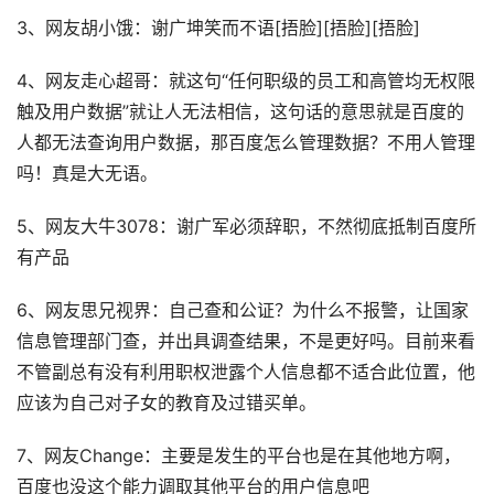
3、网友胡小饿：谢广坤笑而不语[捂脸][捂脸][捂脸]
4、网友走心超哥：就这句“任何职级的员工和高管均无权限
触及用户数据”就让人无法相信，这句话的意思就是百度的
人都无法查询用户数据，那百度怎么管理数据？不用人管理
吗！真是大无语。
5、网友大牛3078：谢广军必须辞职，不然彻底抵制百度所
有产品
6、网友思兄视界：自己查和公证？为什么不报警，让国家
信息管理部门查，并出具调查结果，不是更好吗。目前来看
不管副总有没有利用职权泄露个人信息都不适合此位置，他
应该为自己对子女的教育及过错买单。
7、网友Change：主要是发生的平台也是在其他地方啊，
百度也没这个能力调取其他平台的用户信息吧