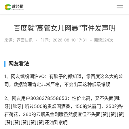
百度就“高管女儿网暴”事件发声明
来源：界面快讯
•
时间：2026-08-10 17:31
•
阅读
224
次
网友看法
1、网友缤纷湖泊vQ：有脑子的都知道，像百度这么大的公
司，数据管理肯定非常严格，不会出现这种低级错误
2、网友用户3036378558653：性价比高，又不失面[呲
牙][呲牙] 听过500的贵烟国酒香，150的炫赫门，250的钻
石荷花，360的云烟黑金刚哦虽然便宜但不失面[赞][赞][赞]
[赞][赞][赞][赞][赞]还油到家呢