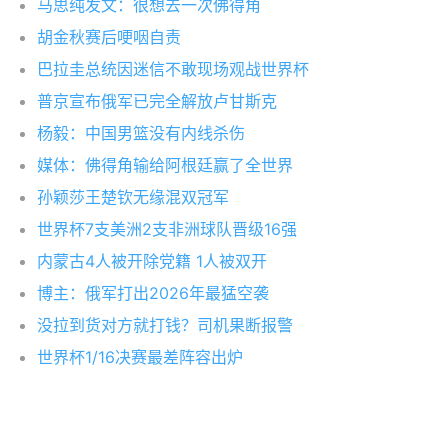
马思纯发文：很想去一次佛得角
胡金秋赛后哽咽自责
巴拉圭总统因迷信不敢现场观战世界杯
普京宣布俄军已完全解放卢甘斯克
杨毅：中国男篮没有内线杀伤
媒体：佛得角输给阿根廷赢了全世界
孙颖莎王楚钦无缘混双冠军
世界杯7支美洲2支非洲球队晋级16强
内蒙古4人被开除党籍 1人被双开
博主：俄军打出2026年最猛空袭
没拉到货对方就打钱？司机果断报警
世界杯1/16决赛最差阵容出炉