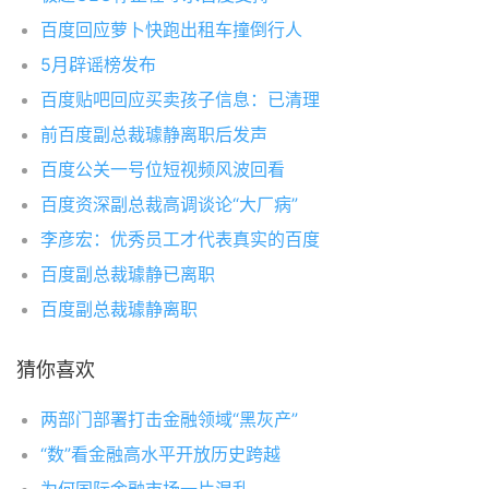
百度回应萝卜快跑出租车撞倒行人
5月辟谣榜发布
百度贴吧回应买卖孩子信息：已清理
前百度副总裁璩静离职后发声
百度公关一号位短视频风波回看
百度资深副总裁高调谈论“大厂病”
李彦宏：优秀员工才代表真实的百度
百度副总裁璩静已离职
百度副总裁璩静离职
猜你喜欢
两部门部署打击金融领域“黑灰产”
“数”看金融高水平开放历史跨越