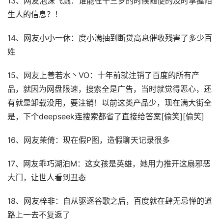
13、网友泡沫飞溅：谁能在十三岁的时候随便的及时掌握陌
生人的信息？！
14、网友小小一休：度小满抽到断贷高息催收残害了多少百
姓
15、网友上善若水丶VO：十年前就注销了百度的所有产
品，就因为网盘限速，搜索全是广告，当时就觉得恶心，还
有就是卸载没用，要注销！以前这类产品少，现在满大街全
是，下个deepseek连搜索都省了直接给答案[偷笑][偷笑]
16、网友茉倚：现在假P图，造假聊天记录很多
17、网友乖巧湖泊M：这女孩是英雄，她用力推开这扇邪恶
大门，让世人看到丑态
18、网友梓非：自从驱逐谷歌之后，百度就在肆无忌惮的道
路上一去不复返了