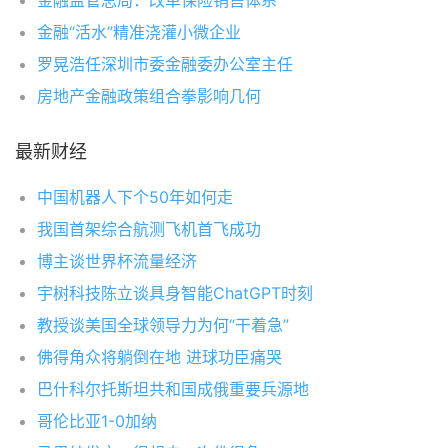
金融监管总局：改革保险销售体系
金融“活水”精准浇灌小微企业
罗晃浩任深圳市委金融委办公室主任
房地产金融政策组合拳影响几何
最新财经
中国机器人下个50年如何走
我国首架综合航测飞机首飞成功
博主谈世界杯流量经济
宇树科技陈立谈具身智能ChatGPT时刻
教授谈美国全球领导力为何“干着急”
佛得角众将躺倒在地 进球功臣痛哭
巴什科尔托斯坦共和国成俄重要兵源地
哥伦比亚1-0加纳