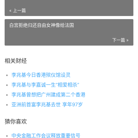
« 上一篇
白宫拒绝归还自由女神像给法国
下一篇 »
相关财经
李兆基今日香港殡仪馆设灵
李兆基与李嘉诚一生“相爱相杀”
李兆基曾想把广州建成第二个香港
亚洲前首富李兆基去世 享年97岁
猜你喜欢
中央金融工作会议释放重要信号