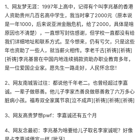
1、网友梦无涯：1997年上高中，记得有个叫李兆基的香港
人资助贵州几百名高中学生，我当时拿了2000元（原本说
是一年1000，后来说亚洲金融危机，给了2000，具体是啥
原因也不清楚），一直想写封信感谢，但学校一直都没有给
我们详细地址和联系方式。至今想来，仍有亏欠，只是这些
年也资助了一些人，就当薪火相传。李老千古[祈祷][祈祷]
[祈祷]李兆基曾在中国内地连续捐款资助办职业教育多年，
是一位爱国企业家。愿先生一路走好，人民怀念您！
2、网友南城皆过往：都说他千年老二。也曾经超过李嘉
诚。一辈子做慈善。他儿子李家杰善良做慈善救了六万多心
脏病小孩。福寿双全家属节哀[泣不成声][祈祷][祈祷][祈祷]
3、网友高贵梦想pwf：李嘉诚还有五个月
4、网友念最初：李兆基为啥要给儿子取名李家诚呢？好像
是占李嘉诚便宜一样 [呲牙]