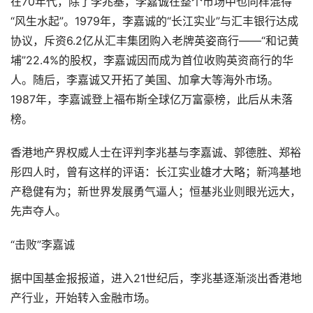
在70年代，除了李兆基，李嘉诚在整个市场中也同样混得
“风生水起”。1979年，李嘉诚的“长江实业”与汇丰银行达成
协议，斥资6.2亿从汇丰集团购入老牌英姿商行——“和记黄
埔”22.4%的股权，李嘉诚因而成为首位收购英资商行的华
人。随后，李嘉诚又开拓了美国、加拿大等海外市场。
1987年，李嘉诚登上福布斯全球亿万富豪榜，此后从未落
榜。
香港地产界权威人士在评判李兆基与李嘉诚、郭德胜、郑裕
彤四人时，曾有这样的评语：长江实业雄才大略；新鸿基地
产稳健有为；新世界发展勇气逼人；恒基兆业则眼光远大，
先声夺人。
“击败”李嘉诚
据中国基金报报道，进入21世纪后，李兆基逐渐淡出香港地
产行业，开始转入金融市场。