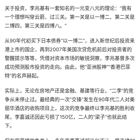
关于投资，李兆基有一套知名的一元变八元的理论：“我有
一个理想叫穿云箭、过三关。第一关是以一博二、第二关是
二博四，第三关是四博八。”
从90年代初买下日本债券“以一博二”，进入新世纪后投资来
港上市的国企，再到2007年美国次贷危机前后对投资者的
警醒提示等等，凭借对资本市场的敏锐洞察，李兆基曾多次
成功预测股市投资的走向。由此，他“亚洲股神”“香港巴菲
特”的名声赫起。
实际上，无论在房地产还是金融、基建等行业，“二李”的竞
争从未停止过。最经典的一次“交锋”发生在90年代二人对美
丽华酒店的收购项目上，这次的竞争最终以李兆基的胜利收
尾，李嘉诚还因此亏损了150亿，二人的“梁子”也就此结
下。