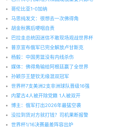
哥伦比亚1-0加纳
马思纯发文：很想去一次佛得角
胡金秋赛后哽咽自责
巴拉圭总统因迷信不敢现场观战世界杯
普京宣布俄军已完全解放卢甘斯克
杨毅：中国男篮没有内线杀伤
媒体：佛得角输给阿根廷赢了全世界
孙颖莎王楚钦无缘混双冠军
世界杯7支美洲2支非洲球队晋级16强
内蒙古4人被开除党籍 1人被双开
博主：俄军打出2026年最猛空袭
没拉到货对方就打钱？司机果断报警
世界杯1/16决赛最差阵容出炉