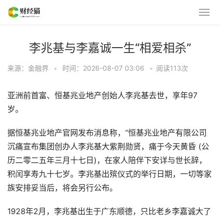
李兆基与李嘉诚一生“相爱相杀”
来源：金融界
•
时间：2026-08-07 03:06
•
阅读
113
次
亚洲前首富、恒基兆业地产创始人李兆基去世，享年97
岁。
据恒基兆业地产官网发布消息称，“恒基兆业地产有限公司
沉痛宣布集团创办人李兆基大紫荆勋贤，痛于今天黄昏 (公
历二零二五年三月十七日)，在家人陪伴下安详与世长辞，
积闰享寿九十七岁。李兆基出殡仪式的举行日期，一切等家
族安排妥当后，将会另行公布。
1928年2月，李兆基出生于广东顺德，只比老乡李嘉诚大了