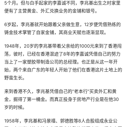
5个月。但与白手起家的李嘉诚不同，李兆基出生之时家里
便有了主营黄金、外汇兑换业务的金铺和银号。
6岁起，李兆基就开始跟着父亲做生意，12岁便凭借熟练的
铸金技术掌管了自家金铺，其商业天赋也逐渐显现。
1948年，20岁的李兆基带着父亲给的1000元来到了香港闯
荡，彼时，已经在香港混迹了8年的李嘉诚凭借自己的努力
当上了一家塑胶带制造公司的总经理。也正是从这一年开
始，两个来自广东的年轻人开始了他们在香港这片土地上的
野蛮生长。
来到香港不久，李兆基凭借自己的“老本行”买卖外汇和黄
金，掘得了第一桶金。而真正投身于房地产行业是在他30
岁的时候。
1958年，李兆基和冯景禧、郭德胜等8人合股组成永业公