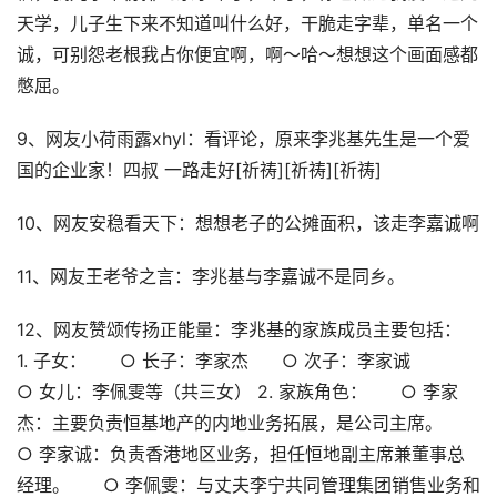
天学，儿子生下来不知道叫什么好，干脆走字辈，单名一个
诚，可别怨老根我占你便宜啊，啊～哈～想想这个画面感都
憋屈。
9、网友小荷雨露xhyl：看评论，原来李兆基先生是一个爱
国的企业家！四叔 一路走好[祈祷][祈祷][祈祷]
10、网友安稳看天下：想想老子的公摊面积，该走李嘉诚啊
11、网友王老爷之言：李兆基与李嘉诚不是同乡。
12、网友赞颂传扬正能量：李兆基的家族成员主要包括：
1. 子女： ○ 长子：李家杰 ○ 次子：李家诚
○ 女儿：李佩雯等（共三女） 2. 家族角色： ○ 李家
杰：主要负责恒基地产的内地业务拓展，是公司主席。
○ 李家诚：负责香港地区业务，担任恒地副主席兼董事总
经理。 ○ 李佩雯：与丈夫李宁共同管理集团销售业务和