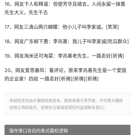
16、网友卞人和释道：但使芳华且褪去，人间永留一抹香
先生大义，先生千古
17、网友三清山两只蝴蝶：他小儿子叫李家诚。[笑哭]
18、网友广东柳下惠：李兆基：我儿子叫李家诚[吃瓜群众]
19、网友淘米还可淘菜：李兆基老先生，一路走好[祈祷]
20、网友爱思暴风：看评论，原来李兆基先生是一个爱国
的企业家！四叔 一路走好[祈祷][祈祷][祈祷]
本财经资讯由大猫财经网发布，版权来源于原作者，不代表大猫财
经网立场和观点，如有标注错误或侵犯利益请联系我们。
强夺港口背后的美式霸权逻辑