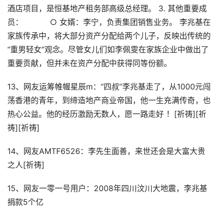
酒店项目，是恒基地产租务部高级总经理。 3. 其他重要成
员： ○ 女婿：李宁，负责集团销售业务。 李兆基在
家族传承中，将大部分资产分配给两个儿子，反映出传统的
“重男轻女”观念。尽管女儿们如李佩雯在家族企业中做出了
重要贡献，但并未在资产分配中获得同等份额。
13、网友运筹帷幄星辰m：“四叔”李兆基走了，从1000元闯
荡香港的青年，到缔造地产商业帝国，他一生充满传奇，也
热心公益。他的经历激励无数人，愿一路走好 ！[祈祷][祈
祷][祈祷]
14、网友AMTF6526：李先生面善，来世还会是大富大贵
之人[祈祷]
15、网友一零一号用户：2008年四川汶川大地震，李兆基
捐款5个亿