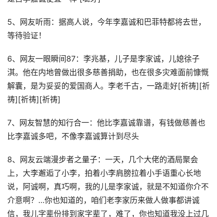
5、网友听雨：据高人说，今年李嘉诚和巴菲特都将去世，
等待验证！
6、网友一眼瞬间87：李兆基，儿子是李家诚，儿媳徐子
淇。他在内地曾做出很多慈善捐助，也在很多灾难面前慷慨
解囊，是为妥妥的爱国商人。李老千古，一路走好[祈祷][祈
祷][祈祷][祈祷]
7、网友智慧的知行合一：他比李嘉诚靠谱，有钱做慈善也
比李嘉诚多吧，不像李嘉诚算计到尽头
8、网友云端漫步者之量子：一天，几个大佬的酒局聚会
上，大李邂逅了小李，拍着小李肩膀拉着小手语重心长地
说，阿诚啊，真巧啊，我的儿是李家诚，就是不知道你介不
介意啊？…你也知道的，咱们老李家历来做人做事都讲诚
信，我儿字辈份排到家字辈了，难了，你也知道我没上过几