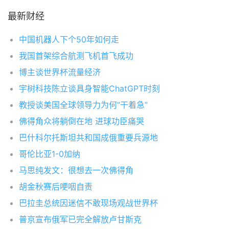
最新财经
中国机器人下个50年如何走
我国首架综合航测飞机首飞成功
博主谈世界杯流量经济
宇树科技陈立谈具身智能ChatGPT时刻
教授谈美国全球领导力为何“干着急”
佛得角众将躺倒在地 进球功臣痛哭
巴什科尔托斯坦共和国成俄重要兵源地
哥伦比亚1-0加纳
马思纯发文：很想去一次佛得角
胡金秋赛后哽咽自责
巴拉圭总统因迷信不敢现场观战世界杯
普京宣布俄军已完全解放卢甘斯克