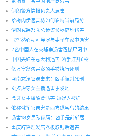
柬埔寨一名中国地产商遇害
伊朗警方情报负责人遇害
哈梅内伊遇害将如何影响当前局势
伊朗武装部队总参谋长穆萨维遇害
《怦然心动》导演与妻子在家中遇害
2名中国人在柬埔寨遇害遭抛尸河中
中国夫妇在意大利遇害 凶手连开6枪
亿万富翁遇害案凶手被执行死刑
河南女法官遇害案：凶手被判死刑
实探虎牙女主播遇害事发地
虎牙女主播酷萱遇害 嫌疑人被抓
俄称俄军官遇害是西方纵容乌的结果
遇害18岁男孩家属：凶手是前邻居
重庆辟谣理发店老板取钱后遇害