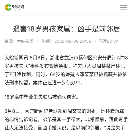
遇害18岁男孩家属：凶手是前邻居
来源：大皖新闻
•
时间：2026-08-09 20:56
•
阅读
231
次
大皖新闻讯 8月8日，湖北省武汉市蔡甸区公安分局针对“18
岁男孩失联”事件发布警情通报，称失联人员周某某尸体已
于7日晚找到，同时，64岁的嫌疑人邓某某已被抓获并被依
法刑事拘留，案件正在进一步侦办中。
18岁高中毕业生失联后被确认遇害。
8月8日，大皖新闻记者联系到周某某的姐姐，她怀着沉痛
的心情告诉记者，弟弟是其一手带大，非常懂事，遭此毒手
让人无法接受，而凶手她认识，是以前的邻居，“说是失手