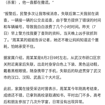
（杀害），他一直都在撒谎。”
“报警后，民警多次让我等候消息，失联后第二天我就在调
查，一辆接一辆的公交去追查，由于警方提供了错误的时间
和车辆编号，导致我白白浪费了几个小时时间。昨天（7
日）早上警方找我要了查到的资料，当天晚上凶手就抓到
了。”周某某的姐姐告诉记者，她还不敢让妈妈知道这个噩
耗，怕她承受不住。
据家属介绍，周某某是8月2日9时左右，从武汉市硚口区宗
关附近离家后失联，出走时身穿白色上下装、黑色运动鞋，
戴着黑框眼镜，随身携带了手机，失联后的轨迹贯穿了武汉
市的汉口、汉阳、武昌三个大片区。
此前，家属在接受采访时曾表示，周某某今年刚高考结束，
成绩还不错，已拿到高校录取通知书，平时出门不多，高考
后和朋友参加了几次升学宴，日常没有出现异常。