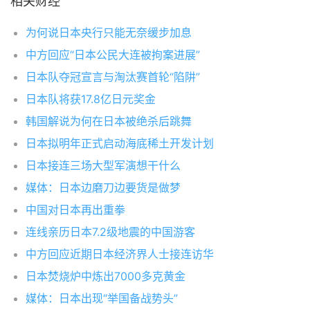
相关财经
为何说日本央行只能无奈缓步加息
中方回应“日本公民大连被拘案进展”
日本队夺冠宣言与淘汰赛首轮“陷阱”
日本队将获17.8亿日元奖金
韩国解说为何在日本被绝杀后跳舞
日本拟明年正式启动海底稀土开发计划
日本接连三场大型军演想干什么
媒体：日本边磨刀边要货是做梦
中国对日本再出重拳
连线亲历日本7.2级地震的中国游客
中方回应近期日本经济界人士接连访华
日本焚烧炉中炼出7000多克黄金
媒体：日本出现“举国备战势头”