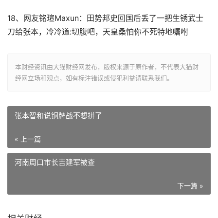
18、网友铭瑄Maxun：田势邦史回国后丢了一把生锈武士
刀给张本，冷冷道:切腹吧，天皇桑怕你不死特地嘱咐
本财经资讯由大猫财经网发布，版权来源于原作者，不代表大猫财
经网立场和观点，如有标注错误或侵犯利益请联系我们。
张本智和说铜牌战不想拼了
« 上一篇
河南周口市长吉建军被查
下一篇 »