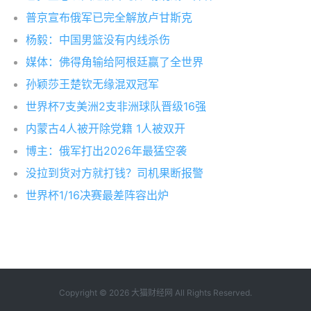
普京宣布俄军已完全解放卢甘斯克
杨毅：中国男篮没有内线杀伤
媒体：佛得角输给阿根廷赢了全世界
孙颖莎王楚钦无缘混双冠军
世界杯7支美洲2支非洲球队晋级16强
内蒙古4人被开除党籍 1人被双开
博主：俄军打出2026年最猛空袭
没拉到货对方就打钱？司机果断报警
世界杯1/16决赛最差阵容出炉
Copyright © 2026
大猫财经网
All Rights Reserved.