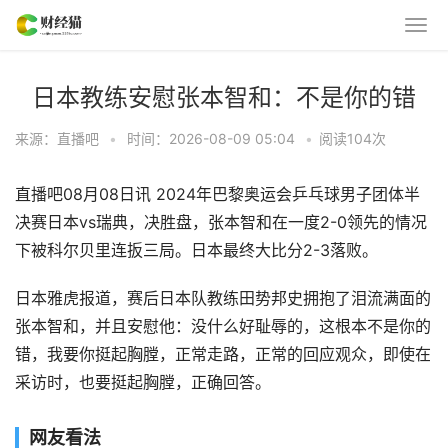
日本教练安慰张本智和：不是你的错
来源：直播吧
•
时间：2026-08-09 05:04
•
阅读
104
次
直播吧08月08日讯 2024年巴黎奥运会乒乓球男子团体半
决赛日本vs瑞典，决胜盘，张本智和在一度2-0领先的情况
下被科尔贝里连扳三局。日本最终大比分2-3落败。
日本雅虎报道，赛后日本队教练田势邦史拥抱了泪流满面的
张本智和，并且安慰他：没什么好耻辱的，这根本不是你的
错，我要你挺起胸膛，正常走路，正常的回应观众，即使在
采访时，也要挺起胸膛，正确回答。
网友看法