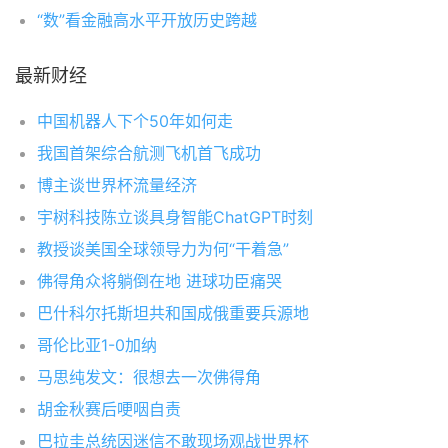
“数”看金融高水平开放历史跨越
最新财经
中国机器人下个50年如何走
我国首架综合航测飞机首飞成功
博主谈世界杯流量经济
宇树科技陈立谈具身智能ChatGPT时刻
教授谈美国全球领导力为何“干着急”
佛得角众将躺倒在地 进球功臣痛哭
巴什科尔托斯坦共和国成俄重要兵源地
哥伦比亚1-0加纳
马思纯发文：很想去一次佛得角
胡金秋赛后哽咽自责
巴拉圭总统因迷信不敢现场观战世界杯