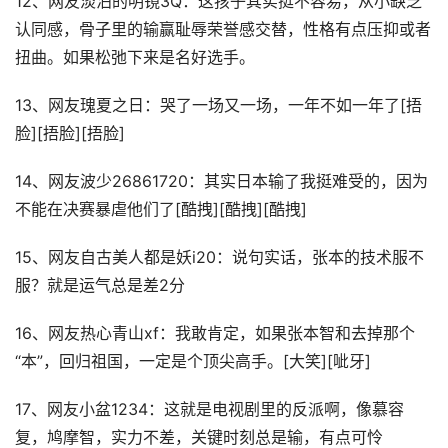
12、网友淡泊的明镜3Q：这孩子其实挺不容易，从小缺乏
认同感，骨子里的输赢耻辱荣誉感交替，性格有点压抑或者
扭曲。如果松弛下来是名好选手。
13、网友瑰夏之日：哭了一场又一场，一年不如一年了[捂
脸][捂脸][捂脸]
14、网友波少26861720：其实日本输了我挺难受的，因为
不能在决赛暴虐他们了[酷拽][酷拽][酷拽]
15、网友自古美人都是妖i20：说句实话，张本的技术服不
服？就是运气总是差2分
16、网友热心青山xf：我敢肯定，如果张本智和去掉那个
“本”，回归祖国，一定是个顶尖高手。[大笑][呲牙]
17、网友小盆1234：这就是电视剧里的反派啊，像慕容
复，鸠摩智，实力不差，关键时刻总是输，有点可怜