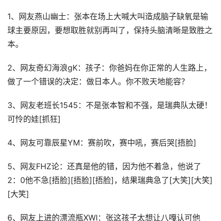
1、网友燕山幽士：张本在场上大喊大叫造成脑子缺氧是输
球主要原因，要想取胜就别再叫了，保持头脑清晰是致胜之
本。
2、网友奇幻海浪gK：孩子：你爸妈在你正常的人生路上，
做了一个错误的决定：做日本人。你不败天地能容？
3、网友老班长1545：不是张本智和不强，是瑞典队太硬！
可怜的娃[抓狂]
4、网友可靠辰星YM：赛前吹，赛中吼，赛后哭[捂脸]
5、网友FHZ论：还真是他的错，因为他不着急，他说了
2：0他不急[捂脸][捂脸][捂脸]，结果瑞典急了[大笑][大笑]
[大笑]
6、网友上进的漂流瓶XWI：张这孩子太想让八嘎认可他