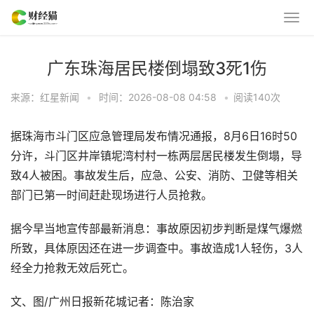
广东珠海居民楼倒塌致3死1伤
来源：红星新闻
•
时间：2026-08-08 04:58
•
阅读
140
次
据珠海市斗门区应急管理局发布情况通报，8月6日16时50
分许，斗门区井岸镇坭湾村村一栋两层居民楼发生倒塌，导
致4人被困。事故发生后，应急、公安、消防、卫健等相关
部门已第一时间赶赴现场进行人员抢救。
据今早当地宣传部最新消息：事故原因初步判断是煤气爆燃
所致，具体原因还在进一步调查中。事故造成1人轻伤，3人
经全力抢救无效后死亡。
文、图/广州日报新花城记者：陈治家