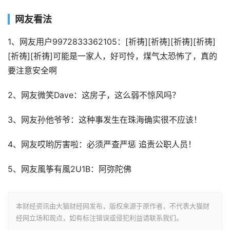
网友看法
1、网友用户9972833362105：[祈祷][祈祷][祈祷][祈祷]
[祈祷][祈祷]可能是一家人，好可怜，煤气太恐怖了，真的
要注意安全啊
2、网友微笑Dave：这房子，这么弱不惊风吗？
3、网友孙他爷爷：这种事发生在珠海确实很不应该！
4、网友哎哟厉害啦：必须严查严惩 追责公职人员！
5、网友風筝有風2U1B：阿弥陀佛
本财经资讯由大猫财经网发布，版权来源于原作者，不代表大猫财
经网立场和观点，如有标注错误或侵犯利益请联系我们。