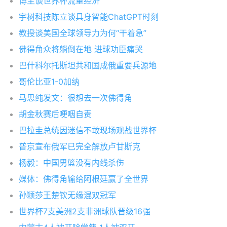
博主谈世界杯流量经济
宇树科技陈立谈具身智能ChatGPT时刻
教授谈美国全球领导力为何“干着急”
佛得角众将躺倒在地 进球功臣痛哭
巴什科尔托斯坦共和国成俄重要兵源地
哥伦比亚1-0加纳
马思纯发文：很想去一次佛得角
胡金秋赛后哽咽自责
巴拉圭总统因迷信不敢现场观战世界杯
普京宣布俄军已完全解放卢甘斯克
杨毅：中国男篮没有内线杀伤
媒体：佛得角输给阿根廷赢了全世界
孙颖莎王楚钦无缘混双冠军
世界杯7支美洲2支非洲球队晋级16强