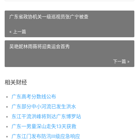
广东省政协机关一级巡视员张广宁被查
« 上一篇
吴艳妮林雨薇将迎奥运会首秀
下一篇 »
相关财经
广东高考分数线公布
广东部分中小河流已发生洪水
东江干流洪峰将到达广东博罗站
广东一男童深山走失13天获救
广东江门发布防汛Ⅲ级应急响应