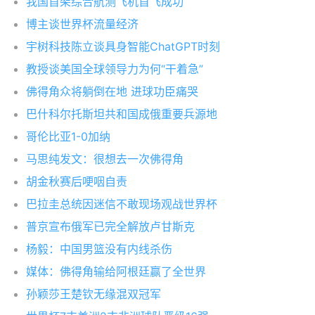
我国首架综合航测飞机首飞成功
博主谈世界杯流量经济
宇树科技陈立谈具身智能ChatGPT时刻
教授谈美国全球领导力为何“干着急”
佛得角众将躺倒在地 进球功臣痛哭
巴什科尔托斯坦共和国成俄重要兵源地
哥伦比亚1-0加纳
马思纯发文：很想去一次佛得角
胡金秋赛后哽咽自责
巴拉圭总统因迷信不敢现场观战世界杯
普京宣布俄军已完全解放卢甘斯克
杨毅：中国男篮没有内线杀伤
媒体：佛得角输给阿根廷赢了全世界
孙颖莎王楚钦无缘混双冠军