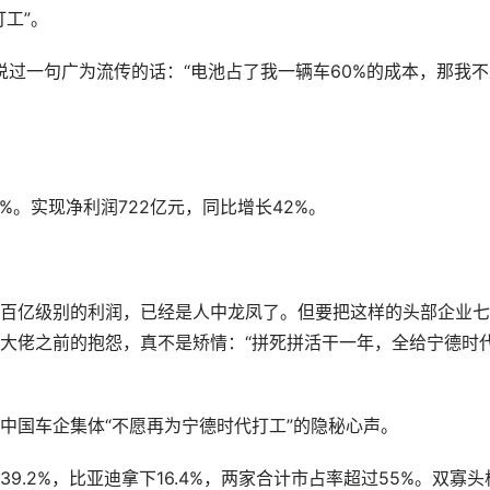
工”。
说过一句广为流传的话：“电池占了我一辆车60%的成本，那我不
7%。实现净利润722亿元，同比增长42%。
百亿级别的利润，已经是人中龙凤了。但要把这样的头部企业七
大佬之前的抱怨，真不是矫情：“拼死拼活干一年，全给宁德时
中国车企集体“不愿再为宁德时代打工”的隐秘心声。
.2%，比亚迪拿下16.4%，两家合计市占率超过55%。双寡头