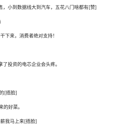
售，小到数据线大到汽车，五花八门啥都有[赞]
熟
格干下来，消费者绝对支持！
]
拿了投资的电芯企业会头疼。
[捂脸]
来的好菜。
薪我马上来[捂脸]