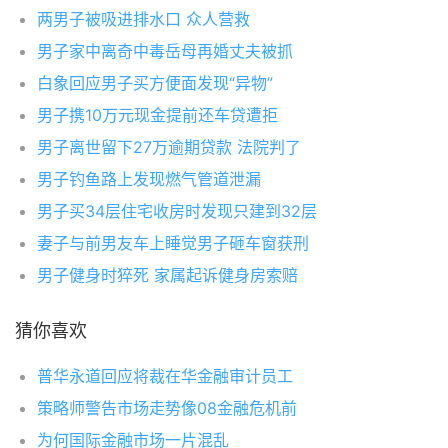
两男子被吸进排水口 众人营救
男子家中离奇中毒岳母再婚丈夫被抓
白象回应男子买方便面发现“异物”
男子携10万元现金提前还车贷遭拒
男子离世留下27万逾期贷款 法院判了
男子钓鱼路上发现燃气管道泄漏
男子买34层住宅收房时发现只建到32层
妻子与前男友车上睡觉男子砸车窗获刑
男子健身时猝死 家属起诉健身房索赔
猜你喜欢
普华永道回应将裁在华金融审计员工
策略师警告市场走势像08金融危机前
为何国际金融市场一片混乱