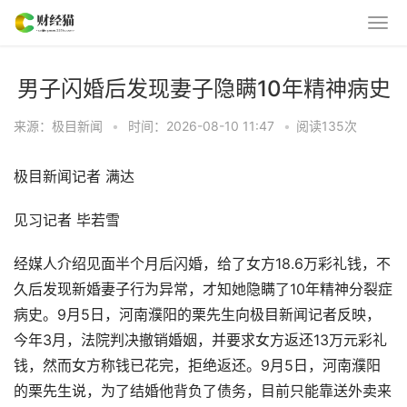
男子闪婚后发现妻子隐瞒10年精神病史
来源：极目新闻
•
时间：2026-08-10 11:47
•
阅读
135
次
极目新闻记者 满达
见习记者 毕若雪
经媒人介绍见面半个月后闪婚，给了女方18.6万彩礼钱，不
久后发现新婚妻子行为异常，才知她隐瞒了10年精神分裂症
病史。9月5日，河南濮阳的栗先生向极目新闻记者反映，
今年3月，法院判决撤销婚姻，并要求女方返还13万元彩礼
钱，然而女方称钱已花完，拒绝返还。9月5日，河南濮阳
的栗先生说，为了结婚他背负了债务，目前只能靠送外卖来