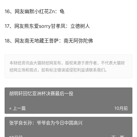
16、网友幽默小红花Zn：龟
17、网友熊东爱sorry甘孝凤：立德树人
18、网友南无地藏王菩萨：南无阿弥陀佛
本财经资讯由大猫财经网发布，版权来源于原作者，不代表大猫财
经网立场和观点，如有标注错误或侵犯利益请联系我们。
胡明轩回忆亚洲杯决赛最后一投
« 上一篇
10月前
张学良长孙：爷爷会为今日中国高兴