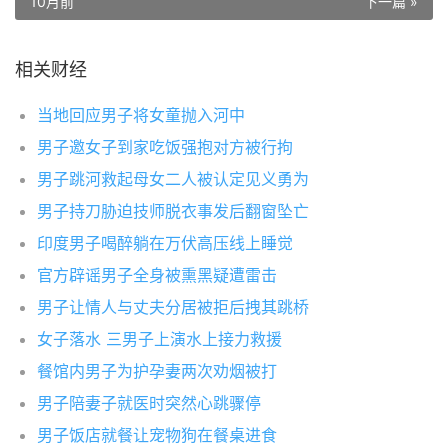
10月前
下一篇 »
相关财经
当地回应男子将女童抛入河中
男子邀女子到家吃饭强抱对方被行拘
男子跳河救起母女二人被认定见义勇为
男子持刀胁迫技师脱衣事发后翻窗坠亡
印度男子喝醉躺在万伏高压线上睡觉
官方辟谣男子全身被熏黑疑遭雷击
男子让情人与丈夫分居被拒后拽其跳桥
女子落水 三男子上演水上接力救援
餐馆内男子为护孕妻两次劝烟被打
男子陪妻子就医时突然心跳骤停
男子饭店就餐让宠物狗在餐桌进食