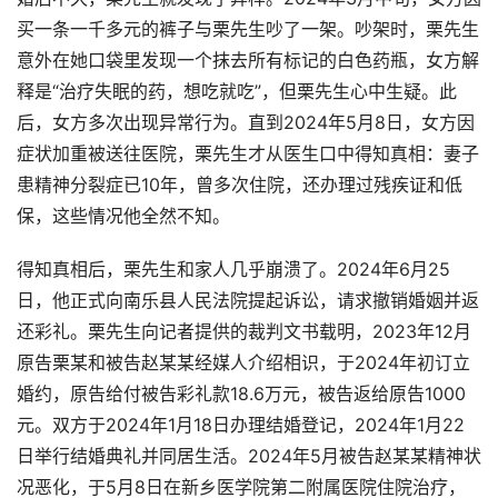
买一条一千多元的裤子与栗先生吵了一架。吵架时，栗先生
意外在她口袋里发现一个抹去所有标记的白色药瓶，女方解
释是“治疗失眠的药，想吃就吃”，但栗先生心中生疑。此
后，女方多次出现异常行为。直到2024年5月8日，女方因
症状加重被送往医院，栗先生才从医生口中得知真相：妻子
患精神分裂症已10年，曾多次住院，还办理过残疾证和低
保，这些情况他全然不知。
得知真相后，栗先生和家人几乎崩溃了。2024年6月25
日，他正式向南乐县人民法院提起诉讼，请求撤销婚姻并返
还彩礼。栗先生向记者提供的裁判文书载明，2023年12月
原告栗某和被告赵某某经媒人介绍相识，于2024年初订立
婚约，原告给付被告彩礼款18.6万元，被告返给原告1000
元。双方于2024年1月18日办理结婚登记，2024年1月22
日举行结婚典礼并同居生活。2024年5月被告赵某某精神状
况恶化，于5月8日在新乡医学院第二附属医院住院治疗，