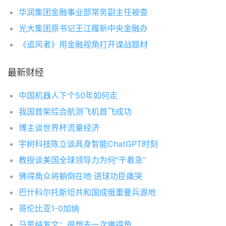
华润集团金融事业部常务副主任被查
光大集团原书记王江履新中央金融办
《追风者》用金融视角打开谍战题材
最新财经
中国机器人下个50年如何走
我国首架综合航测飞机首飞成功
博主谈世界杯流量经济
宇树科技陈立谈具身智能ChatGPT时刻
教授谈美国全球领导力为何“干着急”
佛得角众将躺倒在地 进球功臣痛哭
巴什科尔托斯坦共和国成俄重要兵源地
哥伦比亚1-0加纳
马思纯发文：很想去一次佛得角