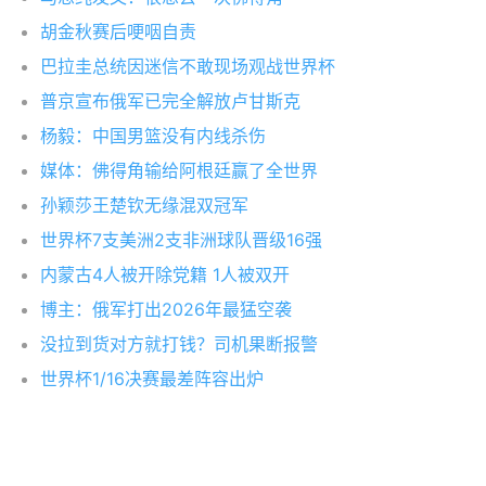
胡金秋赛后哽咽自责
巴拉圭总统因迷信不敢现场观战世界杯
普京宣布俄军已完全解放卢甘斯克
杨毅：中国男篮没有内线杀伤
媒体：佛得角输给阿根廷赢了全世界
孙颖莎王楚钦无缘混双冠军
世界杯7支美洲2支非洲球队晋级16强
内蒙古4人被开除党籍 1人被双开
博主：俄军打出2026年最猛空袭
没拉到货对方就打钱？司机果断报警
世界杯1/16决赛最差阵容出炉