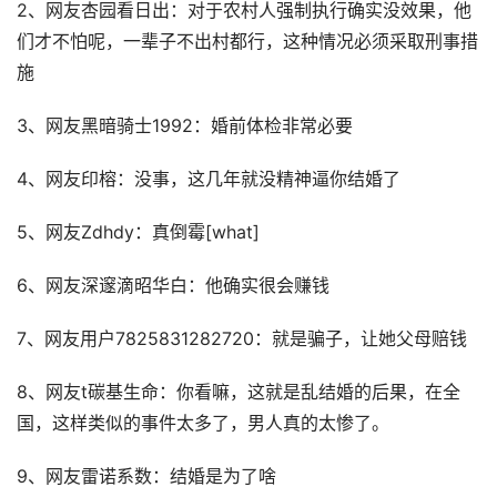
2、网友杏园看日出：对于农村人强制执行确实没效果，他
们才不怕呢，一辈子不出村都行，这种情况必须采取刑事措
施
3、网友黑暗骑士1992：婚前体检非常必要
4、网友印榕：没事，这几年就没精神逼你结婚了
5、网友Zdhdy：真倒霉[what]
6、网友深邃滴昭华白：他确实很会赚钱
7、网友用户7825831282720：就是骗子，让她父母赔钱
8、网友t碳基生命：你看嘛，这就是乱结婚的后果，在全
国，这样类似的事件太多了，男人真的太惨了。
9、网友雷诺系数：结婚是为了啥