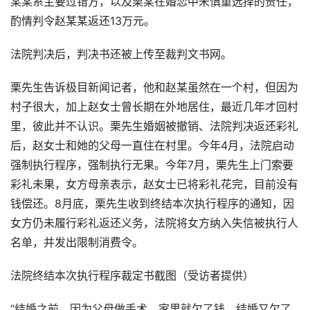
某某系主要过错方，以及栗某在婚恋中未慎重选择的责任，
酌情判令赵某某返还13万元。
法院判决后，判决书还被上传至裁判文书网。
栗先生告诉极目新闻记者，他和赵某虽然在一个村，但因为
村子很大，加上赵女士曾长期在外地居住，最近几年才回村
里，彼此并不认识。栗先生婚姻被撤销、法院判决返还彩礼
后，赵女士和她的父母一直住在村里。今年4月，法院启动
强制执行程序，强制执行无果。今年7月，栗先生上门索要
彩礼未果，女方母亲表示，赵女士已将彩礼花完，目前没有
钱偿还。8月底，栗先生收到终结本次执行程序的通知，因
女方仍未履行彩礼返还义务，法院将女方纳入失信被执行人
名单，并发出限制消费令。
法院终结本次执行程序裁定书截图（受访者提供）
“结婚之前，因为父母做手术，家里就欠了钱。结婚又欠了