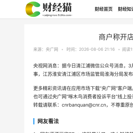
财经首页
财经知
商户称开店
来源：央广网
•
时间：2026-08-06 21:16
•
阅读
1
央视网消息：据今日清江浦微信公众号消息，3月
事，江苏淮安清江浦区市场监管局淮海分局发布
更多精彩资讯请在应用市场下载“央广网”客户端。
也可通过央广网“啄木鸟消费者投诉平台”线上
转载请联系：cnrbanquan@cnr.cn，不
网友看法