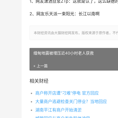
1、网友潇洒豆浆ZTp：这就是认了，这么缺
2、网友乐天派一束阳光：长江以南啊
本财经资讯由大猫财经网发布，版权来源于原作者，不
缅甸地震被埋压近40小时老人获救
« 上一篇
相关财经
商户称开店遭“刁难”停电 官方回应
大量商户逃避检查关门停业？当地回应
湖南平江有商户开始清淤