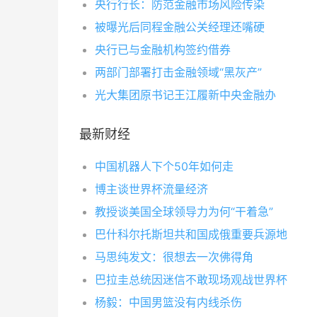
央行行长：防范金融市场风险传染
被曝光后同程金融公关经理还嘴硬
央行已与金融机构签约借券
两部门部署打击金融领域“黑灰产”
光大集团原书记王江履新中央金融办
最新财经
中国机器人下个50年如何走
博主谈世界杯流量经济
教授谈美国全球领导力为何“干着急”
巴什科尔托斯坦共和国成俄重要兵源地
马思纯发文：很想去一次佛得角
巴拉圭总统因迷信不敢现场观战世界杯
杨毅：中国男篮没有内线杀伤