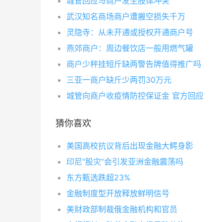
城管回应与商户发生肢体冲突
武汉知名商场商户遭搬空损失千万
灵隐寺：从未开通或授权开通商户号
燕郊商户：周边餐饮店一般用燃气罐
商户少秤挂短斤缺两警告牌值得推广吗
三亚一商户缺斤少两罚30万元
城管向商户收疫情防控保证金 官方回应
猜你喜欢
美国高校抗议背后出现金融大鳄身影
印尼“股灾”会引发亚洲金融震荡吗
东方甄选跌超23%
金融制度型开放释放鲜明信号
美财政部制裁俄金融机构和官员