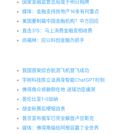
国家金融监管总局或于明日揭牌
媒体：金融支持房地产16条有何重点
美国要制裁中国金融机构？中方回应
直击315：马上消费金融变相收费
尚福林：应以科创金融为抓手
我国首架综合航测飞机首飞成功
宇树科技陈立谈具身智能ChatGPT时刻
佛得角众将躺倒在地 进球功臣痛哭
哥伦比亚1-0加纳
胡金秋赛后哽咽自责
普京宣布俄军已完全解放卢甘斯克
媒体：佛得角输给阿根廷赢了全世界