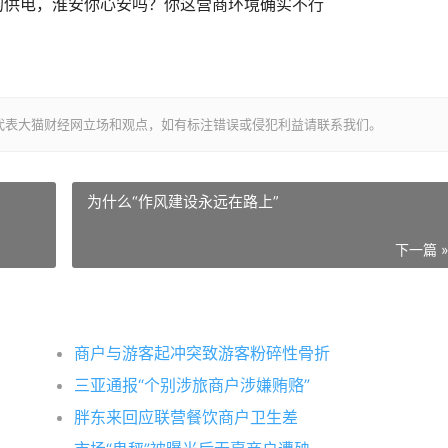
德的供电，淮安你心安吗？你这营商环境确实不行
代表大猫财经网立场和观点，如有标注错误或侵犯利益请联系我们。
为什么“作风建设永远在路上”
下一篇 
商户与游客起冲突致游客粉碎性骨折
三亚通报“个别涉旅商户涉嫌贿赂”
胖东来回应联营餐饮商户卫生差