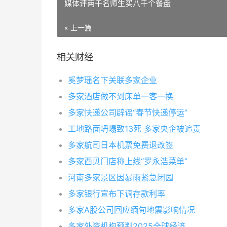
媒体评两千名师生买八千个餐盘
« 上一篇
相关财经
奚梦瑶名下关联多家企业
多家酒店做不到床单一客一换
多家快递公司辟谣“春节快递停运”
工地路面坍塌致13死 多家央企被追责
多家航司日本机票免费退改签
多家西贝门店称上线“罗永浩菜单”
河南多家景区因暴雨紧急闭园
多家银行宣布下调存款利率
多家A股公司回应缅甸地震影响情况
多家外资机构预判2025全球经济