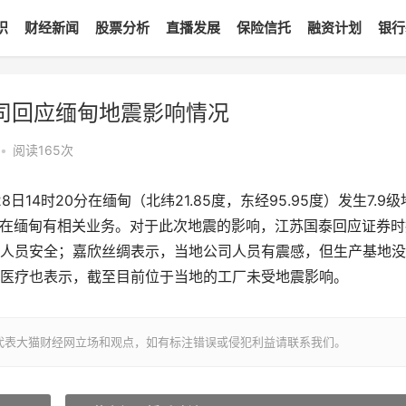
识
财经新闻
股票分析
直播发展
保险信托
融资计划
银行
司回应缅甸地震影响情况
•
阅读
165
次
14时20分在缅甸（北纬21.85度，东经95.95度）发生7.9级
司在缅甸有相关业务。对于此次地震的影响，江苏国泰回应证券时
人员安全；嘉欣丝绸表示，当地公司人员有震感，但生产基地没
医疗也表示，截至目前位于当地的工厂未受地震影响。
代表大猫财经网立场和观点，如有标注错误或侵犯利益请联系我们。