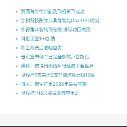
我国首架综合航测飞机首飞成功
宇树科技陈立谈具身智能ChatGPT时刻
佛得角众将躺倒在地 进球功臣痛哭
哥伦比亚1-0加纳
胡金秋赛后哽咽自责
普京宣布俄军已完全解放卢甘斯克
媒体：佛得角输给阿根廷赢了全世界
世界杯7支美洲2支非洲球队晋级16强
博主：俄军打出2026年最猛空袭
世界杯1/16决赛最差阵容出炉