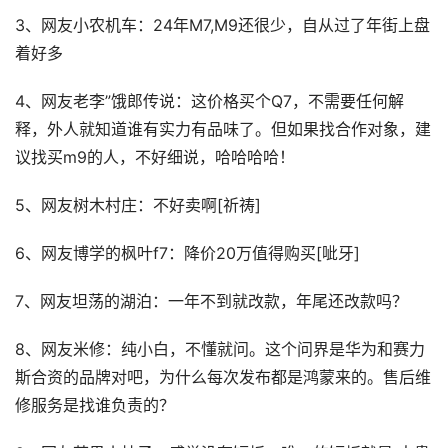
3、网友小农机车：24年M7,M9还很少，自从过了年街上盘
着好多
4、网友老李”饿郎传说：这价格买个Q7，不需要任何解
释，外人就知道谁有实力有品味了。但如果找合作对象，建
议找买m9的人，不好细说，哈哈哈哈！
5、网友树木村庄：不好卖啊[祈祷]
6、网友博学的枫叶f7：降价20万值得购买[呲牙]
7、网友坦荡的湖泊：一年不到就改款，年尾还改款吗？
8、网友米修：纯小白，不懂就问。这个问界是华为和赛力
斯合资的品牌对吧，为什么每次发布都是鸿蒙来的。售后维
修服务是找谁负责的？