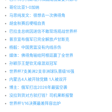
哥伦比亚1-0加纳
马思纯发文：很想去一次佛得角
胡金秋赛后哽咽自责
巴拉圭总统因迷信不敢现场观战世界杯
普京宣布俄军已完全解放卢甘斯克
杨毅：中国男篮没有内线杀伤
媒体：佛得角输给阿根廷赢了全世界
孙颖莎王楚钦无缘混双冠军
世界杯7支美洲2支非洲球队晋级16强
内蒙古4人被开除党籍 1人被双开
博主：俄军打出2026年最猛空袭
没拉到货对方就打钱？司机果断报警
世界杯1/16决赛最差阵容出炉