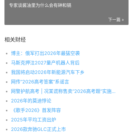
专家谈酱油里为什么会有砷和镉
下一篇 »
相关财经
博主：俄军打出2026年最猛空袭
马斯克押注2027量产机器人背后
我国将启动2026年新能源汽车下乡
网传“2026高考答案”系谣言
网警护航高考 | 况某谎称售卖“2026高考题”实施诈骗被查
2026年的莫迪悖论
《歌手2026》首发阵容
2025年平均工资出炉
2026款奔驰GLC正式上市