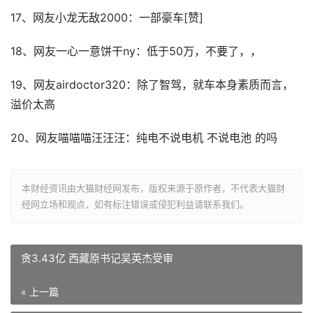
17、网友小龙无敌2000：一部豪车[赞]
18、网友一心一意饼干ny：低于50万，不要了，，
19、网友airdoctor320：除了智驾，就车本身素质而言，
溢价太高
20、网友喵喵喵汪汪汪：纯电不说电机 不说电池 的吗
本财经资讯由大猫财经网发布，版权来源于原作者，不代表大猫财
经网立场和观点，如有标注错误或侵犯利益请联系我们。
贪3.43亿 西藏原书记吴英杰受审
« 上一篇