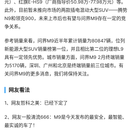
元）、红旗E-HS9（厂商指导价50.98万-77.98万元）等。
此外，目前暂未推向市场的两款插电混动大型SUV——腾势
N9和领克900，未来上市后也有望与问界M9存在一定的竞
争关系。
参考销量来看，问界M9近半年累计销量为80847辆，位列
新能源大型SUV销量榜第一位，并且相比第二位的理想L9
具有一定领先优势。城市销量方面，问界M9 2月终端销量
为5170辆，深圳、广州和北京是终端销量前三位城市。有
关问界M9的更多消息，我们将保持关注。
网友看法
1、网友哲科之美：已经下定了
2、网友一股清流666：M9是今天发布的最安全，最智能、
最实诚的车了！