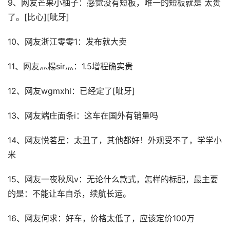
9、网友芒果小柚子：感觉没有短板，唯一的短板就是 太贵
了。[比心][呲牙]
10、网友浙江零零1：发布就大卖
11、网友灬楊sir灬：1.5增程确实贵
12、网友wgmxhl：已经定了[呲牙]
13、网友端庄面条i：这车在国外有销量吗
14、网友悦茗星：太丑了，其他都好！外观受不了，学学小
米
15、网友一夜秋风v：无论什么款式，怎样的标配，最主要
的是：不能让车自杀，续航长运。
16、网友何求：好车，价格太低了，应该定价100万