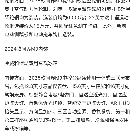
轮辋方面，2025款问界M9提供四款造型轮辋可选，标配21
英寸空气动力学轮辋；21英寸多辐星耀轮辋和21英寸多辐星
辉轮辋均为选装，选装价均为6000元；22英寸双十辐运动
轮辋选装价为1.5万元，并匹配红色刹车卡钳。此外，新增
电动侧踏板和电动拖车钩供选装。
2024款问界M9内饰
冷藏和保温双用车载冰箱
内饰方面，2025款问界M9中控台继续使用一体式三联屏布
局，包括12.3英寸液晶仪表盘、15.6英寸中控屏和16英寸副
驾娱乐屏。标配静音电吸/电弹门、自适应近光灯、自适应
矩阵大灯、自动远近光切换、智能交互矩阵大灯、AR-HUD
抬头显示、方向盘加热、三区自动空调、香氛系统、第一和
第二排座椅通风/加热/按摩、第三排加热、冷藏和保温双用
车载冰箱等。