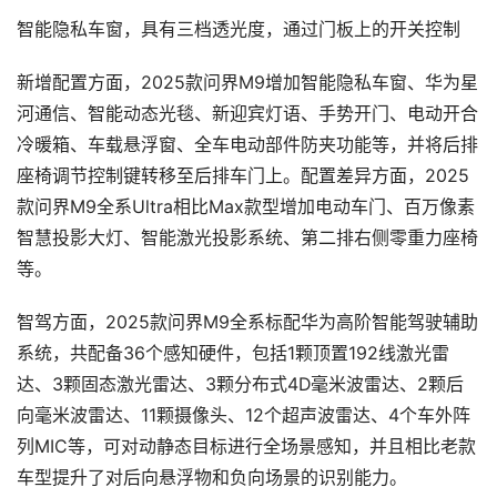
智能隐私车窗，具有三档透光度，通过门板上的开关控制
新增配置方面，2025款问界M9增加智能隐私车窗、华为星
河通信、智能动态光毯、新迎宾灯语、手势开门、电动开合
冷暖箱、车载悬浮窗、全车电动部件防夹功能等，并将后排
座椅调节控制键转移至后排车门上。配置差异方面，2025
款问界M9全系Ultra相比Max款型增加电动车门、百万像素
智慧投影大灯、智能激光投影系统、第二排右侧零重力座⁠椅
等。
智驾方面，2025款问界M9全系标配华为高阶智能驾驶辅助
系统，共配备36个感知硬件，包括1颗顶置192线激光雷
达、3颗固态激光雷达、3颗分布式4D毫米波雷达、2颗后
向毫米波雷达、11颗摄像头、12个超声波雷达、4个车外阵
列MIC等，可对动静态目标进行全场景感知，并且相比老款
车型提升了对后向悬浮物和负向场景的识别能力。