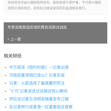
本财经资讯由大猫财经网发布，版权来源于原作者，不代表大猫财
经网立场和观点，如有标注错误或侵犯利益请联系我们。
专家谈南部战区组织黄岩岛联合战巡
« 上一篇
相关财经
中方驱逐《纽约时报》一记者出境
河南蒜薹滞销烂成山？记者实探
记者：火箭选择了最窝囊的死法
“3·15”记者讲述过往暗访惊心瞬间
伊拉克记者方浩明未婚妻宣布订婚
女记者转行成香港一区重案组总督察