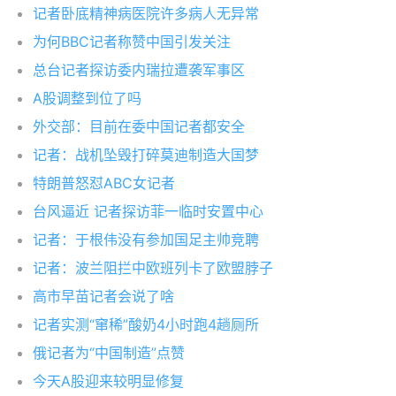
记者卧底精神病医院许多病人无异常
为何BBC记者称赞中国引发关注
总台记者探访委内瑞拉遭袭军事区
A股调整到位了吗
外交部：目前在委中国记者都安全
记者：战机坠毁打碎莫迪制造大国梦
特朗普怒怼ABC女记者
台风逼近 记者探访菲一临时安置中心
记者：于根伟没有参加国足主帅竞聘
记者：波兰阻拦中欧班列卡了欧盟脖子
高市早苗记者会说了啥
记者实测“窜稀”酸奶4小时跑4趟厕所
俄记者为“中国制造”点赞
今天A股迎来较明显修复