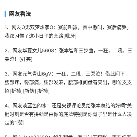
网友看法
1、网友O无双梦想家O：赛前叫嚣，赛中嗷叫，赛后痛哭。
我都习惯了这小日子的套路[呲牙]
2、网友华夏女儿5608：张本智和三步曲，一狂，二吼，三
哭泣！[奸笑]
3、网友元气青山6gV：一狂，二吼，三哭泣！借此问下，
腰部疼，臀部痛，腿部发麻，腰部椎间盘有突出，哪位支支
招[祈祷][祈祷][祈祷]
4、网友淡蓝色的水：还是央视评论员给张本总结的好啊“关
键时刻是否有拼劲是由你的底蕴特别是你骨子里是什么人决
定的”[赞]