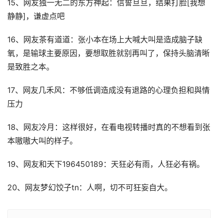
15、网友独一无二的东方神起：信誓旦旦，结果打脸[我想
静静]，谦虚点吧
16、网友茶有道道：张小本在场上大喊大叫是造成脑子缺
氧，是输球主要原因，要想取胜就别再叫了，保持头脑清晰
是致胜之本。
17、网友几禾风：不够低调造成没有退路的心理负担和與情
压力
18、网友冷月：这样很好，在看电视转播时真的不想看到张
本嗷嗷大叫的样子。
19、网友和天下196450189：天狂必有雨，人狂必有祸。
20、网友梦幻饺子tn：人啊，切不可狂妄自大。