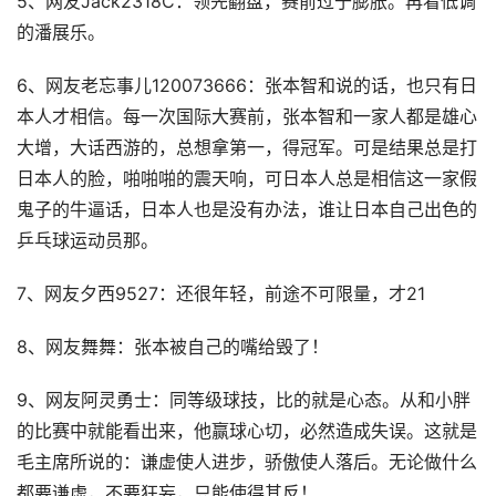
5、网友Jack2318C：领先翻盘，赛前过于膨胀。再看低调
的潘展乐。
6、网友老忘事儿120073666：张本智和说的话，也只有日
本人才相信。每一次国际大赛前，张本智和一家人都是雄心
大增，大话西游的，总想拿第一，得冠军。可是结果总是打
日本人的脸，啪啪啪的震天响，可日本人总是相信这一家假
鬼子的牛逼话，日本人也是没有办法，谁让日本自己出色的
乒乓球运动员那。
7、网友夕西9527：还很年轻，前途不可限量，才21
8、网友舞舞：张本被自己的嘴给毁了！
9、网友阿灵勇士：同等级球技，比的就是心态。从和小胖
的比赛中就能看出来，他赢球心切，必然造成失误。这就是
毛主席所说的：谦虚使人进步，骄傲使人落后。无论做什么
都要谦虚，不要狂妄，只能使得其反！