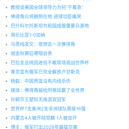
教授谈美国全球领导力为何“干着急”
佛得角众将躺倒在地 进球功臣痛哭
巴什科尔托斯坦共和国成俄重要兵源地
哥伦比亚1-0加纳
马思纯发文：很想去一次佛得角
胡金秋赛后哽咽自责
巴拉圭总统因迷信不敢现场观战世界杯
普京宣布俄军已完全解放卢甘斯克
杨毅：中国男篮没有内线杀伤
媒体：佛得角输给阿根廷赢了全世界
孙颖莎王楚钦无缘混双冠军
世界杯7支美洲2支非洲球队晋级16强
内蒙古4人被开除党籍 1人被双开
博主：俄军打出2026年最猛空袭