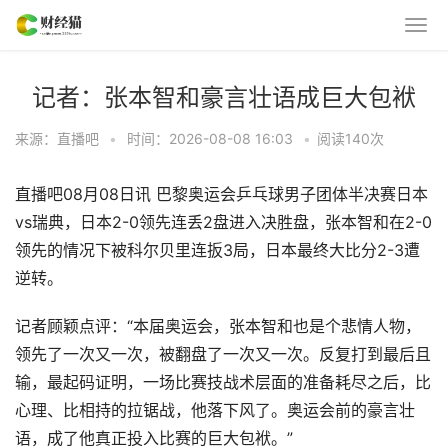
记者：张本智和豪言壮语成巨大包袱
来源：直播吧
•
时间：2026-08-08 16:03
•
阅读
140
次
直播吧08月08日讯 巴黎奥运会乒乓球男子团体半决赛日本
vs瑞典，日本2-0领先连丢2盘进入决胜盘，张本智和在2-0
领先的情况下被科尔贝里连扳3局，日本最终大比分2-3遭
逆转。
记者顾颖点评：“本届奥运会，张本智和也是个悲情人物，
领先了一次又一次，被翻盘了一次又一次。反复打到最后且
输，最起码证明，一场比赛技战术层面的准备耗尽之后，比
心理、比相持的拉锯战，他落下风了。奥运会前的豪言壮
语，成了他真正投入比赛的巨大包袱。” ​​​