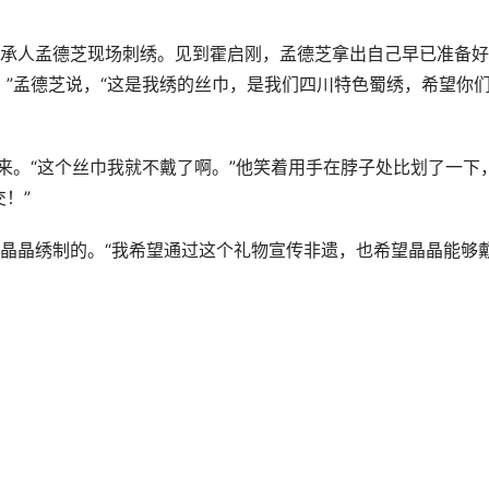
承人孟德芝现场刺绣。见到霍启刚，孟德芝拿出自己早已准备好
！”孟德芝说，“这是我绣的丝巾，是我们四川特色蜀绣，希望你
来。“这个丝巾我就不戴了啊。”他笑着用手在脖子处比划了一下
！”
晶晶绣制的。“我希望通过这个礼物宣传非遗，也希望晶晶能够