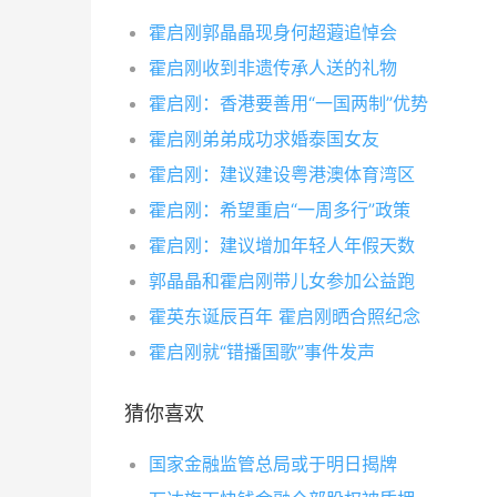
霍启刚郭晶晶现身何超蕸追悼会
霍启刚收到非遗传承人送的礼物
霍启刚：香港要善用“一国两制”优势
霍启刚弟弟成功求婚泰国女友
霍启刚：建议建设粤港澳体育湾区
霍启刚：希望重启“一周多行”政策
霍启刚：建议增加年轻人年假天数
郭晶晶和霍启刚带儿女参加公益跑
霍英东诞辰百年 霍启刚晒合照纪念
霍启刚就“错播国歌”事件发声
猜你喜欢
国家金融监管总局或于明日揭牌