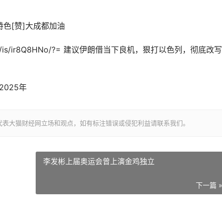
遗特色[赞]大成都加油
.com/is/ir8Q8HNo/?= 建议伊朗借当下良机，狠打以色列，彻底改
025年
代表大猫财经网立场和观点，如有标注错误或侵犯利益请联系我们。
李发彬上届奥运会曾上演金鸡独立
下一篇 