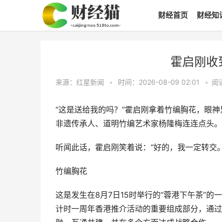
财经首页
财经知
霍启刚收
来源：红星新闻
•
时间：2026-08-09 02:01
•
阅
“这是送给我的吗？”霍启刚拿着竹编胸花，眼神
非遗传承人、道明竹编艺术家杨隆梅连连点头。
听闻此话，霍启刚笑着说：“好的，我一定转交。
竹编胸花
这是发生在8月7日15时举行的“蓉港下午茶”的
计时一周年香港推介活动的重要组成部分，通过