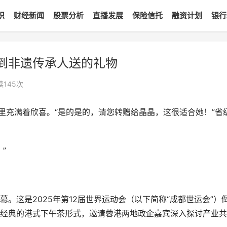
识
财经新闻
股票分析
直播发展
保险信托
融资计划
银行
到非遗传承人送的礼物
读
145
次
里充满着欣喜。“是的是的，请您转赠给晶晶，这很适合她！”省
”
一幕。这是2025年第12届世界运动会（以下简称“成都世运会”）
经典的港式下午茶形式，邀请蓉港两地政企嘉宾深入探讨产业共