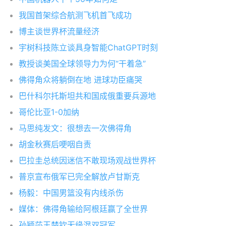
我国首架综合航测飞机首飞成功
博主谈世界杯流量经济
宇树科技陈立谈具身智能ChatGPT时刻
教授谈美国全球领导力为何“干着急”
佛得角众将躺倒在地 进球功臣痛哭
巴什科尔托斯坦共和国成俄重要兵源地
哥伦比亚1-0加纳
马思纯发文：很想去一次佛得角
胡金秋赛后哽咽自责
巴拉圭总统因迷信不敢现场观战世界杯
普京宣布俄军已完全解放卢甘斯克
杨毅：中国男篮没有内线杀伤
媒体：佛得角输给阿根廷赢了全世界
孙颖莎王楚钦无缘混双冠军