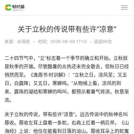
关于立秋的传说带有些许“凉意”
来源：水母网
•
时间：2026-08-09 17:13
•
阅读
99
次
二十四节气中，“立”标志着一个季节的确立和开始。立秋就
是秋季的开端。尽管酷暑的炎热还未完全散去，但秋日已经
悄然而至。《逸周书·时训解》：“立秋之日，凉风至；又五
日，白露降；又五日，寒蝉鸣。”从物候上看，凉风的到
来、露珠的凝结和寒蝉的鸣叫，都预示着暑气将消，秋意渐
浓。
关于立秋的传说，带有些许“凉意”。远古传说中的秋神名叫
蓐收。蓐收左耳上盘着一条蛇，右肩上扛着一柄巨斧。《山
海经》上说：他住在能看到日落的泑山。蓐收耳朵上的蛇寓