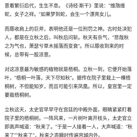
意着繁衍后代，生生不息。《诗经·斯干》里说：“维虺维
蛇，女子之祥。”如果梦到蛇，会生一个漂亮女儿。
而蓐收肩上的巨斧，表明他还是一位刑罚之神。古时处决犯
人，都是在立秋之后，叫秋后问斩。秋天有杀气，“悲哉秋
之为气也，萧瑟兮草木摇落而变衰”。所以蓐收到来的时
候，总带有一股凉意。
对这凉意最为敏感的植物就是梧桐。立秋一到，它便开始落
叶，“梧桐一叶落，天下尽知秋”。据传在院子里栽上一棵梧
桐树，不但能知岁，而且可能引来凤凰。所以，皇宫里一定
要栽梧桐树。
立秋这天，太史官早早守在宫廷的中殿外面，眼睛紧紧盯着
院子里的梧桐树。一阵风来，一片树叶离开枝头，太史官立
即高声喊道：“秋来了。”于是一人接着一人，大声喊道：“秋
来了”“秋来了”，秋来之声瞬时传遍宫城内外。