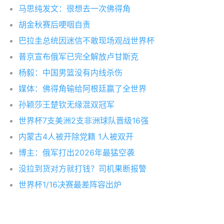
马思纯发文：很想去一次佛得角
胡金秋赛后哽咽自责
巴拉圭总统因迷信不敢现场观战世界杯
普京宣布俄军已完全解放卢甘斯克
杨毅：中国男篮没有内线杀伤
媒体：佛得角输给阿根廷赢了全世界
孙颖莎王楚钦无缘混双冠军
世界杯7支美洲2支非洲球队晋级16强
内蒙古4人被开除党籍 1人被双开
博主：俄军打出2026年最猛空袭
没拉到货对方就打钱？司机果断报警
世界杯1/16决赛最差阵容出炉