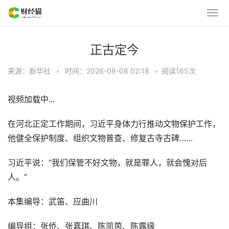
正古定今
来源：新华社
•
时间：2026-08-08 02:18
•
阅读
165
次
视频加载中...
在河北正定工作期间，习近平身体力行推动文物保护工作，
他健全保护制度、组织文物普查、修复古寺古碑……
习近平说：“我们保管不好文物，就是罪人，就会愧对后
人。”
本集编导：武笛、应曲川
编导组：张侨、张嘉琪、陈凯茵、陈露缘