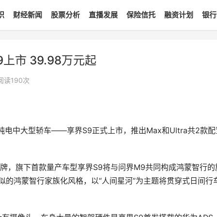
识
财经新闻
股票分析
直播发展
保险信托
融资计划
银行
9上市 39.98万元起
阅读
190
次
纯电中大型轿车——享界S9正式上市，推出Max和Ultra共2款配
牌，旗下首款量产车型享界S9将与问界M9共同构成鸿蒙智行的
似的鸿蒙智行家族化风格，以“人间星河”为主题将贯穿式日间行