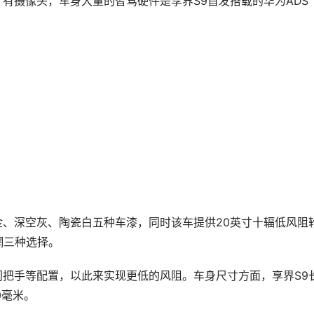
有摄像头，车身大量的智驾硬件是享界S9首发搭载的华为ADS
金、深空灰、陶瓷白五种车漆，同时该车提供20英寸十辐低风阻
辋三种选择。
门把手等配置，以此来实现更低的风阻。车身尺寸方面，享界S9
50毫米。