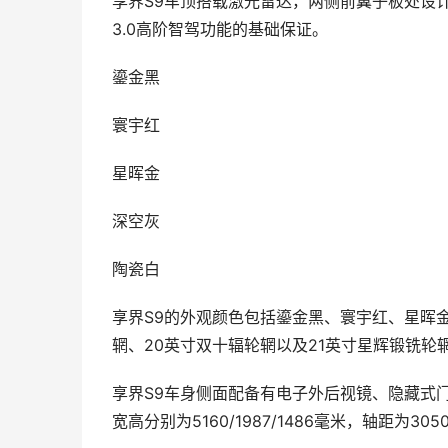
享界S9车顶搭载激光雷达，两侧前翼子板处设计
3.0高阶智驾功能的基础保证。
鎏金黑
寰宇红
星晖金
深空灰
陶瓷白
享界S9的外观颜色包括鎏金黑、寰宇红、星晖
辋、20英寸双十辐轮辋以及21英寸星辉锻铣轮
享界S9车身侧面配备有电子外后视镜、隐藏式
宽高分别为5160/1987/1486毫米，轴距为30