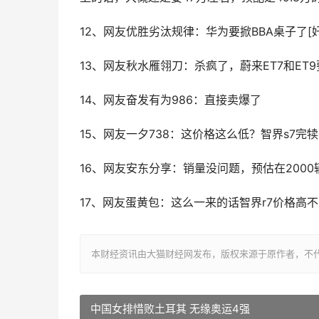
12、网友优胜劣汰规律：华为要掀BBA桌子了[奸
13、网友秋水雁翎刀：杀疯了，蔚来ET7和ET
14、网友奋发有为986：直接卖爆了
15、网友一夕738：这价格这么低？智界s7完犊
16、网友安东分享：销量没问题，预估在2000辆
17、网友蛋黄包：这么一来的话智界r7价格高
本财经资讯由大猫财经网发布，版权来源于原作者，不
中国女排惜败土耳其 无缘奥运4强