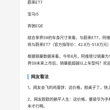
蔚来ET7
宝马i5
奔驰EQE
结合享界S9的车身尺寸来看，与蔚来ET7、阿
将与蔚来ET7（官方指导价：42.8万-51.6
根据销量数据来看，今年6月，阿维塔12销量为19
界S9未来上市后，销量能超越以上车型吗？欢
网友看法
1、网友会飞的鸡蛋饼：这价格，掀桌子了，快
2、网友欧欧的躺平人生：这价格，要是华为手
本才行啊。