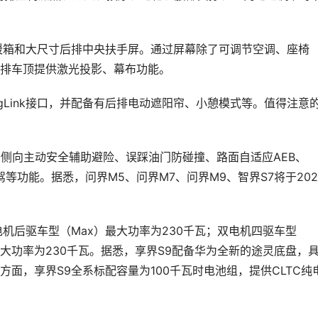
暖箱和大尺寸后排中央扶手屏。通过屏幕除了可调节空调、座椅
排车顶提供激光投影、幕布功能。
gLink接口，并配备有后排电动遮阳帘、小憩模式等。值得注意
具备侧向主动安全辅助避险、误踩油门防碰撞、路面自适应AEB、
等功能。据悉，问界M5、问界M7、问界M9、智界S7将于202
机后驱车型（Max）最大功率为230千瓦；双电机四驱车型
机最大功率为230千瓦。据悉，享界S9配备华为全新的途灵底盘，
面，享界S9全系标配容量为100千瓦时电池组，提供CLTC纯
。