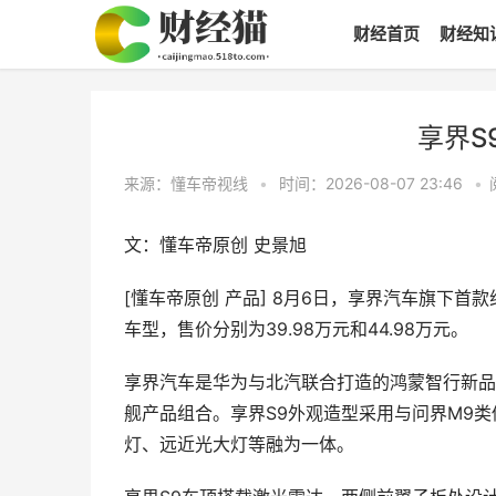
财经首页
财经知
享界S
来源：懂车帝视线
•
时间：2026-08-07 23:46
•
文：懂车帝原创 史景旭
[懂车帝原创 产品] 8月6日，享界汽车旗下首款
车型，售价分别为39.98万元和44.98万元。
享界汽车是华为与北汽联合打造的鸿蒙智行新品
舰产品组合。享界S9外观造型采用与问界M9类
灯、远近光大灯等融为一体。