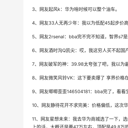
3、网友起风k：华为啥时候可以整个油车。
4、网友33人无再少年：我以为低配45起步价高
5、网友2rsenal：bba完不完不知道，智界s
6、网友酒时沟Q凯尖：哎，我这穷人买不起国产
7、网友破军的神：39.98太夸张了吧，我以为
8、网友微笑风铃VK：这下要卖爆了 享界价格
9、网友唧唧歪歪146504181：bba完了，
10、网友静待花开不求完美：价格偏低，这次华
11、网友星想未来：我去华为商城选了一下，
上的话，大概还是要47万左右，顶配是49.8万