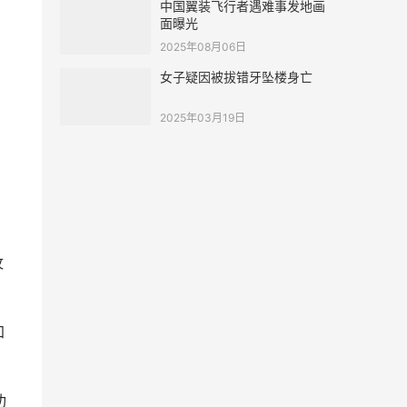
中国翼装飞行者遇难事发地画
面曝光
2025年08月06日
女子疑因被拔错牙坠楼身亡
2025年03月19日
纹
加
功