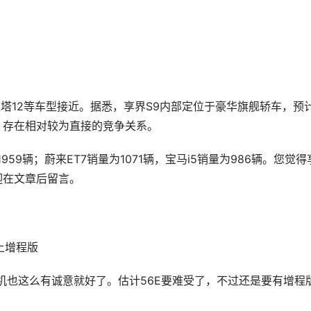
维塔12等车型接近。据悉，享界S9内部定位于豪华旗舰轿车，预
万元）存在相对较为直接的竞争关系。
59辆；蔚来ET7销量为1071辆，宝马i5销量为986辆。您觉得
迎在文章后留言。
上增程版
机也这么有诚意就好了。估计56E要难受了，不过还是要有增程