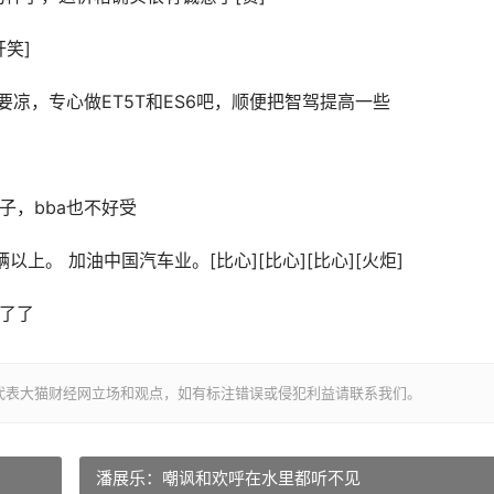
笑]
9要凉，专心做ET5T和ES6吧，顺便把智驾提高一些
子，bba也不好受
以上。 加油中国汽车业。[比心][比心][比心][火炬]
不了了
代表大猫财经网立场和观点，如有标注错误或侵犯利益请联系我们。
潘展乐：嘲讽和欢呼在水里都听不见