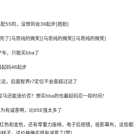
配55的，没想到会39起步[捂脸]
7是完了[马思纯的微笑][马思纯的微笑][马思纯的微笑]
车，只能买bba了
最起码46起步
在这，后面智界r7定位不会查超过这了
看看宝马还能涨价否？想买bba的也最起码忍一段时间！
为有诚意啊，比65E强太多了
选红色和金色，还有零重力座椅，电子后视镜，投影幕布，这些都
的样子，这价格确实很有诚意了[赞]