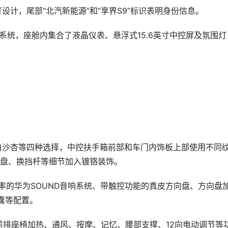
设计，尾部“北汽新能源”和“享界S9”标识表明身份信息。
座舱系统，座舱内集合了液晶仪表、悬浮式15.6英寸中控屏及氛围灯
白沙杏等四种选择，中控扶手箱前部和车门内饰板上部使用不同
盘、换挡杆等细节加入镀铬装饰。
功率的华为SOUND音响系统、带触控功能的真皮方向盘、方向盘
囊等配置。
供前排座椅加热、通风、按摩、记忆、腰部支撑、12向电动调节等