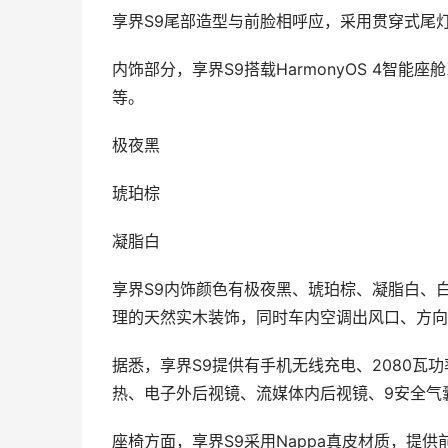
享界S9尾部造型与前脸相呼应，采用贯穿式尾灯
内饰部分，享界S9搭载HarmonyOS 4智能
等。
极夜黑
琥珀棕
凝脂白
享界S9内饰颜色有极夜黑、琥珀棕、凝脂白、
理的天然实木装饰，同时车内空调出风口、方向
据悉，享界S9提供有手机无线充电、2080瓦
热、电子外后视镜、流媒体内后视镜、9安全气
座椅方面，享界S9采用Nappa真皮材质，提