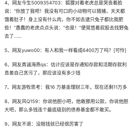
4、网友今生5009354703：狐狸对着老虎总是哭丧着脸
说：“你放了我吧！我没有可口的小动物可以猎捕，天天都
饿着肚子！身上没有什么肉，你不如去逮只兔子都比我肥
些！”愚蠢的老虎点点头说：“也是！”便晃悠着屁股去找野兔
去了……
5、网友yuwo00：有人和我一样看成6400万了吗？[可怜]
6、网友真诚海燕qs：估计应该是存通知存款和活期存款利
息差自己贪污了，那应该没有多少钱
7、网友游牧思考：我16 万基金理财三年，现在还剩11万多
8、网友风Q159：你说他胆小吧，他敢挪用公款，你说他胆
大吧，那么多钱连个最底级别的债券基金都不敢买。
9、网友不退：没赔钱就已经很厉害了