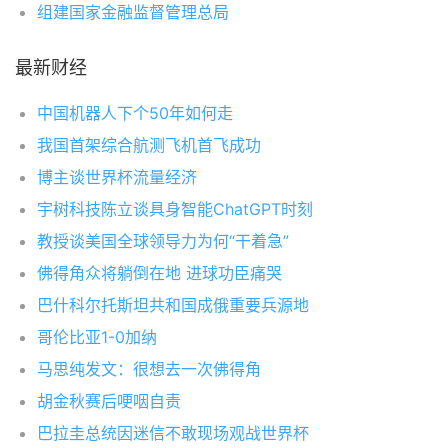
组建国家金融监督管理总局
最新财经
中国机器人下个50年如何走
我国首架综合航测飞机首飞成功
博主谈世界杯流量经济
宇树科技陈立谈具身智能ChatGPT时刻
教授谈美国全球领导力为何“干着急”
佛得角众将躺倒在地 进球功臣痛哭
巴什科尔托斯坦共和国成俄重要兵源地
哥伦比亚1-0加纳
马思纯发文：很想去一次佛得角
胡金秋赛后哽咽自责
巴拉圭总统因迷信不敢现场观战世界杯