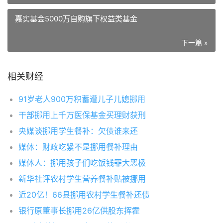
嘉实基金5000万自购旗下权益类基金
下一篇 »
相关财经
91岁老人900万积蓄遭儿子儿媳挪用
干部挪用上千万医保基金买理财获刑
央媒谈挪用学生餐补：欠债谁来还
媒体：财政吃紧不是挪用餐补理由
媒体人：挪用孩子们吃饭钱罪大恶极
新华社评农村学生营养餐补贴被挪用
近20亿！66县挪用农村学生餐补还债
银行原董事长挪用26亿供股东挥霍