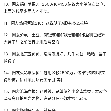
10、网友端庄苹果J：2500/16=156.建议大小单位立公户，
上面的钱至少两人才能动。
11、网友悠闲河流218：这说明了A股有多么拉胯
12、网友沪飘一土豆：[我想静静][我想静静]能盈利已经算
大神了！之前还有挪用后亏空的…
13、网友北京五哥哥：没亏就挺好，几千块钱，哈哈…差不
多得了
14、网友火影畑鹿惊：挪用公款2500万，这罪行想想都觉
得恐怖，估计牢底都要坐穿[泪奔]
15、网友沧海煮恨：这种钱，是单位的小金库款类，本就色
泽灰乌且怕见光之物，许是分赃不匀才招至暴光。
16、网友懒帅哥：不亏就是赚