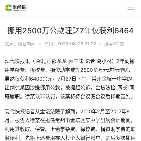
挪用2500万公款理财7年仅获利6464
来源：极目新闻
•
时间：2026-08-08 21:32
•
阅读
212
次
现代快报讯（通讯员 郭龙龙 顾三味 记者 葛小林）7年间挪
用学杂费、择校费、捐资助学费等2500多万元进行理财，
居然仅获利6400余元。7月27日下午，常州金坛一中学的
出纳徐某因涉嫌挪用公款，被提起公诉，金坛法检“两长”同
庭履职。徐某认罪认罚，该案将待合议庭合议后择期宣判。
现代快报记者从金坛法院了解到，2010年2月至2017年9
月，被告人徐某在担任常州市金坛区某中学出纳会计期间，
利用其收取、保管、上缴学杂费、择校费、捐资助学费的职
务便利，先将上述费用存入其个人银行账户，之后多次挪用