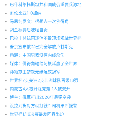
巴什科尔托斯坦共和国成俄重要兵源地
哥伦比亚1-0加纳
马思纯发文：很想去一次佛得角
胡金秋赛后哽咽自责
巴拉圭总统因迷信不敢现场观战世界杯
普京宣布俄军已完全解放卢甘斯克
杨毅：中国男篮没有内线杀伤
媒体：佛得角输给阿根廷赢了全世界
孙颖莎王楚钦无缘混双冠军
世界杯7支美洲2支非洲球队晋级16强
内蒙古4人被开除党籍 1人被双开
博主：俄军打出2026年最猛空袭
没拉到货对方就打钱？司机果断报警
世界杯1/16决赛最差阵容出炉