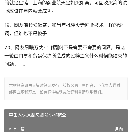
的就是星链，上海的商业航天是如火如荼。可回收火箭的试
验应该在年内就会成功。
19、网友船长爱喝茶：和当年批评火箭回收技术一样的论
调，但谁也不是傻子
20、网友晨曦万丈z：[捂脸]不是需要不需要的问题，是这
一轮由口罩和贸易保护所造成的民粹主义什么时候能结束的
问题。。。
本财经资讯由大猫财经网发布，版权来源于原作者，不代表大猫财
经网立场和观点，如有标注错误或侵犯利益请联系我们。
中国人保原副总裁俞小平被查
« 上一篇
1月前