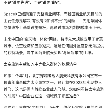
不是“谁更先进”，而是“谁更适配”。
SpaceX已经跑通了完整商业闭环，而我国商业航天目前的
主要任务是解决“有没有”和“贵不贵”的问题——先用举国体
制快速补上基础设施短板，再通过市场机制把成本压下来。
未来中国的“空天地一体化”网络，将率先大规模应用于智慧
城市、低空经济和应急减灾，这是任何国外星座都无法提供
的独特场景，是中国商业航天实现“弯道超车”的土壤。
太空旅游有望加入中等收入群体的梦想清单
知事：今年1月，北京穿越者载人航天科技有限公司宣布一
位青年演员成为太空游客之一，预计将在2028年实现载人
首飞，这也是国内首艘商业载人飞船。您如何看待太空旅游
的前景？中国企业在这一领域做了哪些准备？
沈映春：早在2021年7月，9天内两位亿万富翁（布兰森和