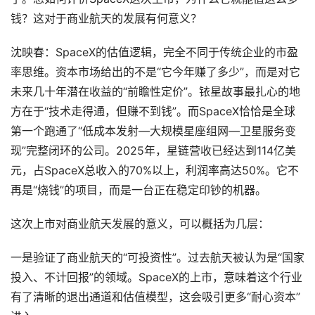
钱？这对于商业航天的发展有何意义？
沈映春：SpaceX的估值逻辑，完全不同于传统企业的市盈
率思维。资本市场给出的不是“它今年赚了多少”，而是对它
未来几十年潜在收益的“前瞻性定价”。铱星故事最扎心的地
方在于“技术走得通，但赚不到钱”。而SpaceX恰恰是全球
第一个跑通了“低成本发射—大规模星座组网—卫星服务变
现”完整闭环的公司。2025年，星链营收已经达到114亿美
元，占SpaceX总收入的70%以上，利润率高达50%。它不
再是“烧钱”的项目，而是一台正在稳定印钞的机器。
这次上市对商业航天发展的意义，可以概括为几层：
一是验证了商业航天的“可投资性”。过去航天被认为是“国家
投入、不计回报”的领域。SpaceX的上市，意味着这个行业
有了清晰的退出通道和估值模型，这会吸引更多“耐心资本”