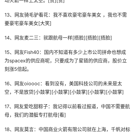
动火箭一样上太空。[赞][赞]
13、网友骑毛驴看花：我不喜欢豪宅豪车美女 ，我也不需
要豪宅豪车美女[大笑]
14、网友麦二三：就跟航母一样[捂脸][捂脸][捂脸]
15、网友Fish40：国内不知道有多少上市公司拼命也想成
为spacex的供应商呢，只要成为了星链的供应商，股价立
刻涨5倍起。
16、网友oioooc：看到没有，美国科技公司的未来是太
空，不是放贷[小鼓掌][小鼓掌][小鼓掌][小鼓掌][小鼓掌]
17、网友爱吃甜粽子：我记得以前看过报道，中国不需要航
母，我们的潜艇专打航母[看]
18、网友莫言：中国商业火箭有限公司就在上海，千帆对标