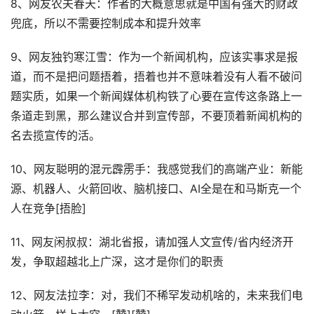
8、网友农夫春天：作者的大概意思就是中国有强大的财政
兜底，所以不需要控制成本和提升效率
9、网友独钓寒江雪：作为一个新闻机构，应该实事求是报
道，而不是把问题捂着，捂着也并不意味着没有人看不破问
题实质，如果一个新闻媒体机构铁了心要在宣传这条路上一
条道走到黑，那么建议合并到宣传部，不要顶着新闻机构的
名去揽宣传的活。
10、网友聪明的混元霹雳手：我感觉我们的高端产业：新能
源、机器人、火箭回收、脑机接口、AI全是在和马斯克一个
人在竞争[捂脸]
11、网友闲叔叔：湖北省报，请加强人文宣传/省内经济开
发，争取超越北上广深，这才是你们的职责
12、网友法拉李：对，我们不稀罕发动机啥的，未来我们电