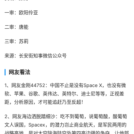
一审：欧阳伶亚
二审：唐能
三审：苏莉
来源：长安街知事微信公众号
网友看法
1、网友金刚44752：中国不止是没有Space X，也没有微
软、苹果、谷歌、英伟达、英特尔、迪士尼等等，正视差
距，分析原因，才可能追赶乃至反超！
2、网友海边洒脱踏细沙：吃不到葡萄，说葡萄酸，酸葡萄
文人误国，Spacex，的潜力岂止商业航天，是军民两用的
战略高地，是对太空除海陆空外第四高边疆的争夺，让他部