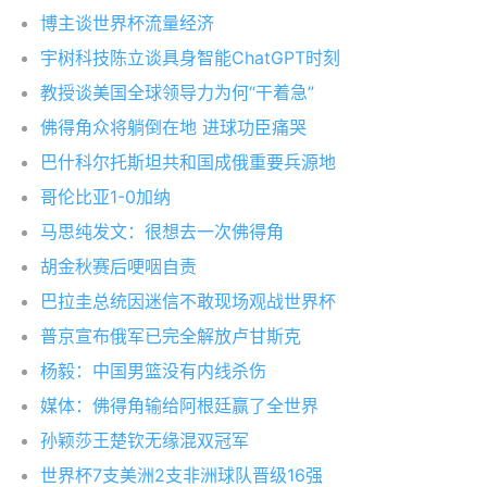
博主谈世界杯流量经济
宇树科技陈立谈具身智能ChatGPT时刻
教授谈美国全球领导力为何“干着急”
佛得角众将躺倒在地 进球功臣痛哭
巴什科尔托斯坦共和国成俄重要兵源地
哥伦比亚1-0加纳
马思纯发文：很想去一次佛得角
胡金秋赛后哽咽自责
巴拉圭总统因迷信不敢现场观战世界杯
普京宣布俄军已完全解放卢甘斯克
杨毅：中国男篮没有内线杀伤
媒体：佛得角输给阿根廷赢了全世界
孙颖莎王楚钦无缘混双冠军
世界杯7支美洲2支非洲球队晋级16强