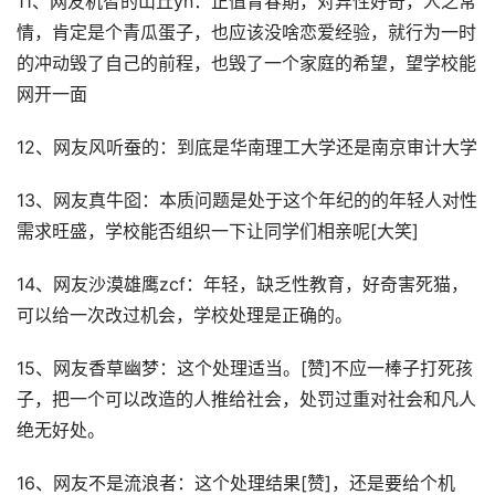
11、网友机智的山丘yn：正值青春期，对异性好奇，人之常
情，肯定是个青瓜蛋子，也应该没啥恋爱经验，就行为一时
的冲动毁了自己的前程，也毁了一个家庭的希望，望学校能
网开一面
12、网友风听蚕的：到底是华南理工大学还是南京审计大学
13、网友真牛囵：本质问题是处于这个年纪的的年轻人对性
需求旺盛，学校能否组织一下让同学们相亲呢[大笑]
14、网友沙漠雄鹰zcf：年轻，缺乏性教育，好奇害死猫，
可以给一次改过机会，学校处理是正确的。
15、网友香草幽梦：这个处理适当。[赞]不应一棒子打死孩
子，把一个可以改造的人推给社会，处罚过重对社会和凡人
绝无好处。
16、网友不是流浪者：这个处理结果[赞]，还是要给个机