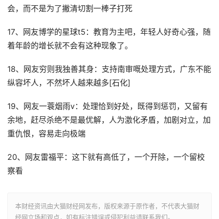
会，而不是为了撇清切割一棒子打死
17、网友博学的星球t5：教育为主吧，年轻人好奇心强，随
着年龄的增长就不会有这种现象了。
18、网友穷则我独善其身：支持南审嘅处理方式，广东不能
纵容坏人，不然坏人越来越多[石化]
19、网友一蓑烟雨v：处理恰到好处，既得到惩罚，又留有
余地，赶尽杀绝不是最优解，人为激化矛盾，加剧对立，加
重仇恨，容易走向极端
20、网友雷福平：这下就有高低了，一个开除，一个留校
察看
本财经资讯由大猫财经网发布，版权来源于原作者，不代表大猫财
经网立场和观点，如有标注错误或侵犯利益请联系我们。