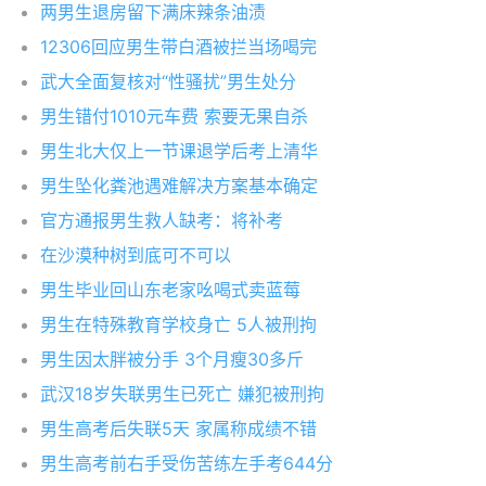
两男生退房留下满床辣条油渍
12306回应男生带白酒被拦当场喝完
武大全面复核对“性骚扰”男生处分
男生错付1010元车费 索要无果自杀
男生北大仅上一节课退学后考上清华
男生坠化粪池遇难解决方案基本确定
官方通报男生救人缺考：将补考
在沙漠种树到底可不可以
男生毕业回山东老家吆喝式卖蓝莓
男生在特殊教育学校身亡 5人被刑拘
男生因太胖被分手 3个月瘦30多斤
武汉18岁失联男生已死亡 嫌犯被刑拘
男生高考后失联5天 家属称成绩不错
男生高考前右手受伤苦练左手考644分