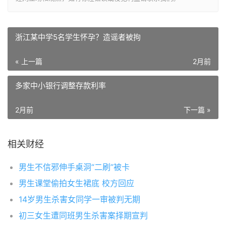
浙江某中学5名学生怀孕？造谣者被拘
« 上一篇
2月前
多家中小银行调整存款利率
2月前
下一篇 »
相关财经
男生不信邪伸手桌洞“二刷”被卡
男生课堂偷拍女生裙底 校方回应
14岁男生杀害女同学一审被判无期
初三女生遭同班男生杀害案择期宣判