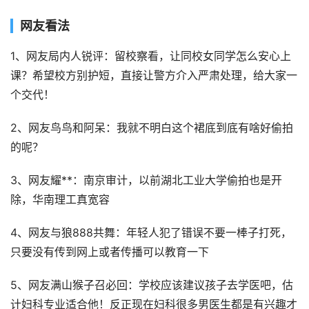
网友看法
1、网友局内人锐评：留校察看，让同校女同学怎么安心上
课？希望校方别护短，直接让警方介入严肃处理，给大家一
个交代！
2、网友鸟鸟和阿呆：我就不明白这个裙底到底有啥好偷拍
的呢？
3、网友耀**：南京审计，以前湖北工业大学偷拍也是开
除，华南理工真宽容
4、网友与狼888共舞：年轻人犯了错误不要一棒子打死，
只要没有传到网上或者传播可以教育一下
5、网友满山猴子召必回：学校应该建议孩子去学医吧，估
计妇科专业适合他！反正现在妇科很多男医生都是有兴趣才