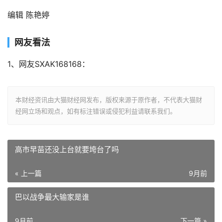
编辑 陈艳婷
网友看法
1、网友SXAK168168：
本财经资讯由大猫财经网发布，版权来源于原作者，不代表大猫财
经网立场和观点，如有标注错误或侵犯利益请联系我们。
高市早苗还没上台就要垮台了吗
« 上一篇
9月前
巴以战争最大输家是谁
9月前
下一篇 »