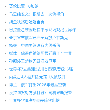
哥伦比亚1-0加纳
马思纯发文：很想去一次佛得角
胡金秋赛后哽咽自责
巴拉圭总统因迷信不敢现场观战世界杯
普京宣布俄军已完全解放卢甘斯克
杨毅：中国男篮没有内线杀伤
媒体：佛得角输给阿根廷赢了全世界
孙颖莎王楚钦无缘混双冠军
世界杯7支美洲2支非洲球队晋级16强
内蒙古4人被开除党籍 1人被双开
博主：俄军打出2026年最猛空袭
没拉到货对方就打钱？司机果断报警
世界杯1/16决赛最差阵容出炉