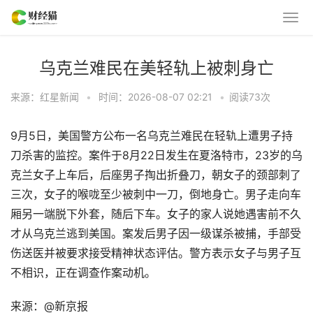
乌克兰难民在美轻轨上被刺身亡
来源：红星新闻
•
时间：2026-08-07 02:21
•
阅读
73
次
9月5日，美国警方公布一名乌克兰难民在轻轨上遭男子持
刀杀害的监控。案件于8月22日发生在夏洛特市，23岁的乌
克兰女子上车后，后座男子掏出折叠刀，朝女子的颈部刺了
三次，女子的喉咙至少被刺中一刀，倒地身亡。男子走向车
厢另一端脱下外套，随后下车。女子的家人说她遇害前不久
才从乌克兰逃到美国。案发后男子因一级谋杀被捕，手部受
伤送医并被要求接受精神状态评估。警方表示女子与男子互
不相识，正在调查作案动机。
来源：@新京报