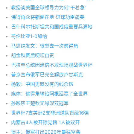
教授谈美国全球领导力为何“干着急”
佛得角众将躺倒在地 进球功臣痛哭
巴什科尔托斯坦共和国成俄重要兵源地
哥伦比亚1-0加纳
马思纯发文：很想去一次佛得角
胡金秋赛后哽咽自责
巴拉圭总统因迷信不敢现场观战世界杯
普京宣布俄军已完全解放卢甘斯克
杨毅：中国男篮没有内线杀伤
媒体：佛得角输给阿根廷赢了全世界
孙颖莎王楚钦无缘混双冠军
世界杯7支美洲2支非洲球队晋级16强
内蒙古4人被开除党籍 1人被双开
博主：俄军打出2026年最猛空袭