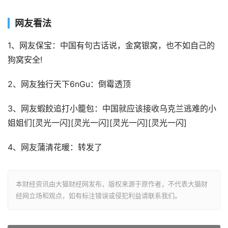
网友看法
1、网友保宝：中国有句古话说，金窝银窝，也不如自己的
狗窝安全!
2、网友独行天下6nGu：倒霉透顶
3、网友蝦餃追打小籠包：中国就应该接收乌克兰逃难的小
姐姐们[灵光一闪][灵光一闪][灵光一闪][灵光一闪]
4、网友蒲清花暖：转发了
本财经资讯由大猫财经网发布，版权来源于原作者，不代表大猫财
经网立场和观点，如有标注错误或侵犯利益请联系我们。