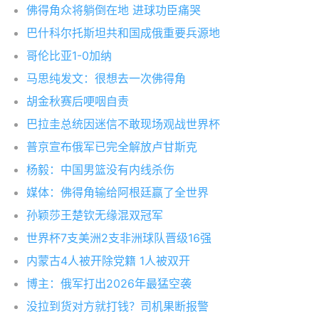
佛得角众将躺倒在地 进球功臣痛哭
巴什科尔托斯坦共和国成俄重要兵源地
哥伦比亚1-0加纳
马思纯发文：很想去一次佛得角
胡金秋赛后哽咽自责
巴拉圭总统因迷信不敢现场观战世界杯
普京宣布俄军已完全解放卢甘斯克
杨毅：中国男篮没有内线杀伤
媒体：佛得角输给阿根廷赢了全世界
孙颖莎王楚钦无缘混双冠军
世界杯7支美洲2支非洲球队晋级16强
内蒙古4人被开除党籍 1人被双开
博主：俄军打出2026年最猛空袭
没拉到货对方就打钱？司机果断报警