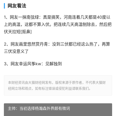
网友看法
1、网友一抹南弦绿：真是搞笑，河南连着几天都是40度以
上的高温，这都不算入伏。把连续几天高温刨除去，然后把
伏天拉短[抠鼻]
2、网友画里悠然赏丹青：没到三伏都已经这么热了，再算
三伏没意义了
3、网友幸运风筝kw：见解独到
本财经资讯由大猫财经网发布，版权来源于原作者，不代表大猫财
经网立场和观点，如有标注错误或侵犯利益请联系我们。
主帅：当初选择杨瀚森外界颇有微词