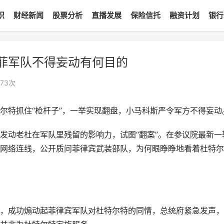
识
财经新闻
股票分析
直播发展
保险信托
融资计划
银行
菲军队不得妄动有何目的
173
次
尔特抓住“枪杆子”，一举实现翻盘，小马科斯严令军方不得妄动
发动老杜在军队里残留的影响力，试图“翻案”。在参议院最新一
网络连线，公开质问菲律宾武装部队，为何眼睁睁地看着杜特尔
，成功煽动起菲律宾军队对杜特尔特的同情，总统府紧急发声，