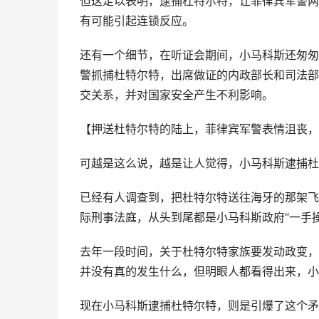
但这足以表明，逮捕杜特尔特，让菲律宾军警两
有可能引起连锁反应。
还有一个细节，在听证会期间，小马科斯还匆匆
警抓捕杜特尔特，出席做证的内政部长和司法部
交关系，并对国家安全产生不利影响。
【押送杜特尔特的陆上，菲律宾军警表情沮丧，
可越是这么说，越是让人觉得，小马科斯逮捕杜
已经有人调查到，把杜特尔特送往海牙的那架飞
际刑事法庭，从头到尾都是小马科斯政府“一手操
去年一段时间，关于杜特尔特家族要发动政变，
并没有真的发生什么，但明眼人都看得出来，小
现在小马科斯逮捕杜特尔特，则是引爆了这个矛