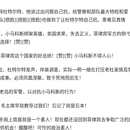
持杜特尔特，他说过出问题自己抗，给警察和部队最大特权和爱
[捂脸][捂脸][捂脸]也做到了让杜特尔特自己抗，患难见真情
利民，小马科斯绑架英雄，卖国求荣，失去正义，菲律宾军方的倒
择！[赞][赞]
菲律宾这个国家的好总统！[赞][赞] 小马科斯不得人心！
拉、杜特尔特发声，佯装调查，实际一明一暗在打压老杜家族及
成事。必须凤凰涅槃，致于死地而后生！
棉老岛的军警，以对抗小马科斯的行为！
！：毛主席早就教导过我们！忘记了就是忘本！
政治手捥上简直就是一个素人！现在都还没回到菲律宾去争取广泛的
供机会！醒醒吧！可怜的政治素人！