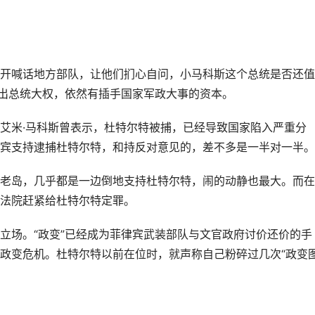
开喊话地方部队，让他们扪心自问，小马科斯这个总统是否还值
交出总统大权，依然有插手国家军政大事的资本。
艾米·马科斯曾表示，杜特尔特被捕，已经导致国家陷入严重分
宾支持逮捕杜特尔特，和持反对意见的，差不多是一半对一半。
老岛，几乎都是一边倒地支持杜特尔特，闹的动静也最大。而在
法院赶紧给杜特尔特定罪。
立场。“政变”已经成为菲律宾武装部队与文官政府讨价还价的手
政变危机。杜特尔特以前在位时，就声称自己粉碎过几次“政变