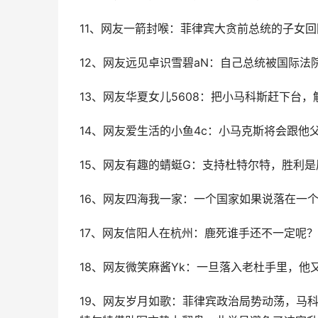
11、网友一箭封喉：菲律宾大贪前总统的子女
12、网友远见卓识雪碧aN：自己总统被国际法
13、网友华夏女儿5608：把小马科斯赶下台
14、网友爱生活的小鱼4c：小马克斯将会跟他
15、网友有趣的蜻蜓G：支持杜特尔特，胜利
16、网友四海我一家：一个国家如果说落在一
17、网友信阳人在杭州：鹿死谁手还不一定呢
18、网友微笑麻酱Yk：一旦落入老杜手里，
19、网友岁月如歌：菲律宾政治局势动荡，马