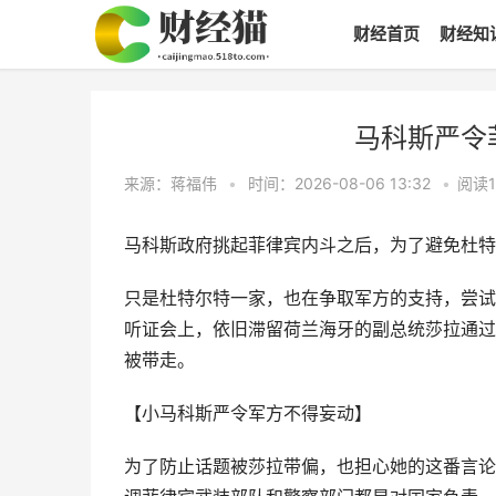
财经首页
财经知
马科斯严令
来源：蒋福伟
•
时间：2026-08-06 13:32
•
阅读
马科斯政府挑起菲律宾内斗之后，为了避免杜特
只是杜特尔特一家，也在争取军方的支持，尝试
听证会上，依旧滞留荷兰海牙的副总统莎拉通过
被带走。
【小马科斯严令军方不得妄动】
为了防止话题被莎拉带偏，也担心她的这番言论