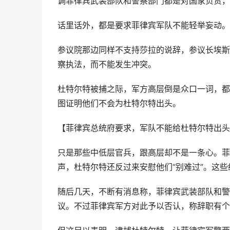
调菲律宾武装部队和警察部门都是对国家负责，
话里话外，都是要求菲律宾军队不能轻举妄动。
参议院那边同样不支持莎拉的说辞，参议长埃斯
察执法，而不能发生冲突。
杜特尔特被捕之际，军方高层倒是众口一词，都
图证明他们不会为杜特尔特出头。
【菲律宾总统府要求，军队不能给杜特尔特出头
只是那些中低层官兵，跟高层却不是一条心。菲
声，杜特尔特还反过来安慰他们“别难过”。这
随后几天，不断有消息称，菲律宾武装部队和警
议。不过菲律宾军方对此予以否认，称辞职有个