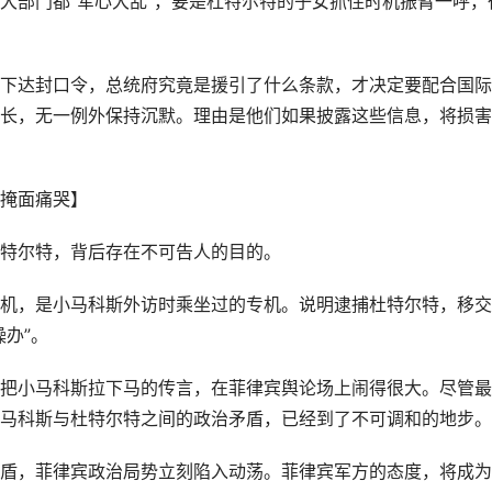
大部门都“军心大乱”，要是杜特尔特的子女抓住时机振臂一呼，
下达封口令，总统府究竟是援引了什么条款，才决定要配合国际
长，无一例外保持沉默。理由是他们如果披露这些信息，将损害
掩面痛哭】
特尔特，背后存在不可告人的目的。
机，是小马科斯外访时乘坐过的专机。说明逮捕杜特尔特，移交
办”。
把小马科斯拉下马的传言，在菲律宾舆论场上闹得很大。尽管最
马科斯与杜特尔特之间的政治矛盾，已经到了不可调和的地步。
盾，菲律宾政治局势立刻陷入动荡。菲律宾军方的态度，将成为