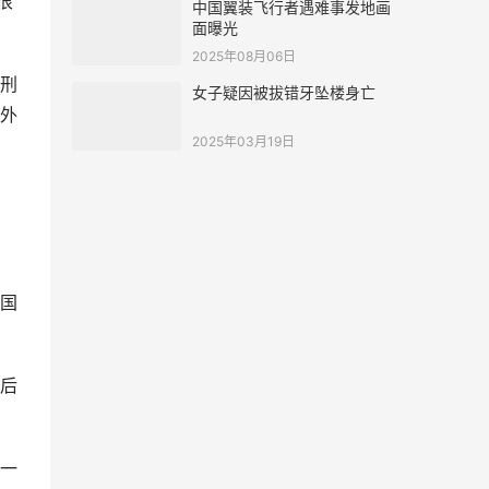
很
中国翼装飞行者遇难事发地画
面曝光
2025年08月06日
刑
女子疑因被拔错牙坠楼身亡
外
2025年03月19日
国
后
一