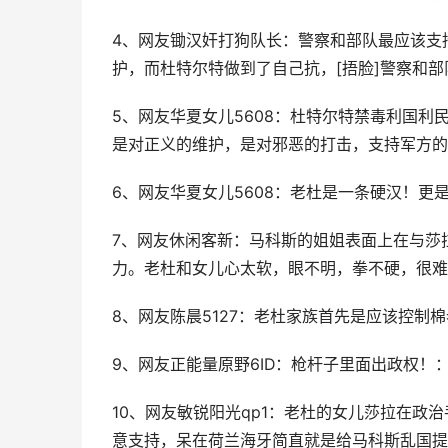
4、网友锄汉奸打狗队长：警察和部队最应该支
护，而杜特尔特做到了自己抗，[捂脸]警察和部队
5、网友华夏女儿5608：杜特尔特禁毒利国
是对正义的维护，是对邪恶的打击，支持军方的选
6、网友华夏女儿5608：老杜是一条硬汉！更是
7、网友休闲客新：马科斯的姐姐表面上在与莎
力。老杜和女儿心太软，眼不明，拳不硬，很难
8、网友陈晨5127：老杜家族首先是应该控制
9、网友正能量原野6ID：枪杆子里面出政权
10、网友敏锐阳光qp1：老杜的女儿莎拉在
意支持，呆在荷兰海牙简直就是给马科斯乱国提