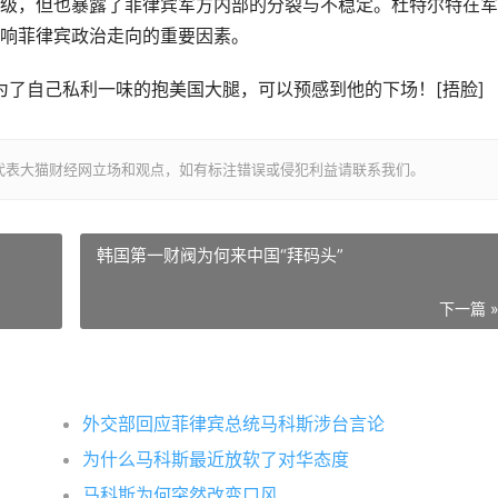
级，但也暴露了菲律宾军方内部的分裂与不稳定。杜特尔特在军
响菲律宾政治走向的重要因素。
为了自己私利一味的抱美国大腿，可以预感到他的下场！[捂脸]
代表大猫财经网立场和观点，如有标注错误或侵犯利益请联系我们。
韩国第一财阀为何来中国“拜码头”
下一篇 
外交部回应菲律宾总统马科斯涉台言论
为什么马科斯最近放软了对华态度
马科斯为何突然改变口风