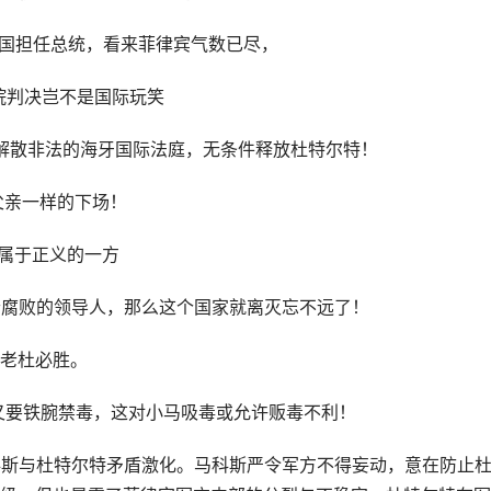
回国担任总统，看来菲律宾气数已尽，
院判决岂不是国际玩笑
，解散非法的海牙国际法庭，无条件释放杜特尔特！
父亲一样的下场！
是属于正义的一方
个腐败的领导人，那么这个国家就离灭忘不远了！
？老杜必胜。
他又要铁腕禁毒，这对小马吸毒或允许贩毒不利！
科斯与杜特尔特矛盾激化。马科斯严令军方不得妄动，意在防止