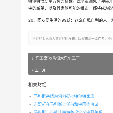
特尔特借助军方势力翻盘。此举虽避免了冲突升
中的威望，以及其家族可能的反击，都将成为影
20、网友爱生活的99班：这么自私自利的人，
本财经资讯由大猫财经网发布，版权来源于原作者，不
广汽回应“收购恒大汽车工厂”
« 上一篇
相关财经
马科斯亲姐为何力挺杜特尔特家族
东盟赶在马科斯上任前和中国签协议
马科斯：不能让南海争议定义中菲关系