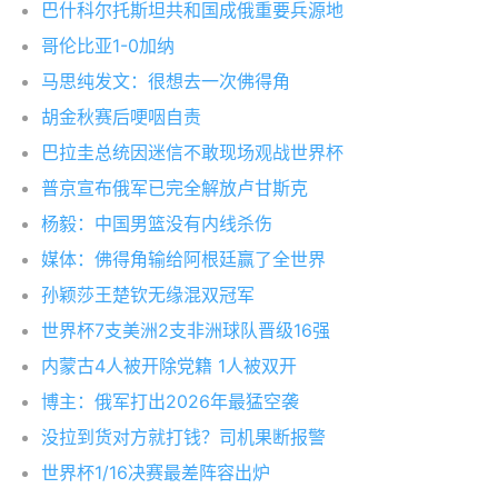
巴什科尔托斯坦共和国成俄重要兵源地
哥伦比亚1-0加纳
马思纯发文：很想去一次佛得角
胡金秋赛后哽咽自责
巴拉圭总统因迷信不敢现场观战世界杯
普京宣布俄军已完全解放卢甘斯克
杨毅：中国男篮没有内线杀伤
媒体：佛得角输给阿根廷赢了全世界
孙颖莎王楚钦无缘混双冠军
世界杯7支美洲2支非洲球队晋级16强
内蒙古4人被开除党籍 1人被双开
博主：俄军打出2026年最猛空袭
没拉到货对方就打钱？司机果断报警
世界杯1/16决赛最差阵容出炉