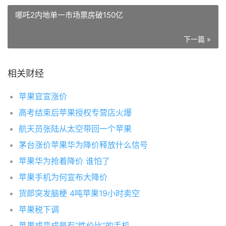
哪吒2内地单一市场票房破150亿
下一篇 »
相关财经
苹果官宣涨价
高考结束后苹果授权专营店火爆
航天员张陆从太空带回一个苹果
茅台涨价苹果华为降价释放什么信号
苹果华为抢着降价 谁怕了
苹果手机为何宣布大降价
货郎突发脑梗 4吨苹果19小时卖空
苹果税下调
苹果或变成最有“性价比”的手机