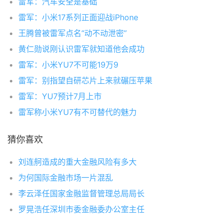
雷军：汽车安全是基础
雷军：小米17系列正面迎战iPhone
王腾曾被雷军点名“动不动泄密”
黄仁勋说刚认识雷军就知道他会成功
雷军：小米YU7不可能19万9
雷军：别指望自研芯片上来就碾压苹果
雷军：YU7预计7月上市
雷军称小米YU7有不可替代的魅力
猜你喜欢
刘连舸造成的重大金融风险有多大
为何国际金融市场一片混乱
李云泽任国家金融监督管理总局局长
罗晃浩任深圳市委金融委办公室主任