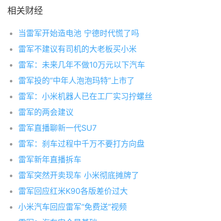
相关财经
当雷军开始造电池 宁德时代慌了吗
雷军不建议有司机的大老板买小米
雷军：未来几年不做10万元以下汽车
雷军投的“中年人泡泡玛特”上市了
雷军：小米机器人已在工厂实习拧螺丝
雷军的两会建议
雷军直播聊新一代SU7
雷军：刹车过程中千万不要打方向盘
雷军新年直播拆车
雷军突然开卖现车 小米彻底摊牌了
雷军回应红米K90各版差价过大
小米汽车回应雷军“免费送”视频