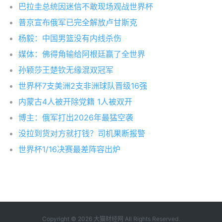
巴拉圭总统因迷信不敢现场观战世界杯
普京宣布俄军已完全解放卢甘斯克
杨毅：中国男篮没有内线杀伤
媒体：佛得角输给阿根廷赢了全世界
孙颖莎王楚钦无缘混双冠军
世界杯7支美洲2支非洲球队晋级16强
内蒙古4人被开除党籍 1人被双开
博主：俄军打出2026年最猛空袭
没拉到货对方就打钱？司机果断报警
世界杯1/16决赛最差阵容出炉
Copyright © 2026
大猫财经网
All Rights Reserved.