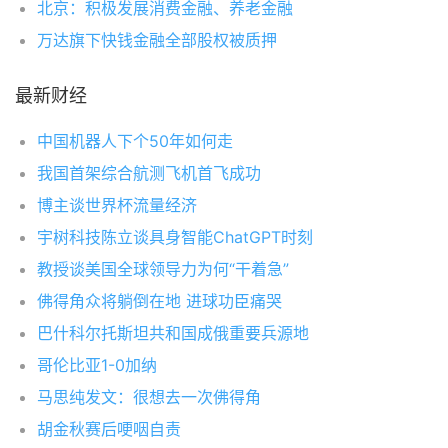
北京：积极发展消费金融、养老金融
万达旗下快钱金融全部股权被质押
最新财经
中国机器人下个50年如何走
我国首架综合航测飞机首飞成功
博主谈世界杯流量经济
宇树科技陈立谈具身智能ChatGPT时刻
教授谈美国全球领导力为何“干着急”
佛得角众将躺倒在地 进球功臣痛哭
巴什科尔托斯坦共和国成俄重要兵源地
哥伦比亚1-0加纳
马思纯发文：很想去一次佛得角
胡金秋赛后哽咽自责