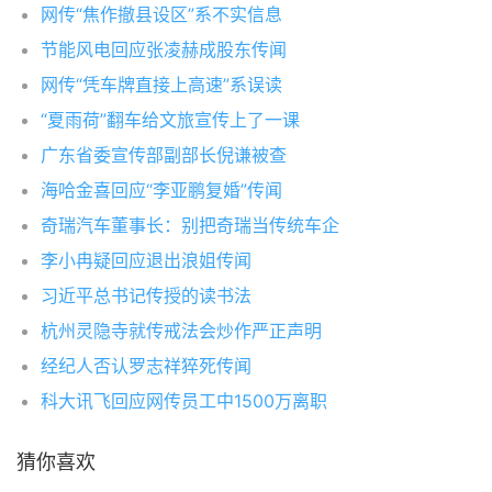
网传“焦作撤县设区”系不实信息
节能风电回应张凌赫成股东传闻
网传“凭车牌直接上高速”系误读
“夏雨荷”翻车给文旅宣传上了一课
广东省委宣传部副部长倪谦被查
海哈金喜回应“李亚鹏复婚”传闻
奇瑞汽车董事长：别把奇瑞当传统车企
李小冉疑回应退出浪姐传闻
习近平总书记传授的读书法
杭州灵隐寺就传戒法会炒作严正声明
经纪人否认罗志祥猝死传闻
科大讯飞回应网传员工中1500万离职
猜你喜欢