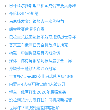
巴什科尔托斯坦共和国成俄重要兵源地
哥伦比亚1-0加纳
马思纯发文：很想去一次佛得角
胡金秋赛后哽咽自责
巴拉圭总统因迷信不敢现场观战世界杯
普京宣布俄军已完全解放卢甘斯克
杨毅：中国男篮没有内线杀伤
媒体：佛得角输给阿根廷赢了全世界
孙颖莎王楚钦无缘混双冠军
世界杯7支美洲2支非洲球队晋级16强
内蒙古4人被开除党籍 1人被双开
博主：俄军打出2026年最猛空袭
没拉到货对方就打钱？司机果断报警
世界杯1/16决赛最差阵容出炉