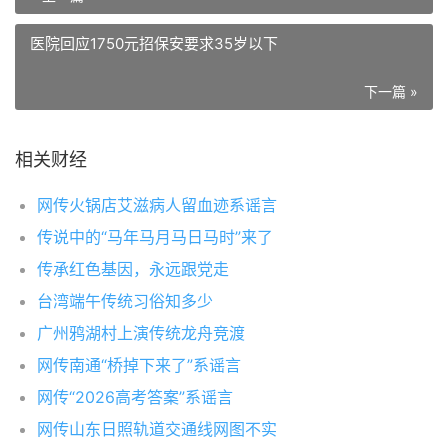
医院回应1750元招保安要求35岁以下
下一篇 »
相关财经
网传火锅店艾滋病人留血迹系谣言
传说中的“马年马月马日马时”来了
传承红色基因，永远跟党走
台湾端午传统习俗知多少
广州鸦湖村上演传统龙舟竞渡
网传南通“桥掉下来了”系谣言
网传“2026高考答案”系谣言
网传山东日照轨道交通线网图不实