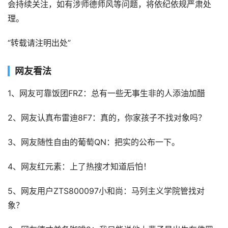
会持续关注，如有涉师德师风等问题，将依纪依规严肃处
理。
“转载请注明出处”
网友看法
1、网友可靠饭团FRZ：总有一些无事生非的人添油加醋
2、网友认真布雷迪8F7：真的，你家孩子不找对象吗？
3、网友随性自由的葡萄QN：把实的公布一下。
4、网友红元素：上了热搜才知道后怕！
5、网友用户ZTS800097小和尚：马列主义学院管找对
象？