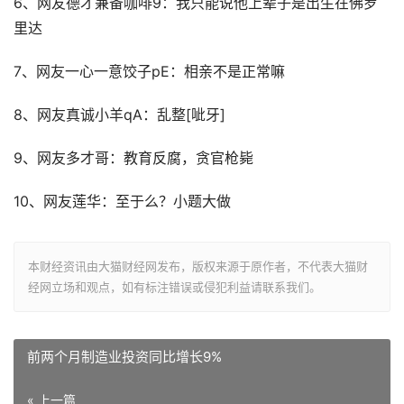
6、网友德才兼备咖啡9：我只能说他上辈子是出生在佛罗
里达
7、网友一心一意饺子pE：相亲不是正常嘛
8、网友真诚小羊qA：乱整[呲牙]
9、网友多才哥：教育反腐，贪官枪毙
10、网友莲华：至于么？小题大做
本财经资讯由大猫财经网发布，版权来源于原作者，不代表大猫财
经网立场和观点，如有标注错误或侵犯利益请联系我们。
前两个月制造业投资同比增长9%
« 上一篇