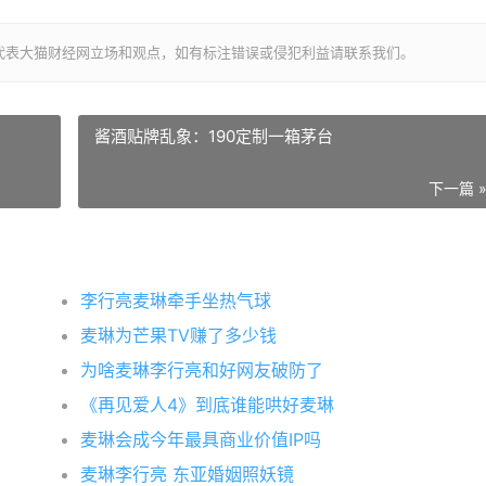
代表大猫财经网立场和观点，如有标注错误或侵犯利益请联系我们。
酱酒贴牌乱象：190定制一箱茅台
下一篇 
李行亮麦琳牵手坐热气球
麦琳为芒果TV赚了多少钱
为啥麦琳李行亮和好网友破防了
《再见爱人4》到底谁能哄好麦琳
麦琳会成今年最具商业价值IP吗
麦琳李行亮 东亚婚姻照妖镜