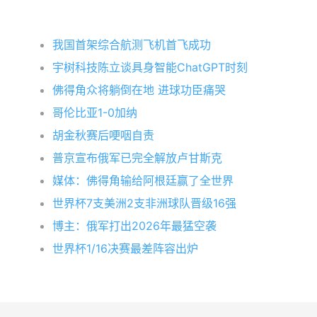
我国首架综合航测飞机首飞成功
宇树科技陈立谈具身智能ChatGPT时刻
佛得角众将躺倒在地 进球功臣痛哭
哥伦比亚1-0加纳
胡金秋赛后哽咽自责
普京宣布俄军已完全解放卢甘斯克
媒体：佛得角输给阿根廷赢了全世界
世界杯7支美洲2支非洲球队晋级16强
博主：俄军打出2026年最猛空袭
世界杯1/16决赛最差阵容出炉