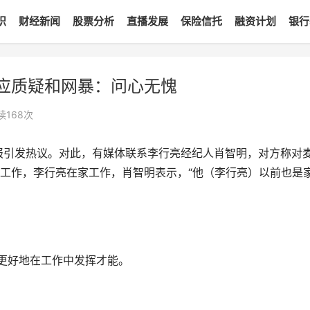
识
财经新闻
股票分析
直播发展
保险信托
融资计划
银行
应质疑和网暴：问心无愧
读
168
次
报引发热议。对此，有媒体联系李行亮经纪人肖智明，对方称对
工作，李行亮在家工作，肖智明表示，“他（李行亮）以前也是
能更好地在工作中发挥才能。