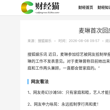
财经首页
财经知
麦琳首次回
来源：搜狐娱乐
•
时间：2026-08-08 09:57
•
阅
搜狐娱乐讯 近日，麦琳参加综艺被网友抵制举
琳的工作不发表意见。对于麦琳曾称目前她出来
庭和工作两头兼顾，一直都会管家庭的。”
网友看法
1、网友奇幻沙滩5B：只有家庭和睦，艺人才
2、网友申力咏苑：永远抵制李行亮和麦！