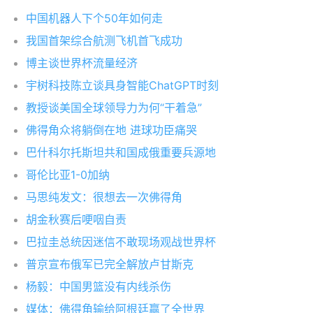
中国机器人下个50年如何走
我国首架综合航测飞机首飞成功
博主谈世界杯流量经济
宇树科技陈立谈具身智能ChatGPT时刻
教授谈美国全球领导力为何“干着急”
佛得角众将躺倒在地 进球功臣痛哭
巴什科尔托斯坦共和国成俄重要兵源地
哥伦比亚1-0加纳
马思纯发文：很想去一次佛得角
胡金秋赛后哽咽自责
巴拉圭总统因迷信不敢现场观战世界杯
普京宣布俄军已完全解放卢甘斯克
杨毅：中国男篮没有内线杀伤
媒体：佛得角输给阿根廷赢了全世界