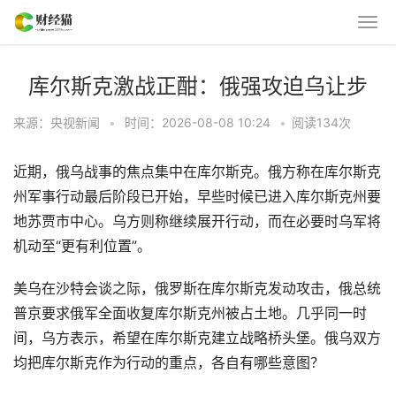
库尔斯克激战正酣：俄强攻迫乌让步
来源：央视新闻
•
时间：2026-08-08 10:24
•
阅读
134
次
近期，俄乌战事的焦点集中在库尔斯克。俄方称在库尔斯克
州军事行动最后阶段已开始，早些时候已进入库尔斯克州要
地苏贾市中心。乌方则称继续展开行动，而在必要时乌军将
机动至“更有利位置”。
美乌在沙特会谈之际，俄罗斯在库尔斯克发动攻击，俄总统
普京要求俄军全面收复库尔斯克州被占土地。几乎同一时
间，乌方表示，希望在库尔斯克建立战略桥头堡。俄乌双方
均把库尔斯克作为行动的重点，各自有哪些意图？