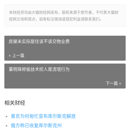
本财经资讯由大猫财经网发布，版权来源于原作者，不代表大猫财
经网立场和观点，如有标注错误或侵犯利益请联系我们。
房屋未实际居住该不该交物业费
« 上一篇
董明珠称偷技术挖人是流氓行为
下一篇 »
相关财经
普京为何匆忙宣布库尔斯克解放
俄方称已收复库尔斯克州