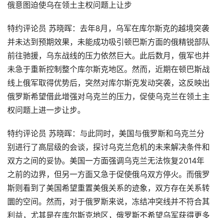
俄意图迫使乌在领土主权问题上让步
特约评论员 苏晓晖：去年8月，乌军在库尔斯克的越境突袭
并未达到预期效果，未能成功吸引顿巴斯方面的俄精锐部队
前往驰援，乌东战线的压力依然巨大。此后数月，俄军也并
未急于重新控制整个库尔斯克地区。然而，近期在顿巴斯战
线上俄军取得优势后，突然对库尔斯克发动突袭，这反映出
俄罗斯希望借此增强对乌克兰的压力，促使乌克兰在领土主
权问题上进一步让步。
特约评论员 苏晓晖：与此同时，美国与俄罗斯和乌克兰分
别进行了高层级的会谈，探讨乌克兰危机的未来解决条件和
双方之间的妥协。美国一方面强调乌克兰无法恢复2014年
之前的边界，但另一方面又急于促使俄乌双方停火。而俄罗
斯则看到了美国希望重置美俄关系的迹象，双方存在关系转
圜的空间。然而，对于俄罗斯来说，冻结冲突线并不符合其
利益，尤其是在库尔斯克地区，俄罗斯不希望乌军获得更多