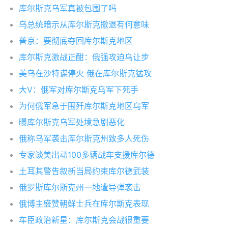
库尔斯克乌军真被包围了吗
乌总统暗示从库尔斯克撤退有何意味
普京：要彻底夺回库尔斯克地区
库尔斯克激战正酣：俄强攻迫乌让步
美乌在沙特谋停火 俄在库尔斯克猛攻
大V：俄军对库尔斯克乌军下死手
为何俄军急于围歼库尔斯克地区乌军
曝库尔斯克乌军处境急剧恶化
俄称乌军袭击库尔斯克州致多人死伤
专家谈美出动100多辆战车支援库尔德
土耳其警告叙新当局约束库尔德武装
俄罗斯库尔斯克州一地遭导弹袭击
俄博主盛赞朝鲜士兵在库尔斯克表现
车臣政治新星：库尔斯克会战很重要