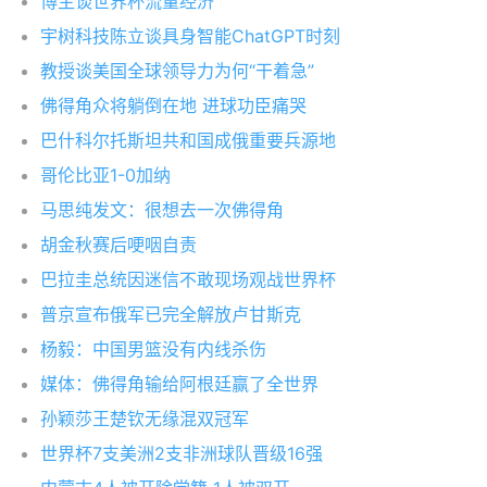
博主谈世界杯流量经济
宇树科技陈立谈具身智能ChatGPT时刻
教授谈美国全球领导力为何“干着急”
佛得角众将躺倒在地 进球功臣痛哭
巴什科尔托斯坦共和国成俄重要兵源地
哥伦比亚1-0加纳
马思纯发文：很想去一次佛得角
胡金秋赛后哽咽自责
巴拉圭总统因迷信不敢现场观战世界杯
普京宣布俄军已完全解放卢甘斯克
杨毅：中国男篮没有内线杀伤
媒体：佛得角输给阿根廷赢了全世界
孙颖莎王楚钦无缘混双冠军
世界杯7支美洲2支非洲球队晋级16强