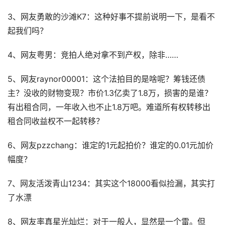
3、网友勇敢的沙滩K7：这种好事不提前说明一下，是看不
起我们吗？
4、网友粤男：竞拍人绝对拿不到产权，除非……
5、网友raynor00001：这个法拍目的是啥呢？筹钱还债
主？没收的财物变现？市价1.3亿卖了1.8万，损害的是谁？
有出租合同，一年收入也不止1.8万吧。难道所有权转移出
租合同收益权不一起转移？
6、网友pzzchang：谁定的1元起拍价？谁定的0.01元加价
幅度？
7、网友活泼青山1234：其实这个18000看似捡漏，其实打
了水漂
8、网友率真星光灿烂：对于一般人，显然是一个雷。但