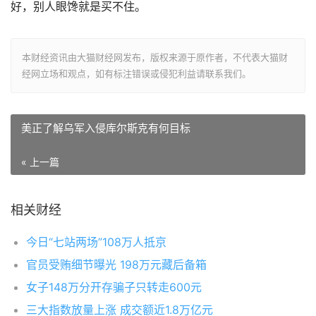
好，别人眼馋就是买不住。
本财经资讯由大猫财经网发布，版权来源于原作者，不代表大猫财
经网立场和观点，如有标注错误或侵犯利益请联系我们。
美正了解乌军入侵库尔斯克有何目标
« 上一篇
相关财经
今日“七站两场”108万人抵京
官员受贿细节曝光 198万元藏后备箱
女子148万分开存骗子只转走600元
三大指数放量上涨 成交额近1.8万亿元