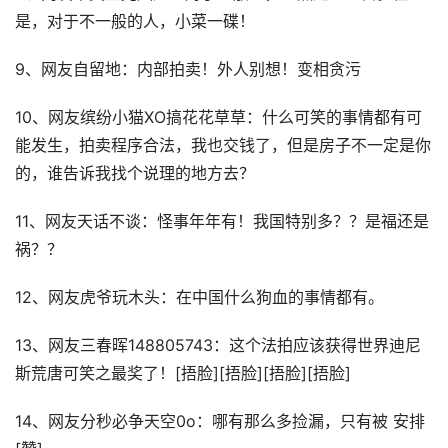
是，对于不一般的人，小菜一碟！
9、网友自留地：内部拍卖！外人别想！变相贪污
10、网友缤纷小猫XO搞花花草草：什么可笑的事情都有可
能发生，拍卖程序合法，我也交钱了，但是房子不一定是你
的，谁告诉我找个说理的地方去？
11、网友天话不谈：怪事年年有！我国特别多？？是福还是
祸？？
12、网友虎爷玩木头：在中国什么狗血的事情都有。
13、网友三春晖148805743：这个法拍应该获得世界迪尼
斯荒唐可笑之最奖了！[捂脸][捂脸][捂脸][捂脸]
14、网友分秒必争天空0o：哪有那么多捡漏，只有被 安排