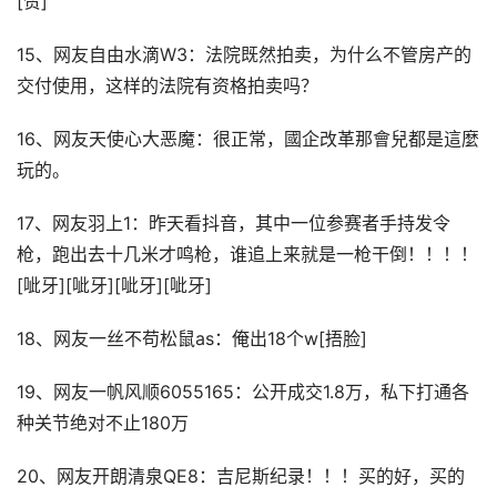
[赞]
15、网友自由水滴W3：法院既然拍卖，为什么不管房产的
交付使用，这样的法院有资格拍卖吗？
16、网友天使心大恶魔：很正常，國企改革那會兒都是這麼
玩的。
17、网友羽上1：昨天看抖音，其中一位参赛者手持发令
枪，跑出去十几米才鸣枪，谁追上来就是一枪干倒！！！！
[呲牙][呲牙][呲牙][呲牙]
18、网友一丝不苟松鼠as：俺出18个w[捂脸]
19、网友一帆风顺6055165：公开成交1.8万，私下打通各
种关节绝对不止180万
20、网友开朗清泉QE8：吉尼斯纪录！！！买的好，买的