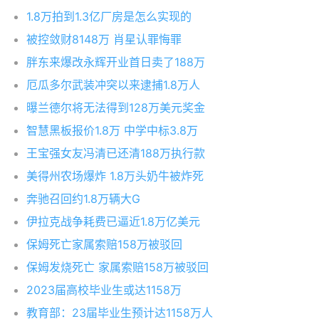
1.8万拍到1.3亿厂房是怎么实现的
被控敛财8148万 肖星认罪悔罪
胖东来爆改永辉开业首日卖了188万
厄瓜多尔武装冲突以来逮捕1.8万人
曝兰德尔将无法得到128万美元奖金
智慧黑板报价1.8万 中学中标3.8万
王宝强女友冯清已还清188万执行款
美得州农场爆炸 1.8万头奶牛被炸死
奔驰召回约1.8万辆大G
伊拉克战争耗费已逼近1.8万亿美元
保姆死亡家属索赔158万被驳回
保姆发烧死亡 家属索赔158万被驳回
2023届高校毕业生或达1158万
教育部：23届毕业生预计达1158万人