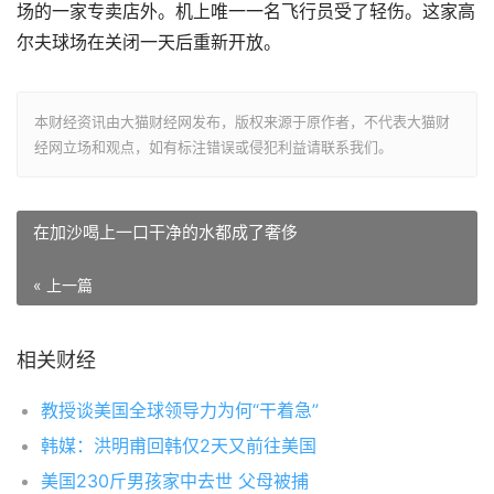
场的一家专卖店外。机上唯一一名飞行员受了轻伤。这家高
尔夫球场在关闭一天后重新开放。
本财经资讯由大猫财经网发布，版权来源于原作者，不代表大猫财
经网立场和观点，如有标注错误或侵犯利益请联系我们。
在加沙喝上一口干净的水都成了奢侈
« 上一篇
相关财经
教授谈美国全球领导力为何“干着急”
韩媒：洪明甫回韩仅2天又前往美国
美国230斤男孩家中去世 父母被捕