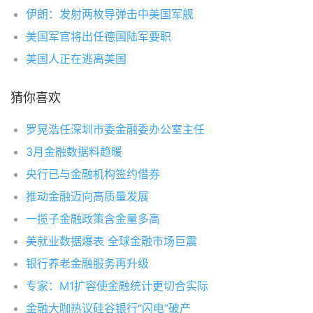
伊朗：发射两枚导弹击中美国军舰
美国军官将出任德国陆军要职
美国人正在逃离美国
猜你喜欢
罗晃浩任深圳市委金融委办公室主任
3月金融数据料趋暖
央行已与金融机构签约借券
推动金融迈向高质量发展
一揽子金融政策含金量多高
美就业数据爆表 全球金融市场巨震
银行养老金融服务再升级
专家：M1扩容使金融统计更切合实际
金融大咖热议硅谷银行“闪电”破产