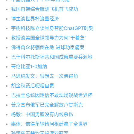
我国首架综合航测飞机首飞成功
博主谈世界杯流量经济
宇树科技陈立谈具身智能ChatGPT时刻
教授谈美国全球领导力为何“干着急”
佛得角众将躺倒在地 进球功臣痛哭
巴什科尔托斯坦共和国成俄重要兵源地
哥伦比亚1-0加纳
马思纯发文：很想去一次佛得角
胡金秋赛后哽咽自责
巴拉圭总统因迷信不敢现场观战世界杯
普京宣布俄军已完全解放卢甘斯克
杨毅：中国男篮没有内线杀伤
媒体：佛得角输给阿根廷赢了全世界
孙颖莎王楚钦无缘混双冠军