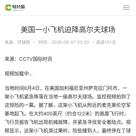
美国一小飞机迫降高尔夫球场
来源：环球网
•
时间：2026-08-07 02:30
•
阅读
191
次
来源：CCTV国际时讯
视频加载中...
当地时间8月4日，在美国加利福尼亚州萨克拉门托市，一
架小飞机紧急降落在当地一座高尔夫球场。监控视频拍到了
这惊险的一幕。据了解，这架小飞机从附近的麦克莱伦空军
基地起飞。在大约400英尺（约合122米）的高度飞行时，
飞行员报告飞机出现机械故障，并紧急寻找安全着陆点。视
频显示，这架小飞机滑过果岭，险些撞到人，最终停在了球