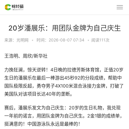
20岁潘展乐：用团队金牌为自己庆生
来源：光明网
•
时间：2026-08-07 07:34
•
阅读
111
次
王浩明、周欣/新华社
力挽狂澜，惊天逆转！4日晚的拉德芳斯体育馆，正值20岁
生日的潘展乐在最后一棒游出45秒92的分段成绩，帮助中
国队极限反超，勇夺男子4X100米混合泳接力金牌，打破了
美国队对该项目长达40年的垄断。
赛后，潘展乐发文为自己庆生：20岁的生日礼物，我兑现
一年前的诺言，用团队金牌为自己庆生。2金1银的成绩单，
挺满意的！中国游泳队永远是最棒的！