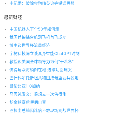
中纪委：破除金融精英论等错误思想
最新财经
中国机器人下个50年如何走
我国首架综合航测飞机首飞成功
博主谈世界杯流量经济
宇树科技陈立谈具身智能ChatGPT时刻
教授谈美国全球领导力为何“干着急”
佛得角众将躺倒在地 进球功臣痛哭
巴什科尔托斯坦共和国成俄重要兵源地
哥伦比亚1-0加纳
马思纯发文：很想去一次佛得角
胡金秋赛后哽咽自责
巴拉圭总统因迷信不敢现场观战世界杯