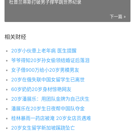
杜普兰蒂斯打破男子撑竿跳世界纪录
下一篇 »
相关财经
20岁小伙患上老年病 医生提醒
爷爷得知20岁孙女偷领结婚证后落泪
女子借900万给小20岁男模男友
20岁在俄失联中国女留学生已离世
60岁奶奶20岁身材惊艳网友
20岁潘展乐：用团队金牌为自己庆生
潘展乐在20岁生日夜帮中国队夺金
桂林暴雨一药店被淹 20岁女店员遇难
20岁女生留学新加坡蹊跷坠亡