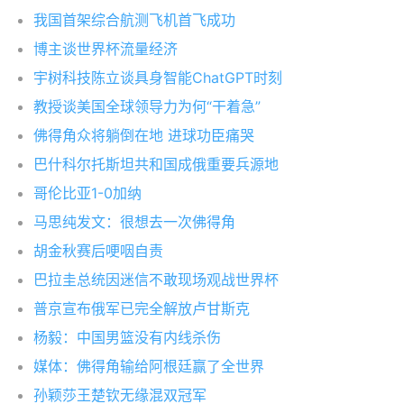
我国首架综合航测飞机首飞成功
博主谈世界杯流量经济
宇树科技陈立谈具身智能ChatGPT时刻
教授谈美国全球领导力为何“干着急”
佛得角众将躺倒在地 进球功臣痛哭
巴什科尔托斯坦共和国成俄重要兵源地
哥伦比亚1-0加纳
马思纯发文：很想去一次佛得角
胡金秋赛后哽咽自责
巴拉圭总统因迷信不敢现场观战世界杯
普京宣布俄军已完全解放卢甘斯克
杨毅：中国男篮没有内线杀伤
媒体：佛得角输给阿根廷赢了全世界
孙颖莎王楚钦无缘混双冠军