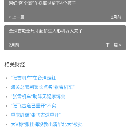
网红“阿全哥”车祸离世留下4个孩子
« 上一篇
2月前
全球首款全尺寸超仿生人形机器人来了
2月前
下一篇 »
相关财经
“张雪机车”在台湾走红
海关总署副署长点名“张雪机车”
“张雪机车”助阵无锡摩博会
“张飞古道已重开”不实
重庆辟谣“张飞古道重开”
大V称“张桂梅没教出清华北大”被批