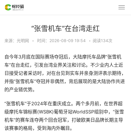
“张雪机车”在台湾走红
来源：光明网
•
时间：2026-08-09 19:54
•
阅读
134
次
自今年3月底在国际赛场夺冠后，大陆摩托车品牌“张雪机
车”在台走红，引发台湾业界关注和讨论。不少业内人士近
日接受记者采访时，对在台见到实车并亲身测评表示期待，
并指“张雪机车”夺冠并非偶然，背后展现的是大陆协作共进
的产业链优势。
“张雪机车”于2024年在重庆成立。两个多月前，在世界超
级摩托车锦标赛(WSBK)葡萄牙站WorldSSP组别中，“张雪
机车”的赛车连夺两个回合冠军，打破欧美日品牌长期主导
该赛事的格局，受到海内外瞩目。