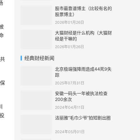
场
股市最靠谱博主（比较有名的
股票博主）
2026年01月26日
被
大猫财经是什么机构（大猫财
命
经是干嘛的
2026年01月26日
经典财经新闻
共
北京极端强降雨造成44死9失
踪
保
2025年07月31日
安徽一码头一年被执法检查
200余次
训
2024年04月11日
役
洁丽雅“毛巾少爷”拍短剧出圈
2024年05月01日