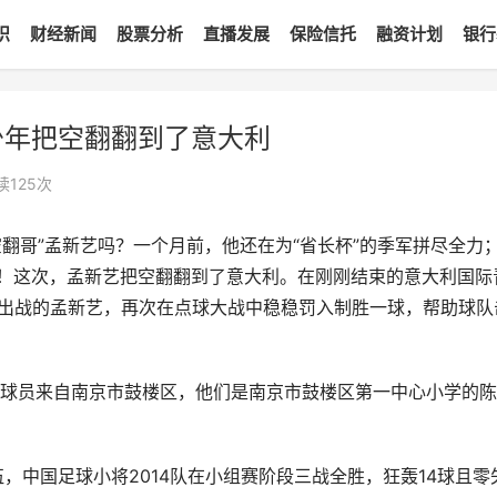
识
财经新闻
股票分析
直播发展
保险信托
融资计划
银行
少年把空翻翻到了意大利
读
125
次
空翻哥”孟新艺吗？一个月前，他还在为“省长杯”的季军拼尽全力
起！这次，孟新艺把空翻翻到了意大利。在刚刚结束的意大利国际
表中国出战的孟新艺，再次在点球大战中稳稳罚入制胜一球，帮助球队
球员来自南京市鼓楼区，他们是南京市鼓楼区第一中心小学的陈
，中国足球小将2014队在小组赛阶段三战全胜，狂轰14球且零