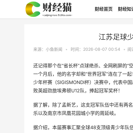
财经首页
财经知
江苏足球
来源：小鱼新闻
•
时间：2026-08-07 00:54
•
阅
还记得那个在“省长杯”点球绝杀、全网刷屏的“
一个月后，他的名字却和“世界冠军”连在了一
少年杯赛（SIGISMONDI杯）决赛中，代
败英超劲旅埃弗顿U12队，捧起冠军奖杯！
据了解，除了孟新艺，这支冠军队伍中还有两名
乐以及南京市凤凰花园城小学的周延岐。
据介绍，本届赛事汇聚全球48支顶级青少年队伍