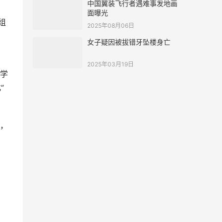
中国翼装飞行者遇难事发地画
面曝光
组
2025年08月06日
女子疑因被拔错牙坠楼身亡
2025年03月19日
学
”
，