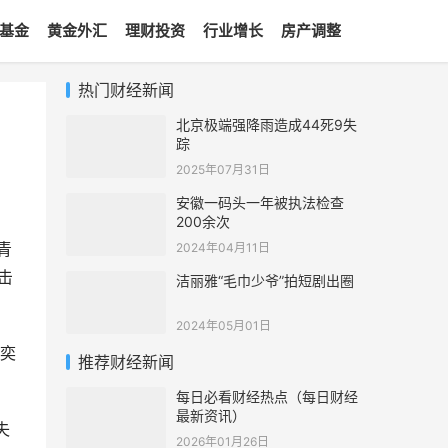
基金
黄金外汇
理财投资
行业增长
房产调整
热门财经新闻
北京极端强降雨造成44死9失
踪
2025年07月31日
安徽一码头一年被执法检查
；
200余次
青
2024年04月11日
击
洁丽雅“毛巾少爷”拍短剧出圈
2024年05月01日
奕
推荐财经新闻
每日必看财经热点（每日财经
最新资讯）
失
2026年01月26日