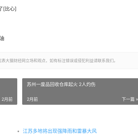
[比心]
油
代表大猫财经网立场和观点，如有标注错误或侵犯利益请联系我们。
苏州一废品回收仓库起火 2人灼伤
2月前
2月前
下一篇 
江苏多地将出现强降雨和雷暴大风