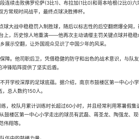
续击败佛罗伦萨(3比1)、布拉加(1比0)和哥本哈根(2比0)六
，双方常规时间战平，最终点球决胜捧杯。
在点球大战中稳稳罚入制胜球，随后以标志性的后空翻燃爆全网，
舞台上，历史惊人地重演——他再次主动请缨主罚关键点球并稳稳
乡展示空翻，让外国观众见识了中国少年的风采。
保障。他司职后卫，凭借稳健的防守和出色的战术意识，与队友
的冲锋陷阵提供了坚实后盾。
不开学校深厚的足球底蕴。据介绍，南京市鼓楼区第一中心小学
伍，总人数约150人。
训练，校队月累计训练时长超过60小时，并且经常利用寒暑假集
。从鼓楼区第一中心小学走出的球员有武磊、蒋圣龙、陶强龙、现
范伟翔等。
队伍中的鼓楼力量。