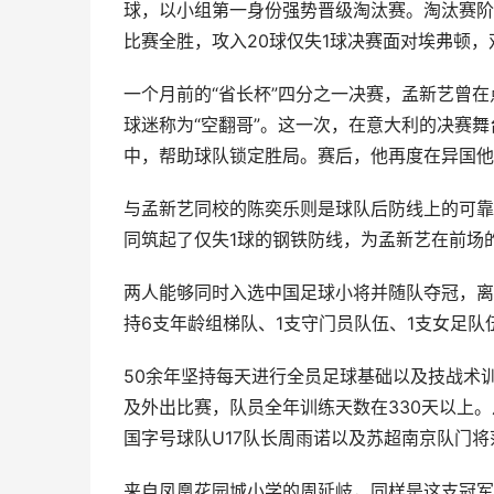
球，以小组第一身份强势晋级淘汰赛。淘汰赛阶段连
比赛全胜，攻入20球仅失1球决赛面对埃弗顿
一个月前的“省长杯”四分之一决赛，孟新艺曾
球迷称为“空翻哥”。这一次，在意大利的决赛
中，帮助球队锁定胜局。赛后，他再度在异国他
与孟新艺同校的陈奕乐则是球队后防线上的可靠
同筑起了仅失1球的钢铁防线，为孟新艺在前场
两人能够同时入选中国足球小将并随队夺冠，离
持6支年龄组梯队、1支守门员队伍、1支女足队
50余年坚持每天进行全员足球基础以及技战术
及外出比赛，队员全年训练天数在330天以上
国字号球队U17队长周雨诺以及苏超南京队门将
来自凤凰花园城小学的周延岐，同样是这支冠军