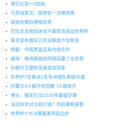
哥伦比亚1-0加纳
马思纯发文：很想去一次佛得角
胡金秋赛后哽咽自责
巴拉圭总统因迷信不敢现场观战世界杯
普京宣布俄军已完全解放卢甘斯克
杨毅：中国男篮没有内线杀伤
媒体：佛得角输给阿根廷赢了全世界
孙颖莎王楚钦无缘混双冠军
世界杯7支美洲2支非洲球队晋级16强
内蒙古4人被开除党籍 1人被双开
博主：俄军打出2026年最猛空袭
没拉到货对方就打钱？司机果断报警
世界杯1/16决赛最差阵容出炉