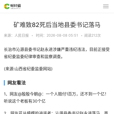
矿难致82死后当地县委书记落马
来源：人民日报
•
时间：2026-08-08 05:51
•
阅读
212
次
长治市沁源县委书记赵永进涉嫌严重违纪违法，目前正接受
省纪委监委纪律审查和监察调查。
(来源:山西省纪委监委网站)
网友看法
1、网友@殷殷今朝@：一个人赔付1百万，还不到一个亿！
听说这个老板有30个亿
2、网友花丛嬉蝶的逍遥者：沁源县委书记赵永进落马，再