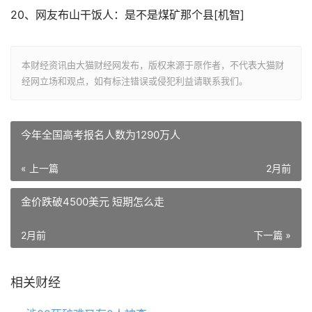
20、网友布山干饭人：是不是煤矿那个县[机智]
本财经资讯由大猫财经网发布，版权来源于原作者，不代表大猫财
经网立场和观点，如有标注错误或侵犯利益请联系我们。
今年全国高考报名人数为1290万人
« 上一篇
2月前
金价跌破4500美元 短期怎么走
2月前
下一篇 »
相关财经