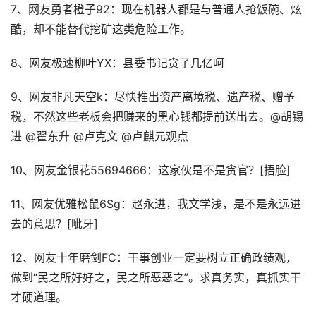
7、网友勇者橙子92：现在机器人都是与普通人抢饭碗、炫
酷，却不能替代挖矿这类危险工作。
8、网友极速柳叶YX：县委书记贪了几亿呵
9、网友非凡天空k：尽快推出资产离境税、遗产税、赠予
税，不然这些老板会把赚来的黑心钱都提前送出去。@胡锡
进 @翟东升 @卢克文 @卢麒元观点
10、网友金银花55694666：这家伙是不是贪官？[捂脸]
11、网友优雅松鼠6Sg：赵永进，我文学浅，是不是永远进
去的意思？[呲牙]
12、网友十年磨剑FC：干事创业一定要树立正确政绩观，
做到“民之所好好之，民之所恶恶之”。求真务实，真抓实干
才硬道理。