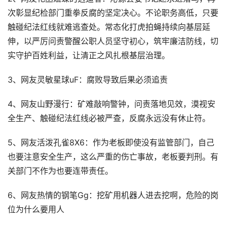
次彰显纪检部门重拳反腐的坚定决心。不论职务高低，只要
触碰纪法红线就难逃查处。常态化打虎拍蝇持续向基层延
伸，以严厉问责警醒公职人员坚守初心，筑牢廉洁防线，切
实守护百姓利益，让清正之风扎根基层治理。
3、网友灵敏星球uF：腐败导致后果必须追责
4、网友山野漫行：矿难敲响警钟，问责落地见效，漠视安
全生产、触碰纪法红线必被严查，反腐永远没有休止符。
5、网友活泼孔雀8X6：作为老板即使没有监管部门，自己
也要注意安全生产，这么严重的伤亡事故，老板要判刑。有
关部门不作为也要连带责任。
6、网友热情的钢笔Gg：挖矿用机器人进去挖啊，危险的岗
位为什么要用人