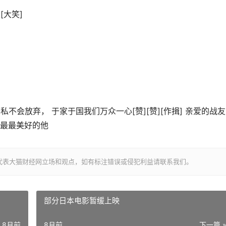
[大笑]
不会放弃， 于家于国我们万众一心[赞][赞][作揖] 亲爱的战
最最美好的他
代表大猫财经网立场和观点，如有标注错误或侵犯利益请联系我们。
部分日本电影暂缓上映
8月前
8月前
下一篇 