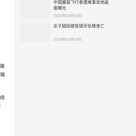
中国翼装飞行者遇难事发地画
面曝光
2025年08月06日
女子疑因被拔错牙坠楼身亡
2025年03月19日
，
端
端
续
年