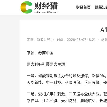
财经首页
财经知
A
来源：新浪财经
•
时间：2026-08-07 18:21
•
阅
来源：券商中国
两大利好引爆两大主题！
一是，碳酸锂期货主力合约触及涨停，涨幅9%，
天华新能、中一科技、科隆股份、孚日股份、盛新
二是，受相关事件刺激，军工股亦全线大涨。截
孚信息、江龙船艇、天和防务、晨曦航空、长城