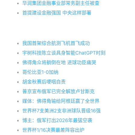
华润集团金融事业部常务副主任被查
首提建设金融强国 中央这样部署
我国首架综合航测飞机首飞成功
宇树科技陈立谈具身智能ChatGPT时刻
佛得角众将躺倒在地 进球功臣痛哭
哥伦比亚1-0加纳
胡金秋赛后哽咽自责
普京宣布俄军已完全解放卢甘斯克
媒体：佛得角输给阿根廷赢了全世界
世界杯7支美洲2支非洲球队晋级16强
博主：俄军打出2026年最猛空袭
世界杯1/16决赛最差阵容出炉