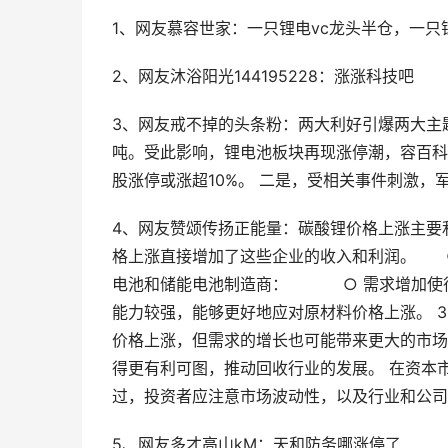
1、网友慕容世家：一只锂电vc龙头半仓，一只锂
2、网友沐浴阳光144195228：涨涨科技吧
3、网友戒不掉的头条粉：两大利好引爆两大主题
吨。受此影响，锂电池板块再现涨停潮，容百科
股涨停或涨超10%。 二是，受相关事件刺激，
4、网友赞颂传扬正能量：碳酸锂价格上涨主要
格上涨直接增加了这些企业的收入和利润。 ○ 
电池和储能电池制造商： ○ 需求增加使得
能力较强，能够更好地应对原材料价格上涨。 
价格上涨，但需求的增长也可能带来更大的市场
得更有利可图，推动回收行业的发展。 在资本
过，投资者应注意市场波动性，以及行业和公司
5、网友多才高山kM：天和防务哪涨停了