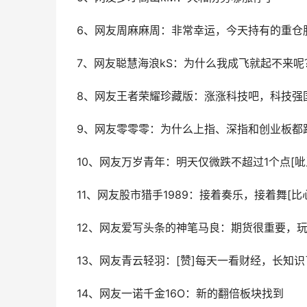
6、网友周麻麻周：非常幸运，今天持有的重仓
7、网友聪慧海浪kS：为什么我成飞就起不来呢
8、网友王者荣耀珍藏版：涨涨科技吧，科技强国之
9、网友零零零：为什么上指、深指和创业板都
10、网友万岁青年：明天仅微跌不超过1个点[呲
11、网友股市猎手1989：接着奏乐，接着舞[比心]
12、网友爱写头条的神笔马良：期货很重要，
13、网友青云轻羽：[赞]每天一看财经，长知识
14、网友一诺千金16O：新的翻倍板块找到