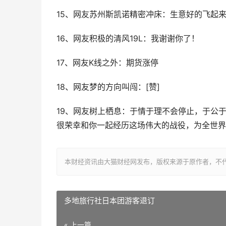
15、网友苏州斯凯诺精密冲床：生意好的飞起来
16、网友积极的清风19L：我谢谢你了！
17、网友K线之外：期货涨停
18、网友梦的方向叫闯：[赞]
19、网友树上栖息：于情于理不会停止，于公于私
很荣幸和你一起经历这场伟大的战役，为全世界
本财经资讯由大猫财经网发布，版权来源于原作者，不
多地旅行社日本团游客退订
« 上一篇