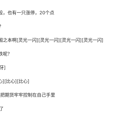
股，也有一只涨停，20个点
？
本啊[灵光一闪][灵光一闪][灵光一闪][灵光一闪]
跌呢？
牙]
[比心][比心]
玩把期货牢牢控制在自己手里
了