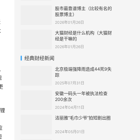
股市最靠谱博主（比较有名的
股票博主）
天
2026年01月26日
大
大猫财经是什么机构（大猫财
经是干嘛的
2026年01月26日
经典财经新闻
人
北京极端强降雨造成44死9失
踪
枧
2025年07月31日
更
安徽一码头一年被执法检查
200余次
2024年04月11日
酸锂
洁丽雅“毛巾少爷”拍短剧出圈
应
2024年05月01日
短