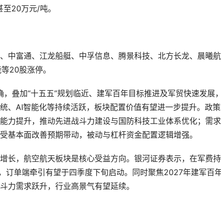
至20万元/吨。
、中富通、江龙船艇、中孚信息、腾景科技、北方长龙、晨曦航
等20股涨停。
确，叠加“十五五”规划临近、建军百年目标推进及军贸快速发展
统、AI智能化等持续活跃，板块配置价值有望进一步提升。政策
能力提升，推动先进战斗力建设与国防科技工业体系优化；需求
受基本面改善预期带动，被动与杠杆资金配置逻辑增强。
增长，航空航天板块是核心受益方向。银河证券表示，在军费持
，订单端牵引有望于四季度下旬启动。同时聚焦2027年建军百
斗力需求跃升，行业高景气有望延续。