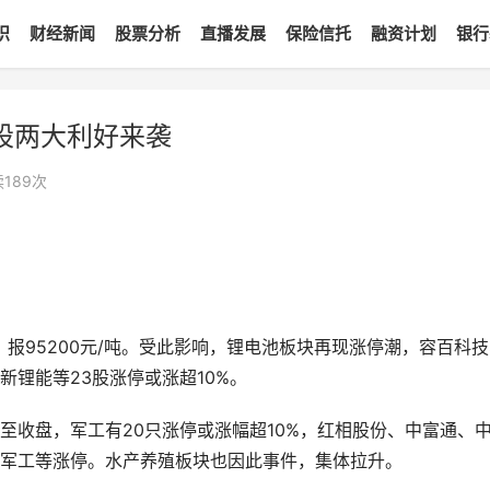
识
财经新闻
股票分析
直播发展
保险信托
融资计划
银行
股两大利好来袭
读
189
次
报95200元/吨。受此影响，锂电池板块再现涨停潮，容百科技
锂能等23股涨停或涨超10%。
至收盘，军工有20只涨停或涨幅超10%，红相股份、中富通、
军工等涨停。水产养殖板块也因此事件，集体拉升。