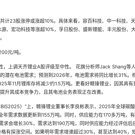
共计23股涨停或涨超10%。具体来看，容百科技、中一科技、
水源、宏功科技等涨超10%，孚日股份、盛新锂能、丰元股份、
。
00元/吨。
上调天齐锂业A股评级至中性。 花旗分析师Jack Shang等
潜在电池需求；预测到2026年，电池需求将同比增长31%。
25年11月锂库存将减少约1.5万吨。更看好赣锋锂业，因其具有
项目将提升其成本竞争力，且其电池业务表现正在改善。
IS2025）”上，赣锋锂业董事长李良彬表示，2025年全球碳
全年需求数据更新到155万吨。同时，供应能力在170多万吨，有
锂需求会增长30%，需求达到190万吨，同时供应能力经过评估后
格有探涨空间。如果明年需求增速超过30%，甚至达到40%，