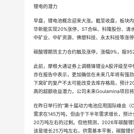
锂电的潜力
早盘，锂电池概念迎来大涨。截至收盘，板块内
华新能实现20%涨停，ST合纵、科隆股份、清
中矿业、中矿资源、佛塑科技、永太科技等涨停
碳酸锂期货主力合约触及涨停，涨幅9%，报952
此前，摩根大通证券上调赣锋锂业A股评级至中性，
亦在报告中表示，更加确信在未来几年将有强劲的
下窝矿的复产不太可能改变去库存格局，预计20
高的超额收益潜力，公司未来Goulamina
在昨日举行的“第十届动力电池应用国际峰会（CB
需求在145万吨，但由于下半年需求增长，预计
20万吨左右的过剩。但他预测，2026年碳酸
该是增长25万吨左右，供需基本平衡，碳酸锂价