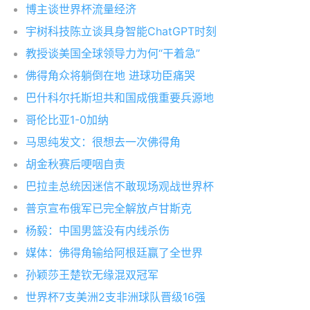
博主谈世界杯流量经济
宇树科技陈立谈具身智能ChatGPT时刻
教授谈美国全球领导力为何“干着急”
佛得角众将躺倒在地 进球功臣痛哭
巴什科尔托斯坦共和国成俄重要兵源地
哥伦比亚1-0加纳
马思纯发文：很想去一次佛得角
胡金秋赛后哽咽自责
巴拉圭总统因迷信不敢现场观战世界杯
普京宣布俄军已完全解放卢甘斯克
杨毅：中国男篮没有内线杀伤
媒体：佛得角输给阿根廷赢了全世界
孙颖莎王楚钦无缘混双冠军
世界杯7支美洲2支非洲球队晋级16强