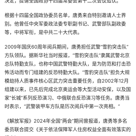
决定，提请全国政协十四届常委会第十二次会议追认。
根据十四届全国政协委员名单，唐勇来自特别邀请人士界
别。他曾任中央军委政法委专职副书记、武警部队副政委
等，中将军衔，是中共二十大代表。
2009年国庆60周年阅兵期间，唐勇担任武警“雪豹突击队”
方队领队。据新华社当时报道，“雪豹突击队”隶属武警北京
总队特勤支队，也称中国武警特勤大队，是为防范和打击恐
怖活动而专门组建的反恐特勤大队。“雪豹突击队”担负大规
模劫持人质事件核心区武力突击重要任务，自2002年12月
组建以来，已先后完成北京奥运会等大型活动安保，以及国
家“长城”系列反恐演习、中俄联合反恐演习等任务。唐勇当
时表示，“武警装甲车方队是历次阅兵中第一次亮相。”
《解放军报》2024年全国“两会”期间曾报道，唐勇等多名
委员联合提交《关于依法保障军人住房权益全面有效落实的